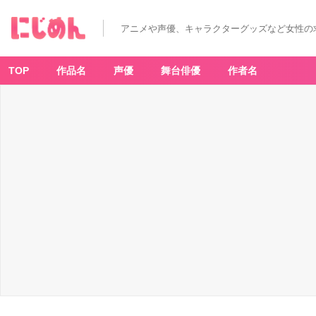
舞
台
「呪
アニメや声優、キャラクターグッズなど女性の
術
廻
戦」
吉
野
TOP
作品名
声優
舞台俳優
作者名
順
平：
福
澤
希
空
さ
ん
（W
A
T
W
IN
G）
-
ア
ニ
メ
情
報
サ
イ
ト
に
じ
め
ん