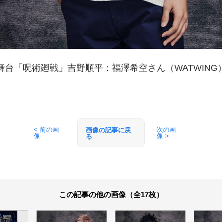
舞台「呪術廻戦」吉野順平：福澤希空さん（WATWING
< 前の画
次の画
画像の記事に戻
像
像 >
る
この記事の他の画像（全17枚）