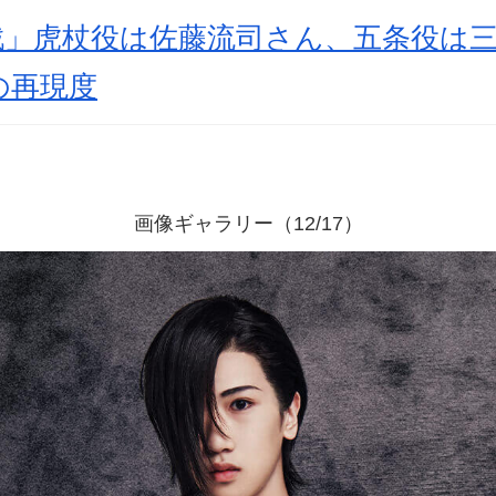
戦」虎杖役は佐藤流司さん、五条役は
の再現度
画像ギャラリー（12/17）