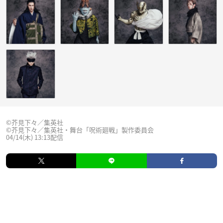
©︎芥見下々／集英社
©︎芥見下々／集英社・舞台「呪術廻戦」製作委員会
04/14(木) 13:13配信