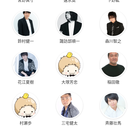
鈴村健一
諏訪部順一
森川智之
花江夏樹
大塚芳忠
稲田徹
村瀬歩
三宅健太
斉藤壮馬