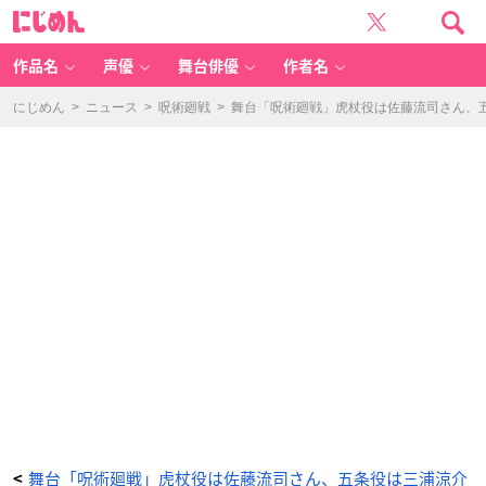
舞
に
台
じ
「呪
め
術
ん
廻
戦」
作品名
声優
舞台俳優
作者名
釘
崎
野
薔
にじめん
>
ニュース
>
呪術廻戦
>
舞台「呪術廻戦」虎杖役は佐藤流司さん、
薇：
豊
原
江
理
佳
さ
ん
-
ア
ニ
メ
情
報
サ
イ
ト
に
じ
め
ん
舞台「呪術廻戦」虎杖役は佐藤流司さん、五条役は三浦涼介
<