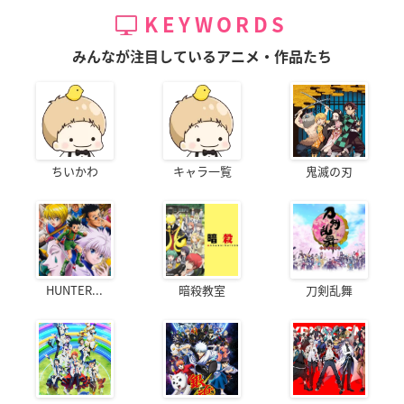
KEYWORDS
みんなが注目しているアニメ・作品たち
ちいかわ
キャラ一覧
鬼滅の刃
HUNTER...
暗殺教室
刀剣乱舞