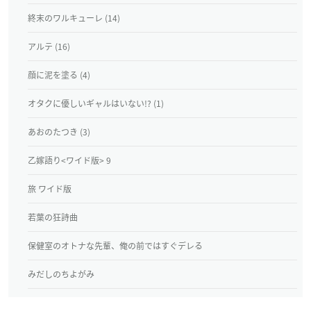
終末のワルキューレ (14)
アルテ (16)
顔に泥を塗る (4)
オタクに優しいギャルはいない!? (1)
あおのたつき (3)
乙嫁語り<ワイド版> 9
旅 ワイド版
若葉の狂詩曲
保健室のオトナな先輩、俺の前ではすぐデレる
みだしのちよがみ