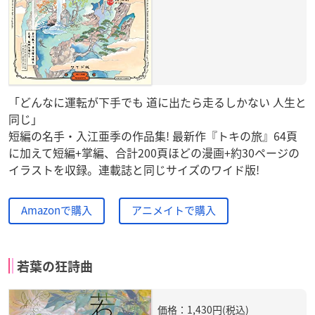
「どんなに運転が下手でも 道に出たら走るしかない 人生と
同じ」
短編の名手・入江亜季の作品集! 最新作『トキの旅』64頁
に加えて短編+掌編、合計200頁ほどの漫画+約30ページの
イラストを収録。連載誌と同じサイズのワイド版!
Amazonで購入
アニメイトで購入
若葉の狂詩曲
価格：1,430円(税込)