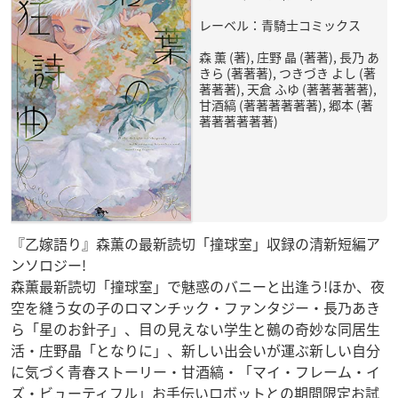
レーベル：青騎士コミックス
森 薫 (著), 庄野 晶 (著著), 長乃 あ
きら (著著著), つきづき よし (著
著著著), 天倉 ふゆ (著著著著著),
甘酒縞 (著著著著著著), 郷本 (著
著著著著著著)
『乙嫁語り』森薫の最新読切「撞球室」収録の清新短編ア
ンソロジー!
森薫最新読切「撞球室」で魅惑のバニーと出逢う!ほか、夜
空を縫う女の子のロマンチック・ファンタジー・長乃あき
ら「星のお針子」、目の見えない学生と鵺の奇妙な同居生
活・庄野晶「となりに」、新しい出会いが運ぶ新しい自分
に気づく青春ストーリー・甘酒縞・「マイ・フレーム・イ
ズ・ビューティフル」お手伝いロボットとの期間限定お試