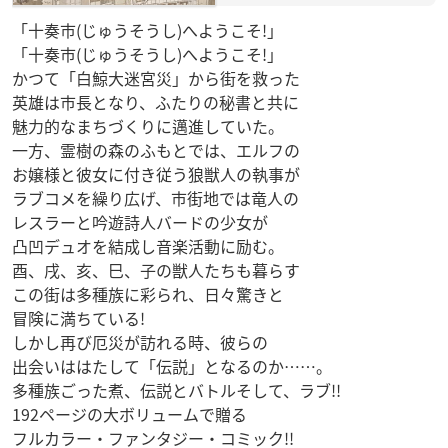
「十奏市(じゅうそうし)へようこそ!」
「十奏市(じゅうそうし)へようこそ!」
かつて「白鯨大迷宮災」から街を救った
英雄は市長となり、ふたりの秘書と共に
魅力的なまちづくりに邁進していた。
一方、霊樹の森のふもとでは、エルフの
お嬢様と彼女に付き従う狼獣人の執事が
ラブコメを繰り広げ、市街地では竜人の
レスラーと吟遊詩人バードの少女が
凸凹デュオを結成し音楽活動に励む。
酉、戌、亥、巳、子の獣人たちも暮らす
この街は多種族に彩られ、日々驚きと
冒険に満ちている!
しかし再び厄災が訪れる時、彼らの
出会いははたして「伝説」となるのか……。
多種族ごった煮、伝説とバトルそして、ラブ!!
192ページの大ボリュームで贈る
フルカラー・ファンタジー・コミック!!