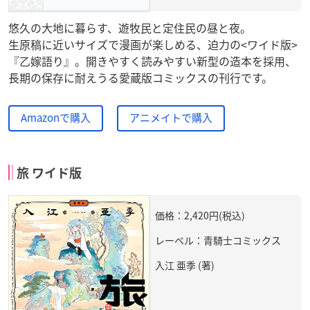
悠久の大地に暮らす、遊牧民と定住民の昼と夜。
生原稿に近いサイズで漫画が楽しめる、迫力の<ワイド版>
『乙嫁語り』。開きやすく読みやすい新型の造本を採用、
長期の保存に耐えうる愛蔵版コミックスの刊行です。
Amazonで購入
アニメイトで購入
旅 ワイド版
価格：2,420円(税込)
レーベル：青騎士コミックス
入江 亜季 (著)