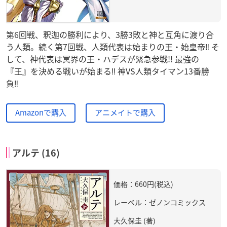
第6回戦、釈迦の勝利により、3勝3敗と神と互角に渡り合
う人類。続く第7回戦、人類代表は始まりの王・始皇帝‼ そ
して、神代表は冥界の王・ハデスが緊急参戦!! 最強の
『王』を決める戦いが始まる‼ 神VS人類タイマン13番勝
負‼︎
Amazonで購入
アニメイトで購入
アルテ (16)
価格：660円(税込)
レーベル：ゼノンコミックス
大久保圭 (著)