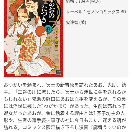
価格：704円(税込)
レーベル：ゼノンコミックス BD
安達智 (著)
おつかいを頼まれ、冥土の新吉原を訪れたあお、鬼助、鎮
主。「三途の川に流したら、冥土から浮世に金を送れるか
もしれない」鬼助の軽口にあおは血相を変えるが、その裏
には浮世に残した“わだかまり”があった。生前は売れっ子
遊女だったあおが、金に執着する理由とは? 芥子坊主の人
形や、生者の遣手婆…鎮守の社に今日もまた、迷える魂が
訪れる。コミックス限定描き下ろし漫画『廓番うすいのか