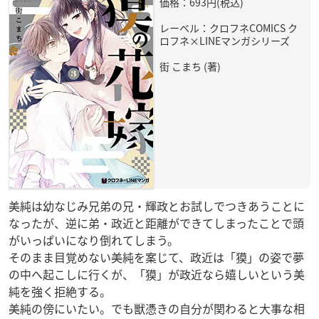
価格：693円(税込)
レーベル：クロフネCOMICS ク
ロフネ×LINEマンガシリーズ
街 こまち (著)
美純は幼なじみ兄弟の兄・輝政とお試しでつきあうことに
なったが、逆に弟・政近と距離ができてしまったことで頭
がいっぱいになり倒れてしまう。
そのまま目覚めない美純を案じて、政近は「獏」の姿で夢
の中へ起こしに行くが、「獏」が政近なら嬉しいという美
純を強く拒絶する。
美純の傍にいたい。でも獣憑きの自分が関わると大事な相