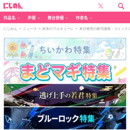
に
じ
め
ん
作品名
声優
舞台俳優
作者名
にじめん
>
ニュース
>
終末のワルキューレ
> 本日発売の新刊漫画・コミックス