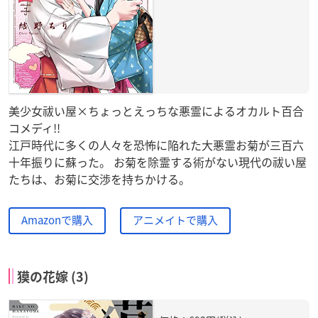
美少女祓い屋×ちょっとえっちな悪霊によるオカルト百合
コメディ!!
江戸時代に多くの人々を恐怖に陥れた大悪霊お菊が三百六
十年振りに蘇った。 お菊を除霊する術がない現代の祓い屋
たちは、お菊に交渉を持ちかける。
Amazonで購入
アニメイトで購入
獏の花嫁 (3)