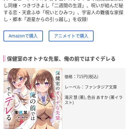
し同棲・つきづきよし「二週間の生涯」、呪いが結んだ秘
する恋・天倉ふゆ「呪いとひみつ」、宇宙人の難儀な家探
し・郷本「遊星からの引っ越し」を収録!
Amazonで購入
アニメイトで購入
保健室のオトナな先輩、俺の前ではすぐデレる
価格：715円(税込)
レーベル：ファンタジア文庫
滝沢 慧 (著), 色谷 あすか (著イラ
スト)