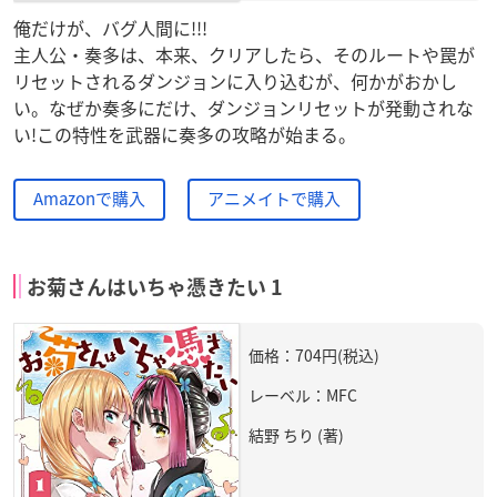
俺だけが、バグ人間に!!!
主人公・奏多は、本来、クリアしたら、そのルートや罠が
リセットされるダンジョンに入り込むが、何かがおかし
い。なぜか奏多にだけ、ダンジョンリセットが発動されな
い!この特性を武器に奏多の攻略が始まる。
Amazonで購入
アニメイトで購入
お菊さんはいちゃ憑きたい 1
価格：704円(税込)
レーベル：MFC
結野 ちり (著)