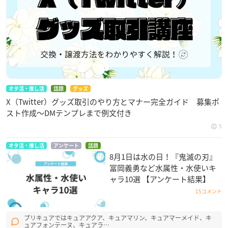
オタ活・推し活
話題
グッズ
X（Twitter）グッズ取引のやり方とマナー完全ガイド 募集ポ
スト作成〜DMテンプレまで例文付き
5
オタ活・推し活
アンケート
話題
8月1日は水の日！『鬼滅の刃』
冨岡義勇など水属性・水使いキ
ャラ10選 【アンケート結果】
15コメント
プリキュアではキュアアクア、キュアマリン、キュアマーメイド、キ
ュアフォンテーヌ、キュアラ…