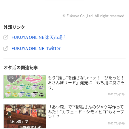
© Fukuya Co.,Ltd. All right reserved.
📷𝐍𝐞𝐰 𝐈𝐭𝐞𝐦💚
外部リンク
ポストカードケース ローズ
FUKUYA ONLINE 楽天市場店
ご要望の多かった、ポストカードがぴったり入るカードケ
ースが登場！
FUKUYA ONLINE Twitter
バッグなどに着けられる、ベルトチャーム付き✨
くすんだカラーでシンプルに仕上げ、どんな推しにもマッチ
します♪
オタ活の関連記事
▽販売期間は3月27日(日)まで
https://t.co/tYrjqaowYZ
pic.t
もう“推し”を離さない…ッ！「ぴたっと！
witter.com/kDF3z1MI5y
おさんぽリード」発売に「もち用に良さそ
う」
— FUKUYA ONLINE フクヤオンライン (@fukuya_online)
M
2022年3月12日
arch 16, 2022
「あつ森」で下野紘さんのジャケ写作って
みた！“カフェ・ド・シモノヒロ”もオープ
ン！？
2022年3月09日