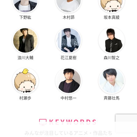
下野紘
木村昴
坂本真綾
浪川大輔
花江夏樹
森川智之
村瀬歩
中村悠一
斉藤壮馬
KEYWORDS
みんなが注目しているアニメ・作品たち