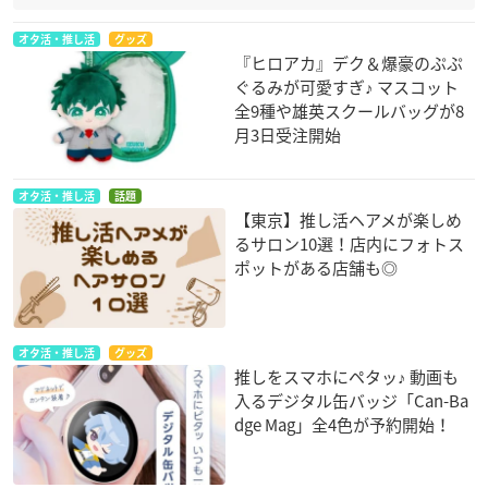
オタ活・推し活
グッズ
『ヒロアカ』デク＆爆豪のぷぷ
ぐるみが可愛すぎ♪ マスコット
全9種や雄英スクールバッグが8
月3日受注開始
オタ活・推し活
話題
【東京】推し活ヘアメが楽しめ
るサロン10選！店内にフォトス
ポットがある店舗も◎
オタ活・推し活
グッズ
推しをスマホにペタッ♪ 動画も
入るデジタル缶バッジ「Can-Ba
dge Mag」全4色が予約開始！