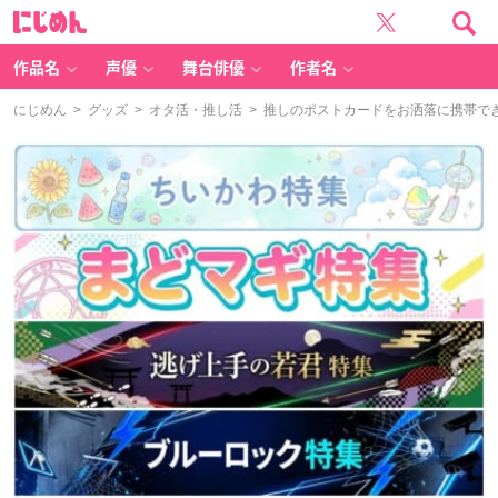
に
じ
め
ん
作品名
声優
舞台俳優
作者名
にじめん
>
グッズ
>
オタ活・推し活
> 推しのポストカードをお洒落に携帯で