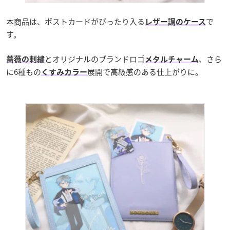
本商品は、ポストカードがぴったり入る
で
レザー調のケース
す。
とオリジナルのブランドロゴ
、さら
薔薇の刺繍
メタルチャーム
に6種もの
展開で高級感のある仕上がりに。
くすみカラー