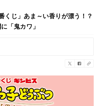
番くじ」あま～い香りが漂う！？
開に「鬼カワ」