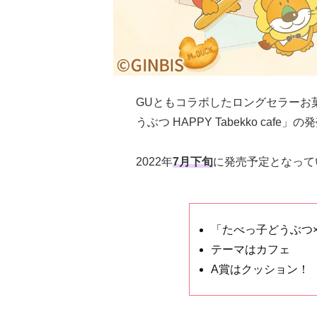
GUともコラボしたロングセラーお
うぶつ HAPPY Tabekko cafe
2022年
7月下旬
に発売予定となって
「たべっ子どうぶつ
テーマはカフェ
A賞はクッション！