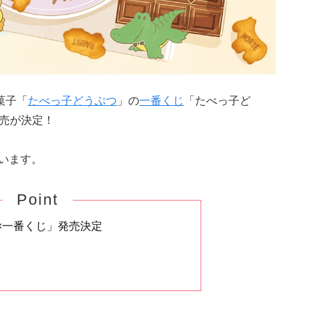
菓子「
たべっ子どうぶつ
」の
一番くじ
「たべっ子ど
」の発売が決定！
います。
Point
×一番くじ」発売決定