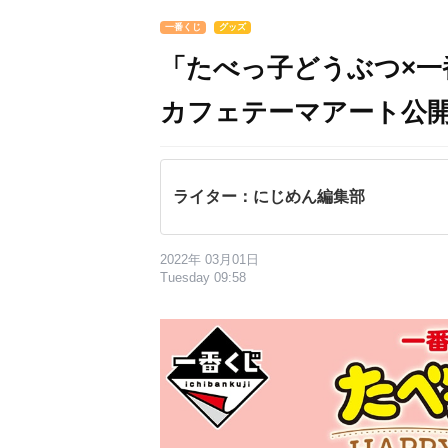
一番くじ
グッズ
「たべっ子どうぶつ×一
カフェテーマアート公
ライター：にじめん編集部
2022年 03月01日
Tuesday 09:58