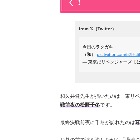
く！
今日のラクガキ
（和）
pic.twitter.com/52H
— 東京卍リベンジャーズ【公式】 (
和久井健先生が描いたのは「東リベ
戦前夜の松野千冬
です。
最終決戦前夜に千冬が訪れたのは
尊
お墓の前で涙を流しながら「場地さ