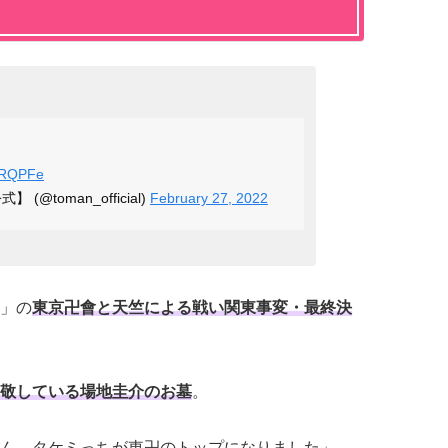
c6RQPFe
@toman_official)
February 27, 2022
」の
東京卍會と天竺による戦い関東事変・最終決
敬している場地圭介のお墓
。
ん…タケミっちが東卍のトップになりました」