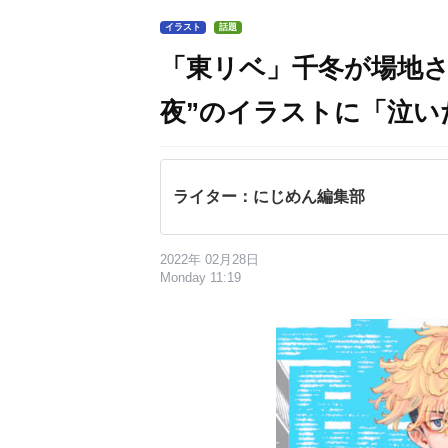
イラスト
話題
「東リベ」千冬が場地さ
夜”のイラストに「泣い
ライター：にじめん編集部
2022年 02月28日
Monday 11:19