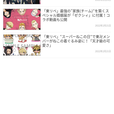
ぜひチェックしてください！
https://t.co/pl7r1iCd1l
#toma
「東リベ」最強の“家族(チーム)”を築くス
n_anime
#東リベ
ペシャル婚姻届が「ゼクシィ」に付属！コ
— TVアニメ『東京リベンジャーズ』公式@聖夜決戦編、202
ラボ動画も公開
3年1月放送開始🔥 (@anime_toman)
February 24, 2022
2022年2月21日
「東リベ」“スーパーねこの日”で東卍メン
【Music Video BUDDY公開🔥】
バーがねこの着ぐるみ姿に！「天才級の可
愛さ」
TVアニメ『東京リベンジャーズ』EP01より
2022年2月21日
林田春樹＆林 良平（CV：木村 昴＆野津山幸宏）
イメージソング「BUDDY」を
アニメ映像付フルバージョンで公開🤜🤛
パーちん&ペーやんの登場シーンをまとめた映像です‼️
http
s://t.co/JscOAf8WU9
#toman_anime
#東リベ
pic.twitter.co
m/O0xHnb9Z98
— TVアニメ『東京リベンジャーズ』公式@聖夜決戦編、202
3年1月放送開始🔥 (@anime_toman)
February 24, 2022