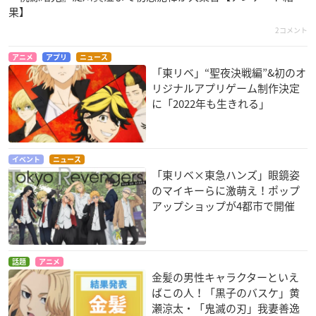
果】
2コメント
アニメ
アプリ
ニュース
「東リベ」“聖夜決戦編”&初のオ
リジナルアプリゲーム制作決定
に「2022年も生きれる」
イベント
ニュース
「東リベ×東急ハンズ」眼鏡姿
のマイキーらに激萌え！ポップ
アップショップが4都市で開催
話題
アニメ
金髪の男性キャラクターといえ
ばこの人！「黒子のバスケ」黄
瀬涼太・「鬼滅の刃」我妻善逸