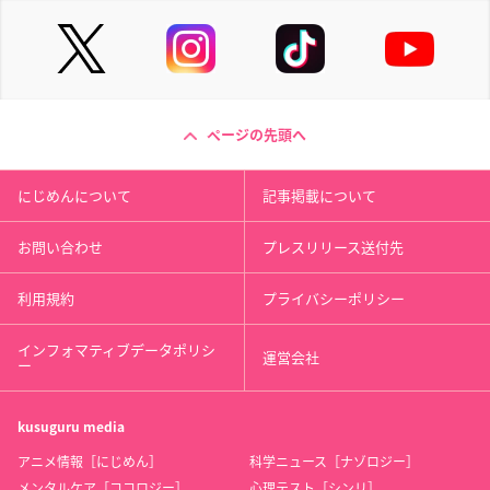
ページの先頭へ
にじめんについて
記事掲載について
お問い合わせ
プレスリリース送付先
利用規約
プライバシーポリシー
インフォマティブデータポリシ
運営会社
ー
kusuguru
media
アニメ情報［にじめん］
科学ニュース［ナゾロジー］
メンタルケア［ココロジー］
心理テスト［シンリ］