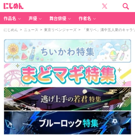
に
じ
め
ん
作品名
声優
舞台俳優
作者名
にじめん
>
ニュース
>
東京リベンジャーズ
> 「東リベ」溝中五人衆のキャラ