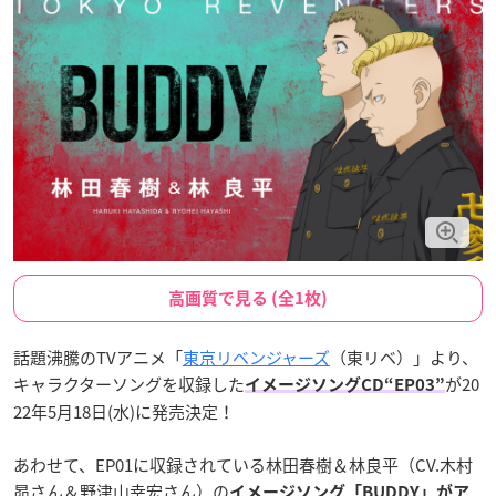
高画質で見る (全1枚)
話題沸騰のTVアニメ「
東京リベンジャーズ
（東リベ）」より、
キャラクターソングを収録した
が20
イメージソングCD“EP03”
22年5月18日(水)に発売決定！
あわせて、EP01に収録されている林田春樹＆林良平（CV.木村
昴さん＆野津山幸宏さん）の
イメージソング「BUDDY」がア