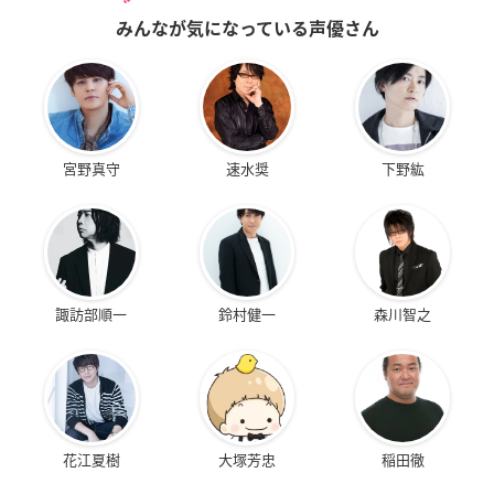
みんなが気になっている声優さん
宮野真守
速水奨
下野紘
諏訪部順一
鈴村健一
森川智之
花江夏樹
大塚芳忠
稲田徹