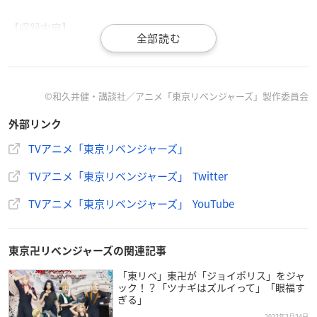
【収録内容】
タイトル未定 / 橘 日向（CV：和氣あず未）
タイトル未定 / 橘 直人（CV：逢坂良太）
タイトル未定 / 溝中五人衆（CV：新 祐樹、寺島拓篤、広瀬裕
也、武内駿輔、葉山翔太）
©和久井健・講談社／アニメ「東京リベンジャーズ」製作委員会
M1（Instrumental）
外部リンク
M2（Instrumental）
M3（Instrumental）
TVアニメ「東京リベンジャーズ」
TVアニメ「東京リベンジャーズ」 Twitter
TVアニメ「東京リベンジャーズ」 YouTube
【TVアニメ『
東京リベンジャーズ
』EP03発売決定🔥】
2022年5月18日（水）に
東京卍リベンジャーズの関連記事
イメージソングCD、TVアニメ『東京リベンジャーズ』EP03
「東リベ」東卍が「ジョイポリス」をジャ
が発売‼️
ック！？「ツナギはズルイって」「眼福す
橘日向や橘直人、そして溝中五人衆のイメージソングが収
ぎる」
録予定🍀🚓🏫
2022年2月24日