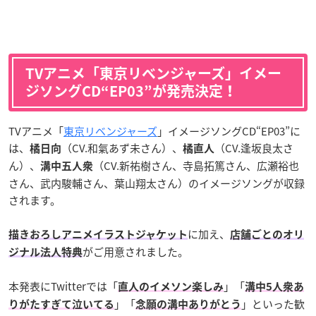
TVアニメ「東京リベンジャーズ」イメー
ジソングCD“EP03”が発売決定！
TVアニメ「
東京リベンジャーズ
」イメージソングCD“EP03”に
は、
（CV.和氣あず未さん）、
（CV.逢坂良太さ
橘日向
橘直人
ん）、
（CV.新祐樹さん、寺島拓篤さん、広瀬裕也
溝中五人衆
さん、武内駿輔さん、葉山翔太さん）のイメージソングが収録
されます。
に加え、
描きおろしアニメイラストジャケット
店舗ごとのオリ
がご用意されました。
ジナル法人特典
本発表にTwitterでは「
」「
直人のイメソン楽しみ
溝中5人衆あ
」「
」といった歓
りがたすぎて泣いてる
念願の溝中ありがとう