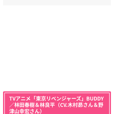
TVアニメ「東京リベンジャーズ」BUDDY
／林田春樹＆林良平（CV.木村昴さん＆野
津山幸宏さん）