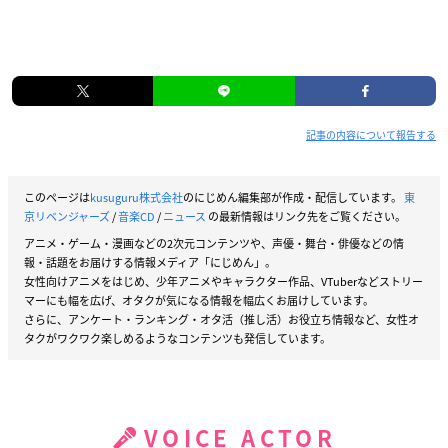
記事の内容について報告する
このページは
kusuguru株式会社
のにじめん編集部が作成・配信しています。
東
京リベンジャーズ
/
音楽CD
/
ニュース
の最新情報はリンク先をご覧ください。
アニメ・ゲーム・漫画などの2次元コンテンツや、声優・舞台・俳優などの情
報・話題をお届けする情報メディア「にじめん」。
女性向けアニメをはじめ、少年アニメやキャラクター作品、VTuberなどストリー
マーにも幅を広げ、オタクが気になる情報を幅広くお届けしています。
さらに、アンケート・ランキング・オタ活（推し活）お役立ち情報など、女性オ
タクがワクワク楽しめるようなコンテンツも発信しています。
VOICE ACTOR