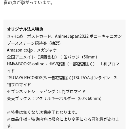
喜の声が挙がっています。
オリジナル法人特典
きゃにめ：ポストカード、AnimeJapan2022 ポニーキャニオン
ブースステージ招待券（抽選）
Amazon.co.jp：メガジャケ
全国アニメイト（通販含む）：缶バッジ（56mm）
HMV&BOOKS online・HMV店舗（一部店舖除く）：L判ブロマ
イド
TSUTAYA RECORDS(※一部店舗除く)TSUTAYAオンライン：2L
判ブロマイド
セブンネットショッピング：L判ブロマイド
楽天ブックス：アクリルキーホルダー（60×60mm）
※特典は無くなり次第終了となります。
※商品仕様・特典内容は都合により変更になる可能性がありま
す。