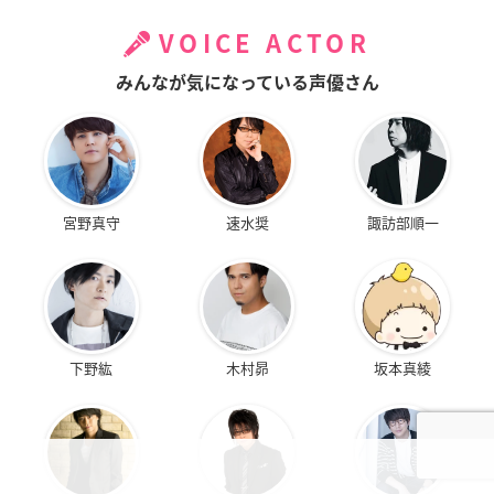
VOICE ACTOR
みんなが気になっている声優さん
宮野真守
速水奨
諏訪部順一
下野紘
木村昴
坂本真綾