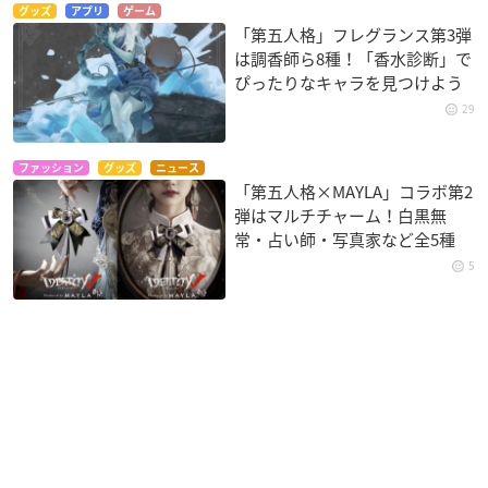
グッズ
アプリ
ゲーム
「第五人格」フレグランス第3弾
は調香師ら8種！「香水診断」で
ぴったりなキャラを見つけよう
29
ファッション
グッズ
ニュース
「第五人格×MAYLA」コラボ第2
弾はマルチチャーム！白黒無
常・占い師・写真家など全5種
5