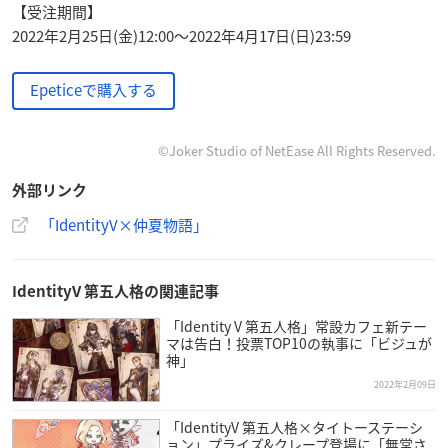
【受注期間】
2022年2月25日(金)12:00〜2022年4月17日(日)23:59
Epeticeで購入する
©Joker Studio of NetEase All Rights Reserved.
外部リンク
「IdentityV×仲夏物語｣
IdentityV 第五人格の関連記事
「Identity V 第五人格」常設カフェ新テー
マは告白！投票TOP10の執事に「ビジュが
神」
2022年2月09日
「IdentityV 第五人格×タイトーステーシ
ョン」プライズ&クレープ登場に「無常さ