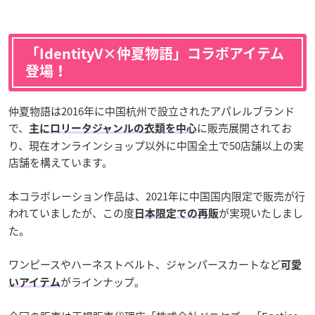
「IdentityV×仲夏物語」コラボアイテム
登場！
仲夏物語は2016年に中国杭州で設立されたアパレルブランド
で、
に販売展開されてお
主にロリータジャンルの衣類を中心
り、現在オンラインショップ以外に中国全土で50店舗以上の実
店舗を構えています。
本コラボレーション作品は、2021年に中国国内限定で販売が行
われていましたが、この度
が実現いたしまし
日本限定での再販
た。
ワンピースやハーネストベルト、ジャンパースカートなど
可愛
がラインナップ。
いアイテム