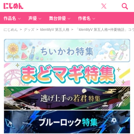
に
じ
め
ん
作品名
声優
舞台俳優
作者名
にじめん
>
グッズ
>
IdentityV 第五人格
> 「IdentityV 第五人格×仲夏