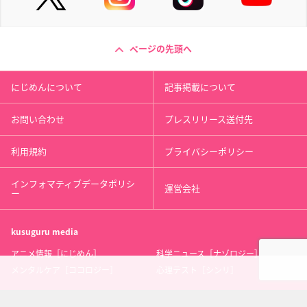
ページの先頭へ
にじめんについて
記事掲載について
お問い合わせ
プレスリリース送付先
利用規約
プライバシーポリシー
インフォマティブデータポリシ
運営会社
ー
kusuguru
media
アニメ情報［にじめん］
科学ニュース［ナゾロジー］
メンタルケア［ココロジー］
心理テスト［シンリ］