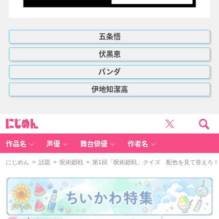
五条悟
伏黒恵
パンダ
伊地知潔高
に
じ
め
ん
作品名
声優
舞台俳優
作者名
にじめん
>
話題
>
呪術廻戦
> 第1回「呪術廻戦」クイズ 配色を見て答えろ