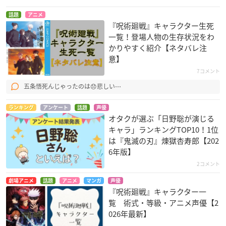
話題
アニメ
『呪術廻戦』キャラクター生死
一覧！登場人物の生存状況をわ
かりやすく紹介【ネタバレ注
意】
7コメント
五条悟死んじゃったのは😞悲しい⋯
ランキング
アンケート
話題
声優
オタクが選ぶ「日野聡が演じる
キャラ」ランキングTOP10！1位
は『鬼滅の刃』煉󠄁獄杏寿郎【202
6年版】
2コメント
劇場アニメ
話題
アニメ
マンガ
声優
『呪術廻戦』キャラクター一
覧 術式・等級・アニメ声優【2
026年最新】