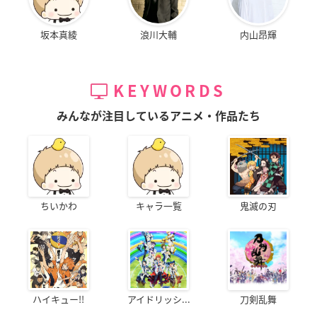
坂本真綾
浪川大輔
内山昂輝
KEYWORDS
みんなが注目しているアニメ・作品たち
ちいかわ
キャラ一覧
鬼滅の刃
ハイキュー!!
アイドリッシ...
刀剣乱舞