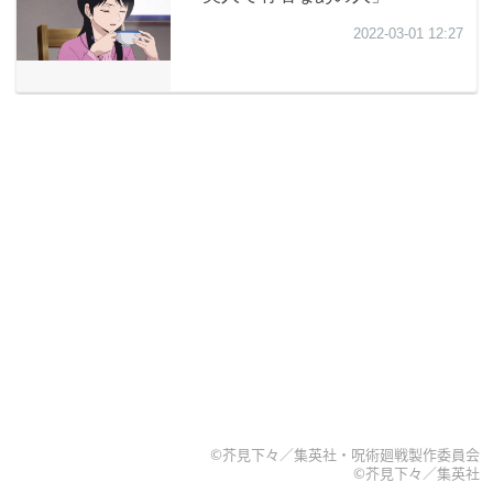
©芥見下々／集英社・呪術廻戦製作委員会
©芥見下々／集英社