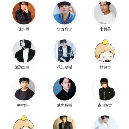
速水奨
宮野真守
木村昴
諏訪部順一
花江夏樹
村瀬歩
中村悠一
武内駿輔
森川智之