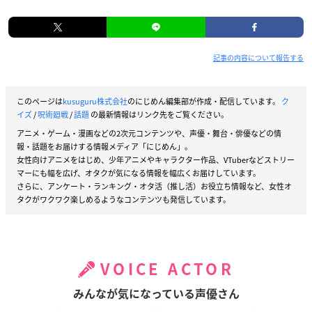
記事の内容について報告する
このページは
kusuguru株式会社
のにじめん編集部が作成・配信しています。
ク
イズ
/
呪術廻戦
/
話題
の最新情報はリンク先をご覧ください。
アニメ・ゲーム・漫画などの2次元コンテンツや、声優・舞台・俳優などの情
報・話題をお届けする情報メディア「にじめん」。
女性向けアニメをはじめ、少年アニメやキャラクター作品、VTuberなどストリー
マーにも幅を広げ、オタクが気になる情報を幅広くお届けしています。
さらに、アンケート・ランキング・オタ活（推し活）お役立ち情報など、女性オ
タクがワクワク楽しめるようなコンテンツも発信しています。
VOICE ACTOR
みんなが気になっている声優さん