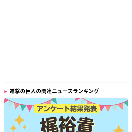
10月に花開く金木犀はセンチメンタルな気持ちを誘い出
し、パチョリの暗香と合わさってドラマティックな魅力を
演出する。
上品にローストされたバニラは、ウッディノートに洗練さ
れた柔軟な木の質感を感じさせる。
淑やかな香りの中で、研ぎ澄まされたアンバーが優しく主
張しまとまりを見せる。
穏やかな表情の下に大胆な決断力と非情な覚悟を併せ持
つ。
揺るがぬ信念を抱いて数多の命を背負い進み続ける
エルヴィンを連想させる静寂な香りです。
進撃の巨人の関連ニュースランキング
Top note
ラベンダー、ベルガモット
Middle note
オスマンサス、セダーウッド、ムスク、サンダルウッド、
ジャスミン