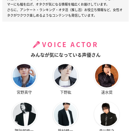
キャップ:アルミ
マーにも幅を広げ、オタクが気になる情報を幅広くお届けしています。
ボトル：ガラス
さらに、アンケート・ランキング・オタ活（推し活）お役立ち情報など、女性オ
タクがワクワク楽しめるようなコンテンツも発信しています。
ラベル・袋：PP
箱：紙
【調香説明】
月に冴える、凛々しく輝く高潔な刃。
VOICE ACTOR
みんなが気になっている声優さん
12月25日誕生花のバラが馥郁とした情熱な佳芳を潜め、寒
さで研ぎ澄まされたりんごの清香が際立つ。
イタリア産ヴァイオレットは確かな個性と慎みを感じさ
せ、ほのかに香るホワイトリリーが華やかさをやや添え
る。
宮野真守
下野紘
速水奨
ブラジル産トンカビーンとモスにより芳しさが重なり、深
みを増してゆく。重厚かつ洗練された香りが後へと続く。
時に神経質で綺麗好き、時に不愛想。
ただ託された想いと交わした誓いは、いつまでも献身的に
守り続ける
諏訪部順一
鈴村健一
森川智之