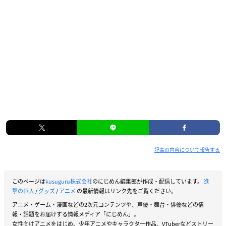
TVアニメ「進撃の巨人」より、エレン・リヴァイ・エルヴ
ィン
をイメージした花やフルーツ素材を使用したオードパルフ
ァムが登場。
高級感溢れるブック型BOXを開くと、それぞれのモチーフ
をデザイン、
中蓋を外せば印象的な「あの台詞」が英語で書かれてお
り、小物入れとしてもご使用頂けます。
透明感溢れるおしゃれな香水ボトルは、スプレー付きのア
トマイザータイプ。
バッグにすっぽり入るスリムサイズが嬉しい。
記事の内容について報告する
【サイズ】
ボトル：直径約15mm、高さ約103mm
このページは
kusuguru株式会社
のにじめん編集部が作成・配信しています。
進
撃の巨人
/
グッズ
/
アニメ
の最新情報はリンク先をご覧ください。
内容量：9ml
アニメ・ゲーム・漫画などの2次元コンテンツや、声優・舞台・俳優などの情
報・話題をお届けする情報メディア「にじめん」。
【素材】
女性向けアニメをはじめ、少年アニメやキャラクター作品、VTuberなどストリー