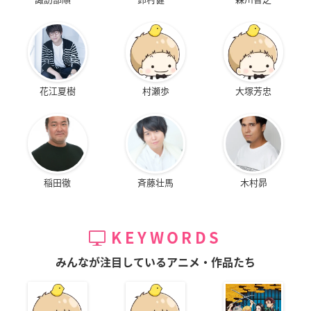
リヴァイを連想させる高潔な香りです。
Top note
アップル、ライム、ベルガモット、ラベンダー、パイナッ
プル
花江夏樹
村瀬歩
大塚芳忠
Middle note
ローズ、ヴァイオレット、ジャスミン、リリー、セダーウ
ッド
Last note
稲田徹
斉藤壮馬
木村昴
ムスク、アンバー、バニラ、セダーウッド、トンカビー
ン、モス、ウッディ―
KEYWORDS
【使用上のご注意】
●お肌に合わない場合は、ご使用は避けてください。
みんなが注目しているアニメ・作品たち
●傷・湿疹・はれもの等、お肌の異常のある部位にはお使
いにならないで下さい。