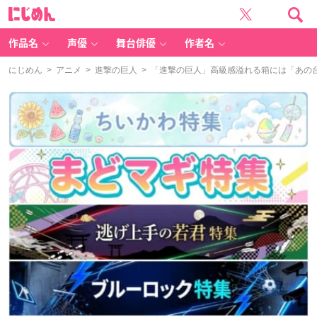
に
じ
め
ん
作品名
声優
舞台俳優
作者名
にじめん
>
アニメ
>
進撃の巨人
> 「進撃の巨人」高級感溢れる箱には「あの