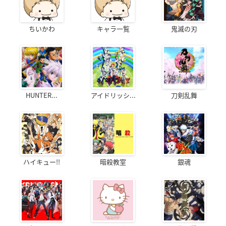
●目に入った時はこすらず直ちに十分な水で洗い流して下
さい。
●直射日光のあたるお肌につけますと、まれにかぶれたり、
ちいかわ
キャラ一覧
鬼滅の刃
シミになることがありますので、ご注意下さい。
●シルク・薄い布地・白または淡い色の衣類には、直接つ
けないで下さい。
●ご使用後は、しっかりとキャップをしめて下さい。
●極端に高温や低温の場所、直射日光のあたる場所に保管
HUNTER...
アイドリッシ...
刀剣乱舞
しないで下さい。
●通常の保管で、ごくまれに退色や澱が見られる場合がご
ざいますが、品質には問題ございません。
●お子様やペットの届かないところに保管してください。
●飲み物ではありません。
●火気厳禁
ハイキュー!!
暗殺教室
銀魂
発売元：株式会社KADOKAWA
アニメイトで購入