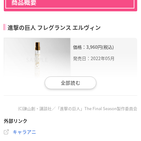
商品概要
進撃の巨人 フレグランス エルヴィン
価格：3,960円(税込)
発売日：2022年05月
TVアニメ「
進撃の巨人
」より、エレン・リヴァイ・エルヴ
ィン
をイメージした花やフルーツ素材を使用したオードパルフ
(C)諫山創・講談社／「進撃の巨人」The Final Season製作委員会
ァムが登場。
高級感溢れるブック型BOXを開くと、それぞれのモチーフ
外部リンク
をデザイン、
キャラアニ
中蓋を外せば印象的な「あの台詞」が英語で書かれてお