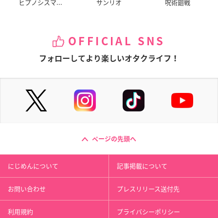
ヒプノシスマ...
サンリオ
呪術廻戦
進撃の巨人 フレグランス エレン
OFFICIAL SNS
価格：3,960円(税込)
フォローしてより楽しいオタクライフ！
発売日：2022年05月
TVアニメ「進撃の巨人」より、エレン・リヴァイ・エルヴ
ィン
をイメージした花やフルーツ素材を使用したオードパルフ
ページの先頭へ
ァムが登場。
高級感溢れるブック型BOXを開くと、それぞれのモチーフ
にじめんについて
記事掲載について
をデザイン、
中蓋を外せば印象的な「あの台詞」が英語で書かれてお
お問い合わせ
プレスリリース送付先
り、小物入れとしてもご使用頂けます。
利用規約
プライバシーポリシー