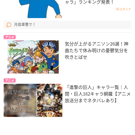
●通常の保管で、ごくまれに退色や澱が見られる場合がご
ャラ」ランキング発表！
ざいますが、品質には問題ございません。
36コメント
●お子様やペットの届かないところに保管してください。
●飲み物ではありません。
月島軍曹で！
●火気厳禁
アニメ
気分が上がるアニソン26選！神
発売元：株式会社KADOKAWA
曲たちで休み明けの憂鬱気分を
吹きとばせ
アニメイトで購入
アニメ
進撃の巨人 フレグランス リヴァイ
「進撃の巨人」キャラ一覧｜人
間・巨人162キャラ網羅【アニメ
放送分までネタバレあり】
価格：3,960円(税込)
発売日：2022年05月