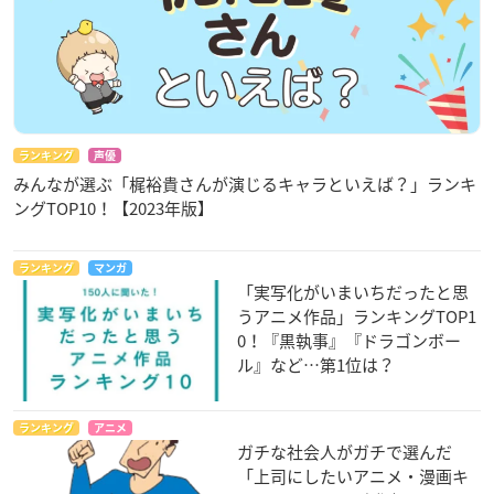
Last note
パチョリ、バニラ、オークモス、ウッディー、アンバー、
ベチバー、アガーウッド
【使用上のご注意】
ランキング
声優
●お肌に合わない場合は、ご使用は避けてください。
みんなが選ぶ「梶裕貴さんが演じるキャラといえば？」ランキ
●傷・湿疹・はれもの等、お肌の異常のある部位にはお使
ングTOP10！【2023年版】
いにならないで下さい。
●目に入った時はこすらず直ちに十分な水で洗い流して下
ランキング
マンガ
さい。
「実写化がいまいちだったと思
●直射日光のあたるお肌につけますと、まれにかぶれたり、
うアニメ作品」ランキングTOP1
シミになることがありますので、ご注意下さい。
0！『黒執事』『ドラゴンボー
ル』など…第1位は？
●シルク・薄い布地・白または淡い色の衣類には、直接つ
けないで下さい。
●ご使用後は、しっかりとキャップをしめて下さい。
ランキング
アニメ
●極端に高温や低温の場所、直射日光のあたる場所に保管
ガチな社会人がガチで選んだ
しないで下さい。
「上司にしたいアニメ・漫画キ