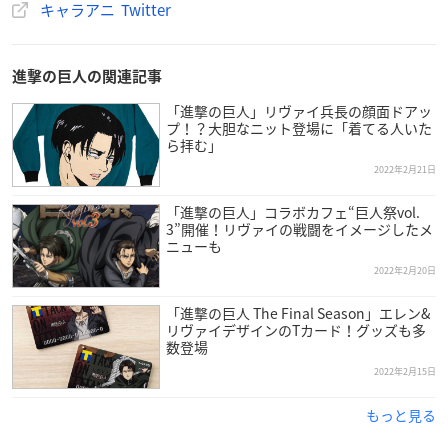
り、小物入れとしてもご使用頂けます。
キャラアニ Twitter
透明感溢れるおしゃれな香水ボトルは、スプレー付きのア
トマイザータイプ。
進撃の巨人の関連記事
バッグにすっぽり入るスリムサイズが嬉しい。
「進撃の巨人」リヴァイ兵長の顔面ドアッ
プ！？大胆なニット登場に「着てる人いた
ら拝む」
【サイズ】
ボトル：直径約15mm、高さ約103mm
2022年2月21日
内容量：9ml
「進撃の巨人」コラボカフェ“巨人祭vol.
3”開催！リヴァイの戦闘をイメージしたメ
【素材】
ニューも
キャップ:アルミ
2022年2月20日
ボトル：ガラス
「進撃の巨人 The Final Season」エレン&
ラベル・袋：PP
リヴァイデザインのTカード！グッズも多
箱：紙
数登場
2022年2月15日
【調香説明】
夜に光る、理想郷への旅路を導く静寂なひとつ星。
もっと見る