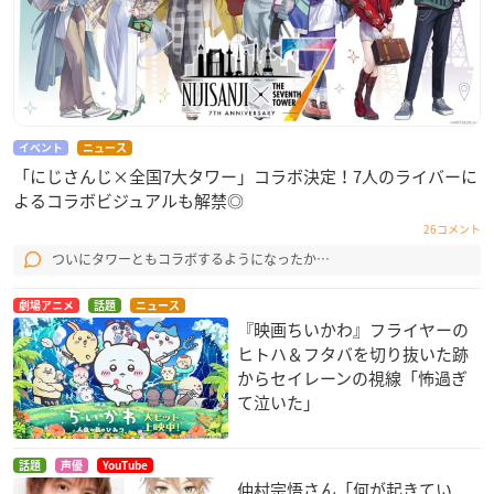
イベント
ニュース
「にじさんじ×全国7大タワー」コラボ決定！7人のライバーに
よるコラボビジュアルも解禁◎
26コメント
ついにタワーともコラボするようになったか…
劇場アニメ
話題
ニュース
『映画ちいかわ』フライヤーの
ヒトハ＆フタバを切り抜いた跡
からセイレーンの視線「怖過ぎ
て泣いた」
話題
声優
YouTube
仲村宗悟さん「何が起きてい