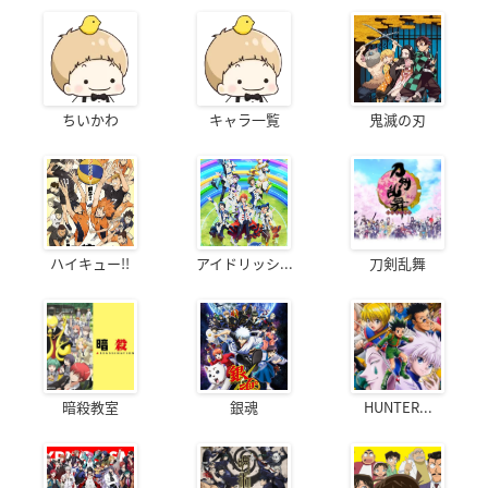
ちいかわ
キャラ一覧
鬼滅の刃
ハイキュー!!
アイドリッシ...
刀剣乱舞
暗殺教室
銀魂
HUNTER...