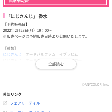
「にじさんじ」 香水
【予約販売日】
2022年2月28日(月）19：00～
※販売ページは予約販売日時より公開いたします。
【種類】
にじさんじ
オードパルファム イブラヒム
にじさんじ オードパルファム ジョー・力一
にじさんじ オードパルファム 竜胆尊
にじさんじ オードパルファム ニュイ・ソシエール
※ノベルティとして各キャラクターのムエット付き
©ANYCOLOR, Inc.
【容量】
外部リンク
50ml（イブラヒム、ジョー・力一）
60ml（竜胆尊、ニュイ・ソシエール）
フェアリーテイル