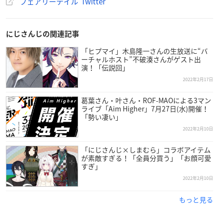
フェアリーテイル Twitter
【価格】
各5,500円（税込）
にじさんじの関連記事
【成分】
エタノール・香料・水
「ヒプマイ」木島隆一さんの生放送に“バ
ーチャルホスト”不破湊さんがゲスト出
演！「伝説回」
2022年2月17日
葛葉さん・叶さん・ROF-MAOによる3マン
ライブ「Aim Higher」7月27日(水)開催！
「勢い凄い」
2022年2月10日
「にじさんじ×しまむら」コラボアイテム
が素敵すぎる！「全員分買う」「お顔可愛
すぎ」
2022年2月10日
もっと見る