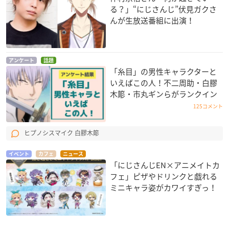
る？」“にじさんじ”伏見ガクさ
んが生放送番組に出演！
アンケート
話題
「糸目」の男性キャラクターと
いえばこの人！不二周助・白膠
木簓・市丸ギンらがランクイン
125コメント
ヒプノシスマイク 白膠木簓
イベント
カフェ
ニュース
「にじさんじEN×アニメイトカ
フェ」ピザやドリンクと戯れる
ミニキャラ姿がカワイすぎっ！