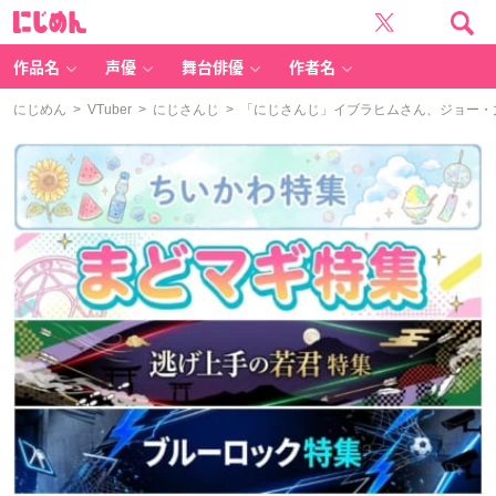
に
じ
め
ん
作品名
声優
舞台俳優
作者名
にじめん
>
VTuber
>
にじさんじ
> 「にじさんじ」イブラヒムさん、ジョー・