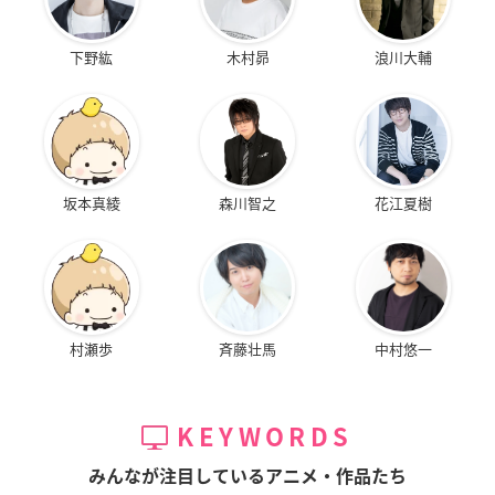
下野紘
木村昴
浪川大輔
坂本真綾
森川智之
花江夏樹
村瀬歩
斉藤壮馬
中村悠一
KEYWORDS
みんなが注目しているアニメ・作品たち