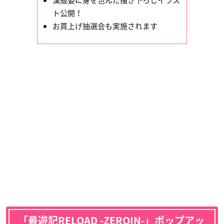
漢服姿に身を包んだ描き下ろしイラス
ト公開！
お買上げ抽選会も実施されます
「最遊記RELOAD -ZEROIN-」ポップアッ