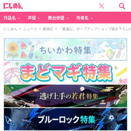
に
じ
め
ん
作品名
声優
舞台俳優
作者名
にじめん
>
ニュース
>
最遊記
> 「最遊記」ポップアップショップ描き下ろし