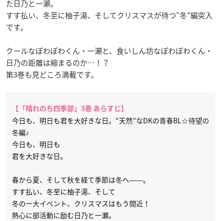
た日乃と一瀬。
すす払い、冬至に柚子湯、そしてクリスマスが待つ“冬”編突入
です。
クールなぽわぽわくん・一瀬と、食いしん坊なぽわぽわくん・
日乃の距離は縮まるのか…！？
第3巻も見どころ満載です。
【「晴れのち四季部」3巻 あらすじ】
今日も、明日も君を大好きな日。“天然”なDKの青春BL☆待望の
冬編♪
今日も、明日も
君を大好きな日。
春から夏、そして秋を経て季節は冬へ――。
すす払い、冬至に柚子湯、そして
冬の一大イベント、クリスマスはもう間近！
熱心に部活動に励む日乃と一瀬。