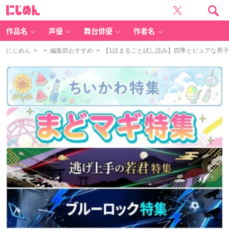
に
じ
め
ん
作品名
声優
舞台俳優
作者名
にじめん
>
>
編集部おすすめ
> 【1話まるごと試し読み】四季とピュアな男子