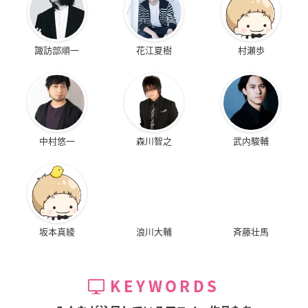
諏訪部順一
花江夏樹
村瀬歩
連載扉イラスト解説+イラスト（※連載扉イラスト（ロゴ無しv
er））＋すべての電子書籍特典
●
アニメイトブックストア
中村悠一
森川智之
武内駿輔
坂本真綾
浪川大輔
斉藤壮馬
KEYWORDS