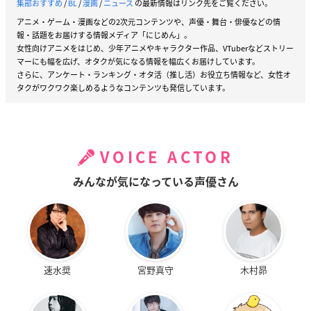
集部おすすめ
/
BL
/
漫画
/
ニュース
の最新情報はリンク先をご覧ください。
アニメ・ゲーム・漫画などの2次元コンテンツや、声優・舞台・俳優などの情
報・話題をお届けする情報メディア「にじめん」。
●
Renta!
女性向けアニメをはじめ、少年アニメやキャラクター作品、VTuberなどストリー
マーにも幅を広げ、オタクが気になる情報を幅広くお届けしています。
さらに、アンケート・ランキング・オタ活（推し活）お役立ち情報など、女性オ
タクがワクワク楽しめるようなコンテンツも発信しています。
VOICE ACTOR
みんなが気になっている声優さん
速水奨
宮野真守
木村昴