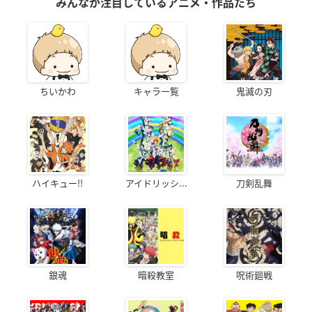
みんなが注目しているアニメ・作品たち
ちいかわ
キャラ一覧
鬼滅の刃
描きおろしイラストミニ色紙データ(※紙本と共通)＋すべての
電子書籍特典
ハイキュー!!
アイドリッシ...
刀剣乱舞
銀魂
暗殺教室
呪術廻戦