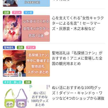
話題
アニメ
マンガ
心を支えてくれる“女性キャラク
ターによる名言”！セーラマー
ズ・灰原哀・木之本桜など
聖地巡礼
話題
アニメ
聖地巡礼は『名探偵コナン』が
おすすめ！アニメに登場した全
国の観光地まとめ
カバーイラスト解説+イラスト（※カバーイラスト（ロゴ無しv
er））
オタ活・推し活
話題
ぬい活におすすめな100均グッ
●
コミックシーモア
ズ！ダイソー・キャンドゥ・ワ
ッツなど4つのショップから選抜