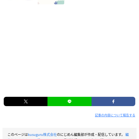
記事の内容について報告する
カバー表４イラスト解説+イラスト（※カバー表4イラスト（ロ
このページは
kusuguru株式会社
のにじめん編集部が作成・配信しています。
編
ゴ無しver））＋すべての電子書籍特典