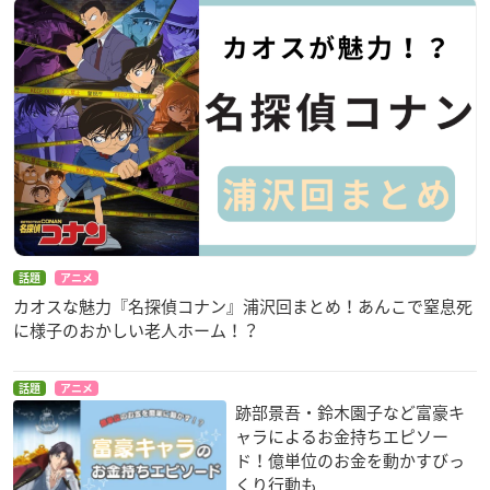
両面カード（イラスト（※カバー表4イラスト使用）＋マンガ
「四季部と大判焼き」）
●
すべての電子書籍
話題
アニメ
カオスな魅力『名探偵コナン』浦沢回まとめ！あんこで窒息死
に様子のおかしい老人ホーム！？
話題
アニメ
跡部景吾・鈴木園子など富豪キ
ャラによるお金持ちエピソー
ド！億単位のお金を動かすびっ
くり行動も