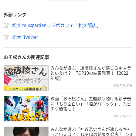
松犬×
#mixxgarden
コラボ
カフェ
開催決定‼️🐶🐶🐶🐶🐶🐶
外部リンク
開催場所：mixxgarden東京・大阪
開催時期：2022/3/4〜4/10
松犬 mixxgardenコラボカフェ「松犬飯店」
2/18(金)10：00～予約受付開始✨
松犬 Twitter
詳細はこちら💨
▶️
https://t.co/26rAHQY64a
イラストレーター・ふじもとめぐみ描き起こしによるスペ
おそ松さんの関連記事
シャル動画も公開✨
#松犬
#まついぬ
#ミクガ
pic.twitter.co
みんなが選ぶ「遠藤綾さんが演じるキャラ
m/aG0ZcezQoj
といえば？」TOP10の結果発表！【2022
— 松犬（まついぬ）公式ツイッター (@matsuinu_info)
Fe
年版】
bruary 16, 2022
2022年2月17日
映画「おそ松さん」主題歌も聴ける新予告
に「もう面白い」「脳がパニック」、ムビ
チケ情報も！
2022年2月03日
みんなが選ぶ「神谷浩史さんが演じるキャ
ラといえば？」TOP10の結果を発表！【20