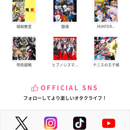
暗殺教室
銀魂
HUNTER...
呪術廻戦
ヒプノシスマ...
テニスの王子様
OFFICIAL SNS
フォローしてより楽しいオタクライフ！