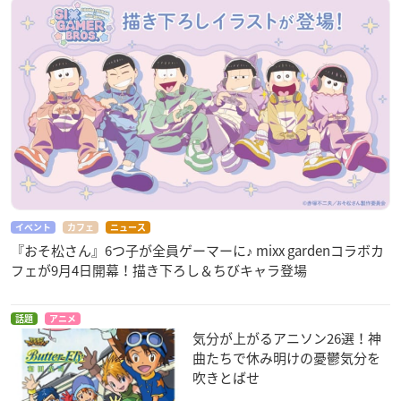
イベント
カフェ
ニュース
『おそ松さん』6つ子が全員ゲーマーに♪ mixx gardenコラボカ
フェが9月4日開幕！描き下ろし＆ちびキャラ登場
話題
アニメ
気分が上がるアニソン26選！神
曲たちで休み明けの憂鬱気分を
吹きとばせ