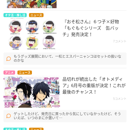
オタ活・推し活
ニュース
『おそ松さん』６つ子×好物
「もぐもぐシリーズ 缶バッ
チ」発売決定！
7コメント
もうグッズ展開において、一松とエスパーニャンコはセットの扱いな
のかな
アニメ
ニュース
品切れが続出した「オトメディ
ア」6月号の重版が決定！これが
最後のチャンス！
5コメント
ゲットしたけど、発売日に買ったから気にしていなかったけど、そう
いえば、いつのまにか置いて…
オタ活・推し活
ニュース