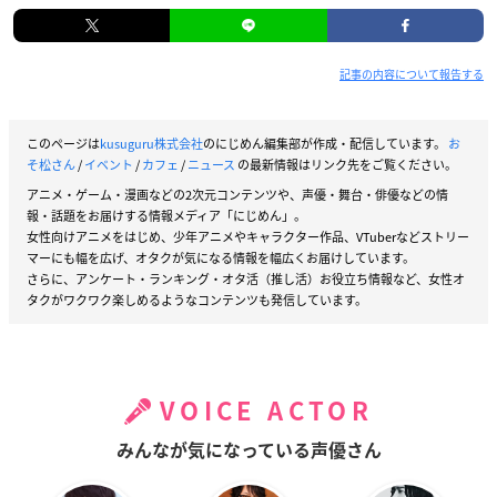
記事の内容について報告する
このページは
kusuguru株式会社
のにじめん編集部が作成・配信しています。
お
そ松さん
/
イベント
/
カフェ
/
ニュース
の最新情報はリンク先をご覧ください。
アニメ・ゲーム・漫画などの2次元コンテンツや、声優・舞台・俳優などの情
報・話題をお届けする情報メディア「にじめん」。
女性向けアニメをはじめ、少年アニメやキャラクター作品、VTuberなどストリー
マーにも幅を広げ、オタクが気になる情報を幅広くお届けしています。
さらに、アンケート・ランキング・オタ活（推し活）お役立ち情報など、女性オ
タクがワクワク楽しめるようなコンテンツも発信しています。
VOICE ACTOR
みんなが気になっている声優さん