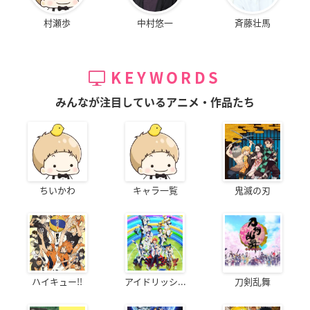
村瀬歩
中村悠一
斉藤壮馬
KEYWORDS
みんなが注目しているアニメ・作品たち
ちいかわ
キャラ一覧
鬼滅の刃
ハイキュー!!
アイドリッシ...
刀剣乱舞