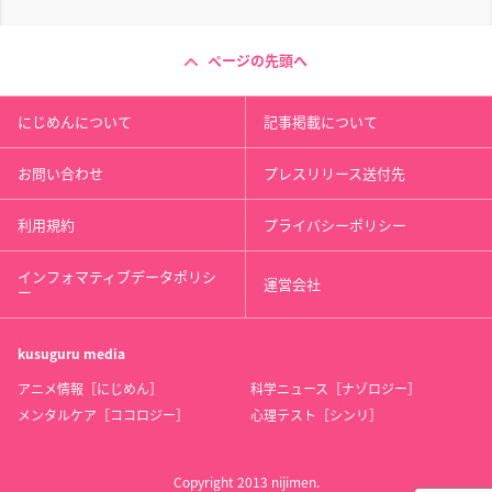
ページの先頭へ
にじめんについて
記事掲載について
お問い合わせ
プレスリリース送付先
利用規約
プライバシーポリシー
インフォマティブデータポリシ
運営会社
ー
kusuguru
media
アニメ情報［にじめん］
科学ニュース［ナゾロジー］
メンタルケア［ココロジー］
心理テスト［シンリ］
Copyright 2013 nijimen.