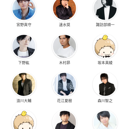
宮野真守
速水奨
諏訪部順一
下野紘
木村昴
坂本真綾
浪川大輔
花江夏樹
森川智之