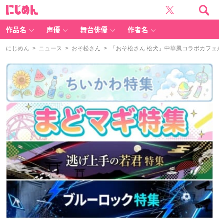
に
じ
め
ん
作品名
声優
舞台俳優
作者名
にじめん
>
ニュース
>
おそ松さん
> 「おそ松さん 松犬」中華風コラボカフ