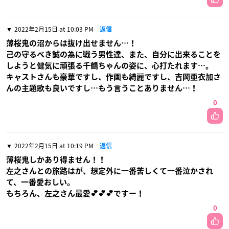
2022年2月15日 at 10:03 PM
返信
薄桜鬼の沼からは抜け出せません…！
己の守るべき誠の為に戦う男性達、また、自分に出来ることを
しようと健気に頑張る千鶴ちゃんの姿に、心打たれます…。
キャストさんも豪華ですし、作画も綺麗ですし、吉岡亜衣加さ
んの主題歌も良いですし…もう言うことありません…！
0
2022年2月15日 at 10:19 PM
返信
薄桜鬼しかあり得ません！！
左之さんとの旅路はが、想定外に一番苦しくて一番泣かされ
て、一番愛おしい。
もちろん、左之さん最愛💕💕💕ですー！
0