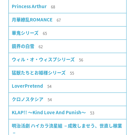
68
Princess Arthur
67
月華繚乱ROMANCE
65
華鬼シリーズ
62
鏡界の白雪
56
ウィル・オ・ウィスプシリーズ
55
猛獣たちとお姫様シリーズ
54
LoverPretend
54
クロノスタシア
53
KLAP!! 〜Kind Love And Punish〜
明治活劇 ハイカラ流星組 －成敗しませう、世直し稼業
－