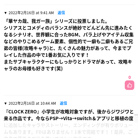
2022年2月16日 at 9:41 AM
返信
「華ヤカ哉、我ガ一族」シリーズに投票しました。
シリアスとコメディのバランスが絶妙でどんどん先に進みたく
なるシナリオ、世界観に合ったBGM、パラ上げやアイテム収集
などのやりこめるゲーム要素、個性的で一癖も二癖もあるご兄
弟の皆様(攻略キャラ)と、たくさんの魅力があって、今までプ
レイした作品の中で1番お気に入りです！
またサブキャラクターにもしっかりとドラマがあって、攻略キ
ャラのお母様も好きです(笑)
0
2022年2月16日 at 10:44 AM
返信
『CLOCK ZERO』小学生が攻略対象ですが、後からジワジワと
来る作品です。今ならPSP→Vita→switch＆アプリと移植の度
に追加したキャラやストーリー、エンディングが有りボリュー
ムもあります。FDはありません！1本で完結です！！是非、ご