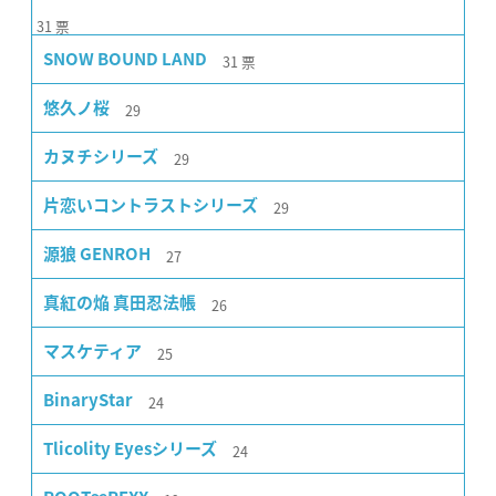
31
票
31
票
SNOW BOUND LAND
29
悠久ノ桜
29
カヌチシリーズ
29
片恋いコントラストシリーズ
27
源狼 GENROH
26
真紅の焔 真田忍法帳
25
マスケティア
24
BinaryStar
24
Tlicolity Eyesシリーズ