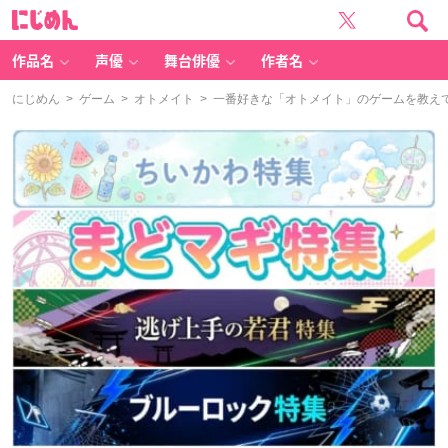
に
じ
め
ん
作品名
声優
舞台俳優
作者名
にじめん
>
ゲーム
>
オトメイト
> 一番好きな「オトメイト」のゲームを教え