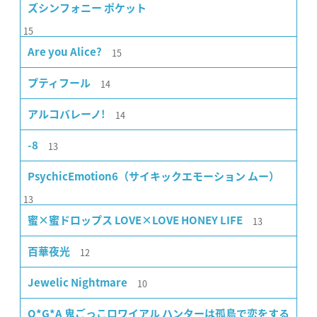
ズシンフォニー ポケット
15
15
Are you Alice?
14
プティフール
14
アルコバレーノ!
13
-8
PsychicEmotion6（サイキックエモーション ムー）
13
13
蜜×蜜ドロップス LOVE×LOVE HONEY LIFE
12
百華夜光
10
Jewelic Nightmare
O*G*A 鬼ごっこロワイアル ハンターは孤島で恋をする