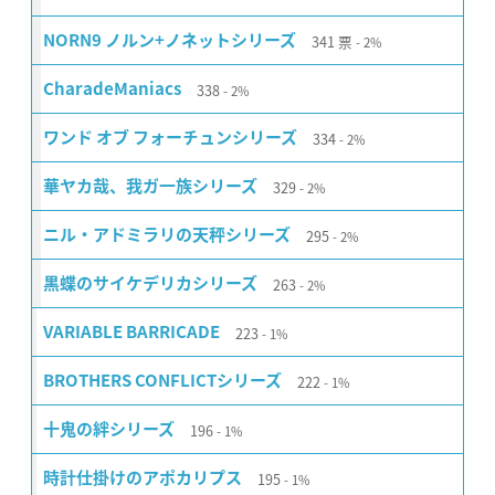
341
票
NORN9 ノルン+ノネットシリーズ
2%
338
CharadeManiacs
2%
334
ワンド オブ フォーチュンシリーズ
2%
329
華ヤカ哉、我ガ一族シリーズ
2%
295
ニル・アドミラリの天秤シリーズ
2%
263
黒蝶のサイケデリカシリーズ
2%
223
VARIABLE BARRICADE
1%
222
BROTHERS CONFLICTシリーズ
1%
196
十鬼の絆シリーズ
1%
195
時計仕掛けのアポカリプス
1%