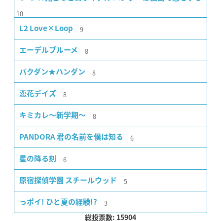
10
9
L2 Love×Loop
8
エーデルブルーメ
8
バクダン★ハンダン
8
恋花デイズ
8
キミカレ〜新学期〜
6
PANDORA 君の名前を僕は知る
6
星の降る刻
5
原宿探偵学園 スチールウッド
3
っポイ! ひと夏の経験!?
総投票数: 15904