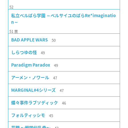
52
私立ベルばら学園 ～ベルサイユのばらRe*imaginatio
n～
51
票
50
BAD APPLE WARS
49
しらつゆの怪
49
Paradigm Paradox
47
アーメン・ノワール
47
MARGINAL#4シリーズ
46
蝶々事件ラブソディック
45
フォルティッシモ
花朧 〜戦国伝乱奇〜