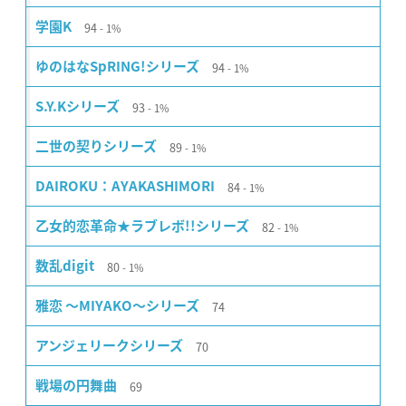
94
学園K
1%
94
ゆのはなSpRING!シリーズ
1%
93
S.Y.Kシリーズ
1%
89
二世の契りシリーズ
1%
84
DAIROKU：AYAKASHIMORI
1%
82
乙女的恋革命★ラブレボ!!シリーズ
1%
80
数乱digit
1%
74
雅恋 〜MIYAKO〜シリーズ
70
アンジェリークシリーズ
69
戦場の円舞曲