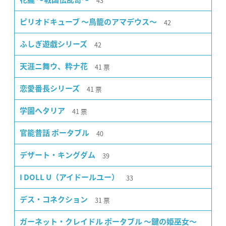
43
42
ピリオドキューブ 〜鳥籠のアマデウス〜
42
ふしぎ遊戯シリーズ
41
票
天涯ニ舞ウ、粋ナ花
41
票
恋愛番長シリーズ
41
票
学園ヘタリア
40
官能昔話 ポータブル
39
デザート・キングダム
33
I DOLL U（アイドールユー）
31
票
デス・コネクション
ガーネット・クレイドル ポータブル 〜鍵の姫巫女〜