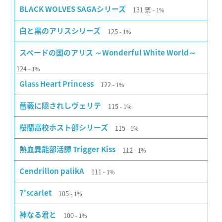
131
票
BLACK WOLVES SAGAシリーズ
1%
125
白と黒のアリスシリーズ
1%
スペードの国のアリス ～Wonderful White World～
124
1%
122
Glass Heart Princess
1%
115
薔薇に隠されしヴェリテ
1%
115
桜蘭高校ホスト部シリーズ
1%
112
熱血異能部活譚 Trigger Kiss
1%
111
Cendrillon palikA
1%
105
7'scarlet
1%
100
神なる君と
1%