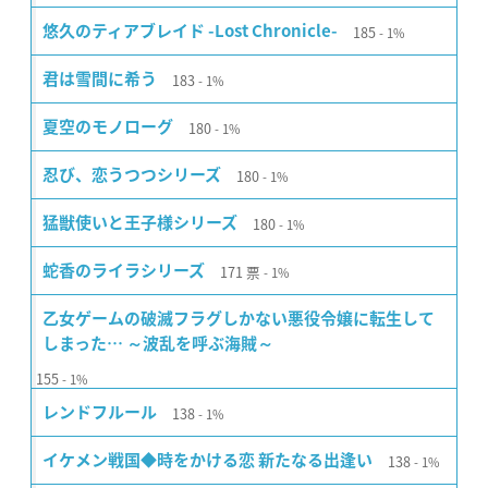
185
悠久のティアブレイド -Lost Chronicle-
1%
183
君は雪間に希う
1%
180
夏空のモノローグ
1%
180
忍び、恋うつつシリーズ
1%
180
猛獣使いと王子様シリーズ
1%
171
票
蛇香のライラシリーズ
1%
乙女ゲームの破滅フラグしかない悪役令嬢に転生して
しまった… ～波乱を呼ぶ海賊～
155
1%
138
レンドフルール
1%
138
イケメン戦国◆時をかける恋 新たなる出逢い
1%