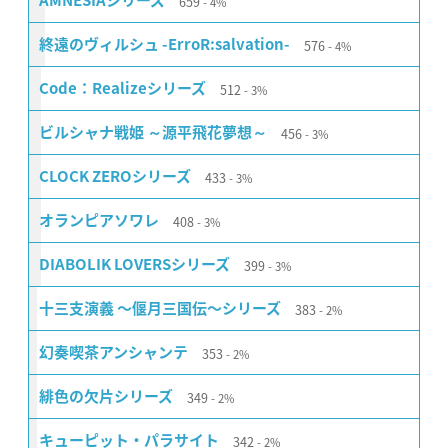
659
AMNESIAシリーズ
4%
576
終遠のヴィルシュ -ErroR:salvation-
4%
512
Code：Realizeシリーズ
3%
456
ビルシャナ戦姫 ～源平飛花夢想～
3%
433
CLOCK ZEROシリーズ
3%
408
オランピアソワレ
3%
399
DIABOLIK LOVERSシリーズ
3%
383
十三支演義 〜偃月三国伝〜シリーズ
2%
353
幻奏喫茶アンシャンテ
2%
349
緋色の欠片シリーズ
2%
342
キューピット・パラサイト
2%