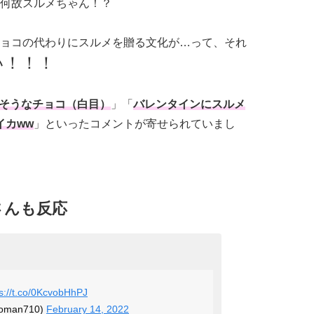
何故スルメちゃん！？
ョコの代わりにスルメを贈る文化が…って、それ
い！！！
そうなチョコ（白目）
」「
バレンタインにスルメ
イカww
」といったコメントが寄せられていまし
さんも反応
ps://t.co/0KcvobHhPJ
oman710)
February 14, 2022