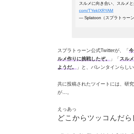
スルメに向き合い、スルメと
com/TYekIXRYAM
— Splatoon（スプラトゥーン）
スプラトゥーン公式Twitterが、「
今
ルメ作りに挑戦したぞ。
」「
スルメ
ようだ。
」と、バレンタインらしい
共に投稿されたツイートには、研究
が…。
えっあっ
どこからツッコんだら