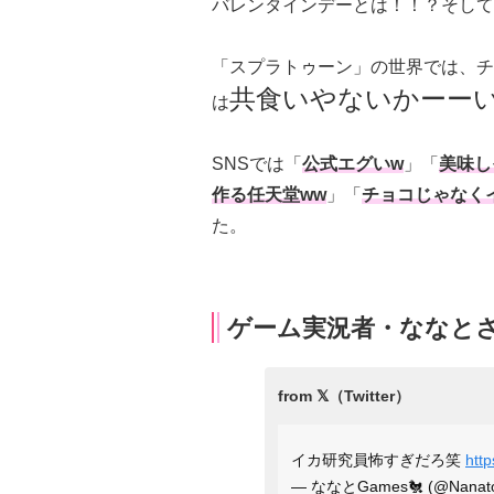
バレンタインデーとは！！？そして
「スプラトゥーン」の世界では、チ
共食いやないかーー
は
SNSでは「
公式エグいw
」「
美味し
作る任天堂ww
」「
チョコじゃなく
た。
ゲーム実況者・ななと
イカ研究員怖すぎだろ笑
htt
— ななとGames🐔 (@Nanat