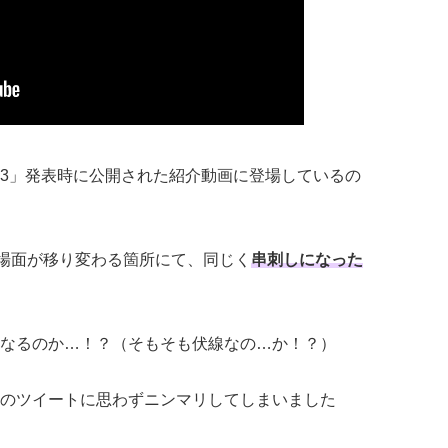
3」発表時に公開された紹介動画に登場しているの
く場面が移り変わる箇所にて、同じく
串刺しになった
なるのか…！？（そもそも伏線なの…か！？）
のツイートに思わずニンマリしてしまいました