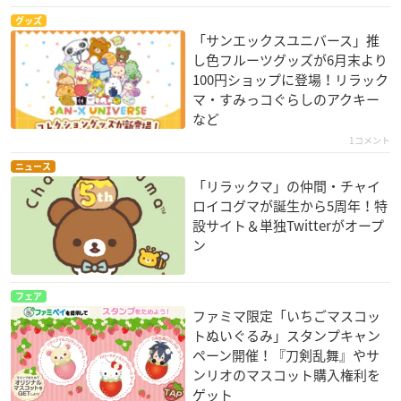
グッズ
「サンエックスユニバース」推
し色フルーツグッズが6月末より
100円ショップに登場！リラック
マ・すみっコぐらしのアクキー
など
1コメント
ニュース
「リラックマ」の仲間・チャイ
ロイコグマが誕生から5周年！特
設サイト＆単独Twitterがオープ
ン
フェア
ファミマ限定「いちごマスコッ
トぬいぐるみ」スタンプキャン
ペーン開催！『刀剣乱舞』やサ
ンリオのマスコット購入権利を
ゲット