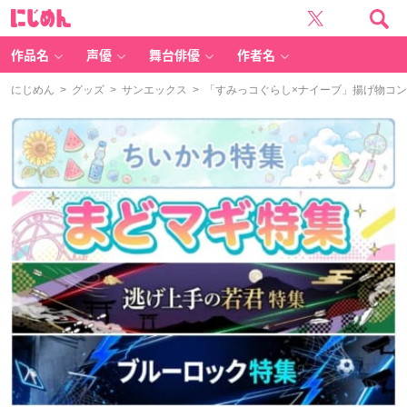
に
じ
め
ん
作品名
声優
舞台俳優
作者名
にじめん
>
グッズ
>
サンエックス
> 「すみっコぐらし×ナイーブ」揚げ物コ