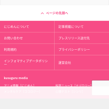
ページの先頭へ
にじめんについて
記事掲載について
お問い合わせ
プレスリリース送付先
利用規約
プライバシーポリシー
インフォマティブデータポリシ
運営会社
ー
kusuguru
media
アニメ情報［にじめん］
科学ニュース［ナゾロジー］
メンタルケア［ココロジー］
心理テスト［シンリ］
Copyright 2013 nijimen.