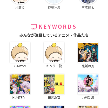
村瀬歩
斉藤壮馬
三宅健太
KEYWORDS
みんなが注目しているアニメ・作品たち
ちいかわ
キャラ一覧
鬼滅の刃
HUNTER...
暗殺教室
刀剣乱舞