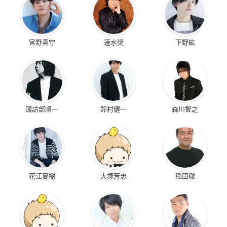
宮野真守
速水奨
下野紘
諏訪部順一
鈴村健一
森川智之
花江夏樹
大塚芳忠
稲田徹