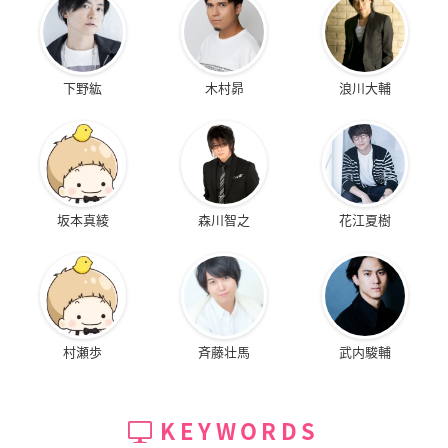
下野紘
木村昴
浪川大輔
坂本真綾
森川智之
花江夏樹
村瀬歩
斉藤壮馬
武内駿輔
KEYWORDS