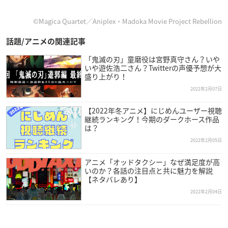
©Magica Quartet／Aniplex・Madoka Movie Project Rebellion
話題/アニメの関連記事
「鬼滅の刃」童磨役は宮野真守さん？いや
いや遊佐浩二さん？Twitterの声優予想が大
盛り上がり！
2022年2月07日
【2022年冬アニメ】にじめんユーザー視聴
継続ランキング！今期のダークホース作品
は？
2022年2月05日
アニメ「オッドタクシー」なぜ満足度が高
いのか？各話の注目点と共に魅力を解説
【ネタバレあり】
2022年2月04日