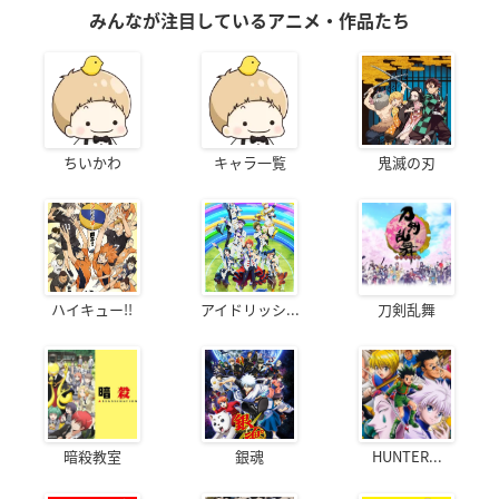
みんなが注目しているアニメ・作品たち
ちいかわ
キャラ一覧
鬼滅の刃
ハイキュー!!
アイドリッシ...
刀剣乱舞
暗殺教室
銀魂
HUNTER...