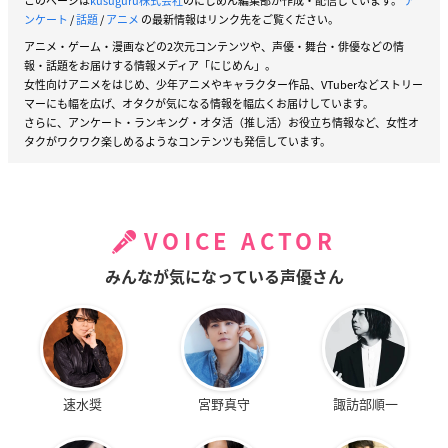
このページは
kusuguru株式会社
のにじめん編集部が作成・配信しています。
ア
ンケート
/
話題
/
アニメ
の最新情報はリンク先をご覧ください。
アニメ・ゲーム・漫画などの2次元コンテンツや、声優・舞台・俳優などの情
報・話題をお届けする情報メディア「にじめん」。
女性向けアニメをはじめ、少年アニメやキャラクター作品、VTuberなどストリー
マーにも幅を広げ、オタクが気になる情報を幅広くお届けしています。
さらに、アンケート・ランキング・オタ活（推し活）お役立ち情報など、女性オ
タクがワクワク楽しめるようなコンテンツも発信しています。
VOICE ACTOR
みんなが気になっている声優さん
速水奨
宮野真守
諏訪部順一