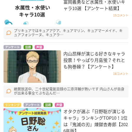
冨岡義勇など水属性・水使いキ
ャラ10選 【アンケート結果】
15コメント
プリキュアではキュアアクア、キュアマリン、キュアマーメイド、キ
ュアフォンテーヌ、キュアラ…
アンケート
話題
声優
内山昂輝が演じる好きなキャラ
投票！やっぱり月島蛍？それと
も狗巻棘？【アンケート】
18コメント
絶賛放送中、二十世紀電氣目録の三添洋輔が熱いです 内山さんが自身
が出来る事全てぶち込んだ…
ランキング
アンケート
話題
声優
オタクが選ぶ「日野聡が演じる
キャラ」ランキングTOP10！1位
は『鬼滅の刃』煉󠄁獄杏寿郎【202
6年版】