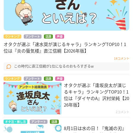
ランキング
アンケート
話題
声優
オタクが選ぶ「速水奨が演じるキャラ」ランキングTOP10！1
位は『炎の蜃気楼』直江信綱【2026年版】
14コメント
この時代に直江信綱が1位になるのおもろすぎるw
ランキング
アンケート
話題
声優
オタクが選ぶ「逢坂良太が演じ
るキャラ」ランキングTOP10！1
位は『ダイヤのA』沢村栄純【20
26年版】
2コメント
オタ活・推し活
アンケート
話題
8月1日は水の日！『鬼滅の刃』