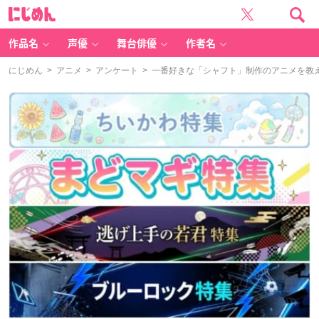
に
じ
め
ん
作品名
声優
舞台俳優
作者名
にじめん
>
アニメ
>
アンケート
> 一番好きな「シャフト」制作のアニメを教