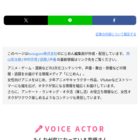
記事の内容について報告する
このページは
kusuguru株式会社
のにじめん編集部が作成・配信しています。
西
山宏太朗
/
仲村宗悟
/
話題
/
声優
の最新情報はリンク先をご覧ください。
アニメ・ゲーム・漫画などの2次元コンテンツや、声優・舞台・俳優などの情
報・話題をお届けする情報メディア「にじめん」。
女性向けアニメをはじめ、少年アニメやキャラクター作品、VTuberなどストリー
マーにも幅を広げ、オタクが気になる情報を幅広くお届けしています。
さらに、アンケート・ランキング・オタ活（推し活）お役立ち情報など、女性オ
タクがワクワク楽しめるようなコンテンツも発信しています。
VOICE ACTOR