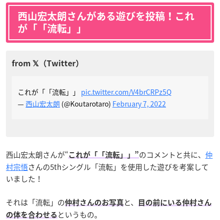
西山宏太朗さんがある遊びを投稿！これ
が「「流転」」
これが「「流転」」
pic.twitter.com/V4brCRPz5Q
—
西山宏太朗
(@Koutarotaro)
February 7, 2022
西山宏太朗さんが“
のコメントと共に、
仲
これが「「流転」」”
村宗悟
さんの5thシングル「流転」を使用した遊びを考案して
いました！
それは「流転」の
と、
仲村さんのお写真
目の前にいる仲村さん
というもの。
の体を合わせる