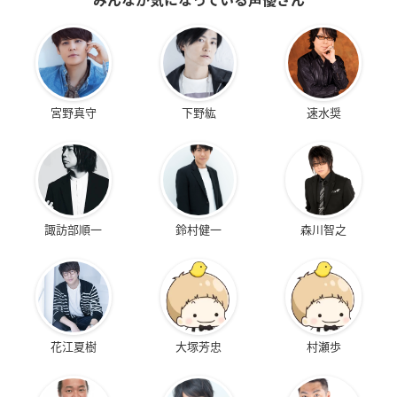
みんなが気になっている声優さん
宮野真守
下野紘
速水奨
諏訪部順一
鈴村健一
森川智之
花江夏樹
大塚芳忠
村瀬歩