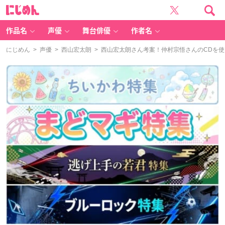
に
じ
め
ん
作品名
声優
舞台俳優
作者名
にじめん
>
声優
>
西山宏太朗
> 西山宏太朗さん考案！仲村宗悟さんのCDを