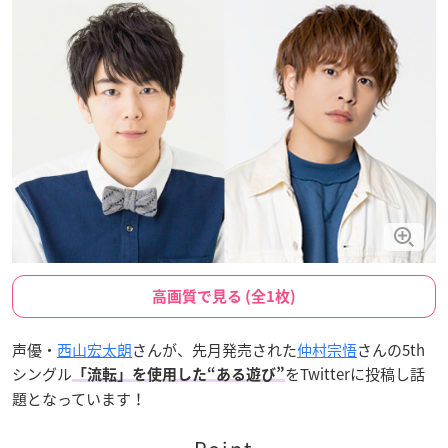
高画質で見る (全1枚)
声優・
西山宏太朗
さんが、先月発売された
仲村宗悟
さんの5th
シングル
をTwitterに投稿し話
「流転」を使用した“ある遊び”
題となっています！