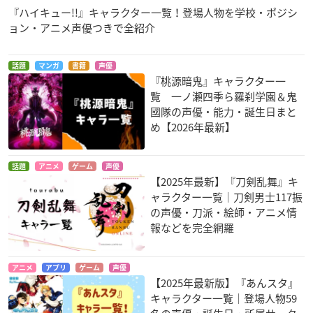
『ハイキュー!!』キャラクター一覧！登場人物を学校・ポジシ
ョン・アニメ声優つきで全紹介
話題
マンガ
書籍
声優
『桃源暗鬼』キャラクター一
覧 一ノ瀬四季ら羅刹学園＆鬼
國隊の声優・能力・誕生日まと
め【2026年最新】
話題
アニメ
ゲーム
声優
【2025年最新】『刀剣乱舞』キ
ャラクター一覧｜刀剣男士117振
の声優・刀派・絵師・アニメ情
報などを完全網羅
アニメ
アプリ
ゲーム
声優
【2025年最新版】『あんスタ』
キャラクター一覧｜登場人物59