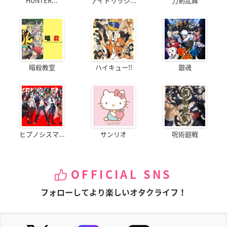
HUNTER...
アイドリッシ...
刀剣乱舞
暗殺教室
ハイキュー!!
銀魂
ヒプノシスマ...
サンリオ
呪術廻戦
OFFICIAL SNS
フォローしてより楽しいオタクライフ！