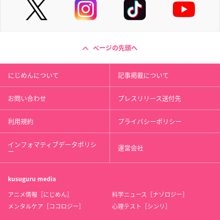
ページの先頭へ
にじめんについて
記事掲載について
お問い合わせ
プレスリリース送付先
利用規約
プライバシーポリシー
インフォマティブデータポリシ
運営会社
ー
kusuguru
media
アニメ情報［にじめん］
科学ニュース［ナゾロジー］
メンタルケア［ココロジー］
心理テスト［シンリ］