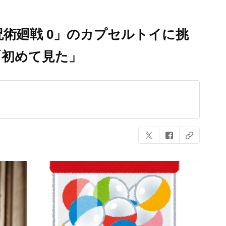
呪術廻戦 0」のカプセルトイに挑
「初めて見た」