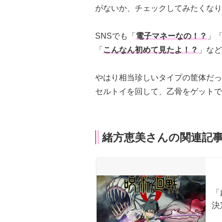
がないか、チェックしてみたくなり
SNSでも「
電子マネーなの！？
」
「
こんなん初めて見たよ！？
」など
やはり相当珍しいタイプの筐体だっ
セルトイを回して、乙骨をゲットで
緒方恵美さんの関連記