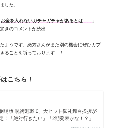
ました。
「
お金を入れないガチャガチャがあるとは……
」
驚きのコメントが続出！
たようです。緒方さんがまた別の機会にぜひカプ
きることを祈っております…！
事はこちら！