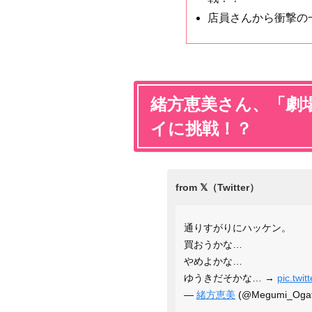
店員さんから衝撃の
緒方恵美さん、「劇場
イに挑戦！？
通りすがりにハッケン。
買おうかな…
やめよかな…
ゆうきだそかな… →
pic.twi
—
緒方恵美
(@Megumi_Oga