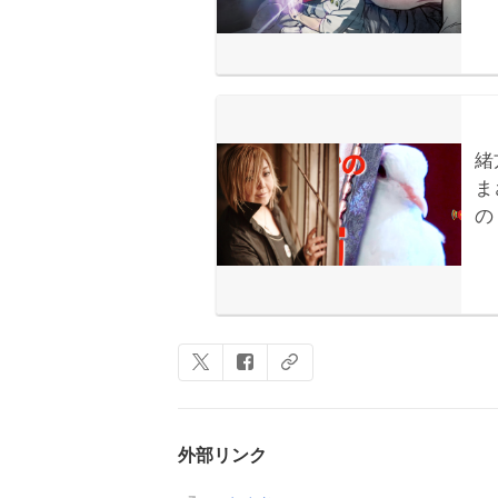
外部リンク