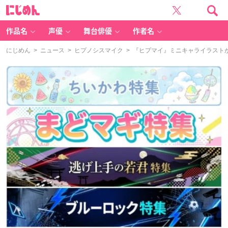
に
じ
め
ん
作品名
声優
舞台俳優
作者名
にじめん
>
ニュース
>
ヒプノシスマイク
> 『ヒプマイ』ミニキャライラスト