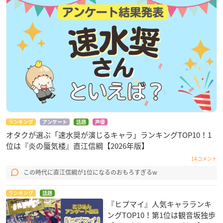
ランキング
アンケート
話題
声優
オタクが選ぶ「速水奨が演じるキャラ」ランキングTOP10！1
位は『炎の蜃気楼』直江信綱【2026年版】
14コメント
この時代に直江信綱が1位になるのおもろすぎるw
ランキング
話題
『ヒプマイ』人気キャラランキ
ングTOP10！第1位は観音坂独歩