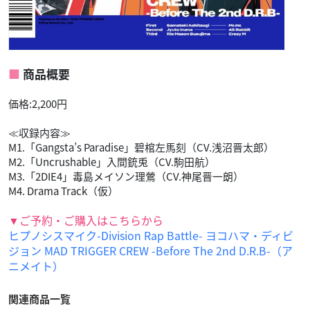
商品概要
価格:2,200円
≪収録内容≫
M1.「Gangsta’s Paradise」碧棺左馬刻（CV.浅沼晋太郎）
M2.「Uncrushable」入間銃兎（CV.駒田航）
M3.「2DIE4」毒島メイソン理鶯（CV.神尾晋一朗）
M4. Drama Track（仮）
▼ご予約・ご購入はこちらから
ヒプノシスマイク-Division Rap Battle- ヨコハマ・ディビ
ジョン MAD TRIGGER CREW -Before The 2nd D.R.B-（ア
ニメイト）
関連商品一覧