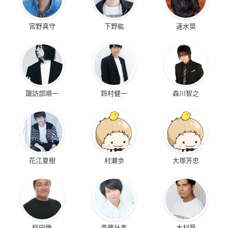
宮野真守
下野紘
速水奨
諏訪部順一
鈴村健一
森川智之
花江夏樹
村瀬歩
大塚芳忠
稲田徹
斉藤壮馬
木村昴