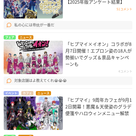
【2025年版アンケート結果】
51コメント
私の心には帝统が一番だ
フェア
ニュース
「ヒプマイ×イオン」コラボが8
月7日開催！エプロン姿の18人が
勢揃いでグッズ＆景品キャンペ
ーンも
4コメント
対象店舗はよ教えてくれ😭😭😭
イベント
カフェ
ニュース
『ヒプマイ』9周年カフェが9月1
2日開幕！悪魔＆天使姿のグラデ
便箋やハロウィンメニュー解禁