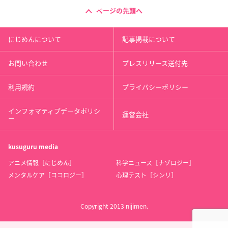
ページの先頭へ
にじめんについて
記事掲載について
お問い合わせ
プレスリリース送付先
利用規約
プライバシーポリシー
インフォマティブデータポリシ
運営会社
ー
kusuguru
media
アニメ情報［にじめん］
科学ニュース［ナゾロジー］
メンタルケア［ココロジー］
心理テスト［シンリ］
Copyright 2013 nijimen.