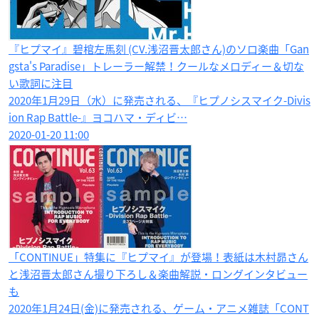
『ヒプマイ』碧棺左馬刻 (CV.浅沼晋太郎さん)のソロ楽曲「Gan
gsta's Paradise」トレーラー解禁！クールなメロディー＆切な
い歌詞に注目
2020年1月29日（水）に発売される、『ヒプノシスマイク-Divis
ion Rap Battle-』ヨコハマ・ディビ…
2020-01-20 11:00
「CONTINUE」特集に『ヒプマイ』が登場！表紙は木村昴さん
と浅沼晋太郎さん撮り下ろし＆楽曲解説・ロングインタビュー
も
2020年1月24日(金)に発売される、ゲーム・アニメ雑誌「CONT