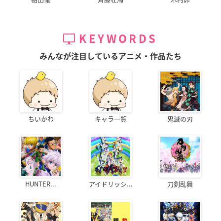
KEYWORDS
みんなが注目しているアニメ・作品たち
ちいかわ
キャラ一覧
鬼滅の刃
HUNTER...
アイドリッシ...
刀剣乱舞