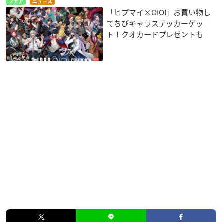
フェア
ニュース
「ヒプマイ×OIOI」お買い物し
てちびキャラステッカーゲッ
ト！クオカードプレゼントも