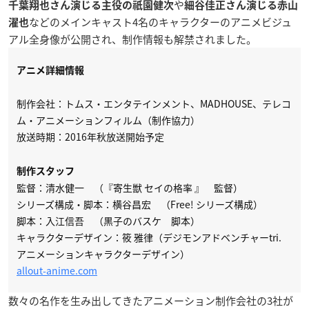
や
千葉翔也さん演じる主役の祇園健次
細谷佳正さん演じる赤山
などのメインキャスト4名のキャラクターのアニメビジュ
濯也
アル全身像が公開され、制作情報も解禁されました。
アニメ詳細情報
制作会社：トムス・エンタテインメント、MADHOUSE、テレコ
ム・アニメーションフィルム（制作協力）
放送時期：
2016年秋放送開始予定
制作スタッフ
監督：清水健一 （『寄生獣 セイの格率 』 監督）
シリーズ構成・脚本：横谷昌宏 （Free! シリーズ構成）
脚本：入江信吾 （黒子のバスケ 脚本）
キャラクターデザイン：筱 雅律（デジモンアドベンチャーtri.
アニメーションキャラクターデザイン）
allout-anime.com
数々の名作を生み出してきたアニメーション制作会社の3社が