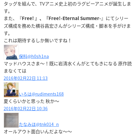
タッグを組んで、TVアニメ史上初のラグビーアニメが誕生しま
す。
また、『
』にてシリー
Free! 』、『Free!-Eternal Summer-
ズ構成を務めた横谷昌宏さんがシリーズ構成・脚本を手がけま
す。
これは期待するしか無いですね！
保科
@h0sh1na
マッドハウスさま〜！既に岩清水くんがとてもきになる 原作読
まなくては
2016年02月22日 11:13
いろは
@rudiments168
夏くらいかと思った 秋か〜
2016年02月22日 10:36
たなみほ
@tnk014_n
オールアウト面白いんだよな〜〜