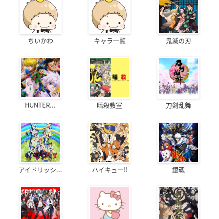
ちいかわ
キャラ一覧
鬼滅の刃
HUNTER...
暗殺教室
刀剣乱舞
アイドリッシ...
ハイキュー!!
銀魂