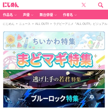
に
じ
め
ん
作品名
声優
舞台俳優
作者名
にじめん
>
ニュース
>
ALL OUT!!
> ラグビーアニメ『ALL OUT!!』ビジ