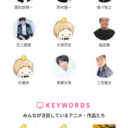
諏訪部順一
鈴村健一
森川智之
花江夏樹
大塚芳忠
稲田徹
村瀬歩
斉藤壮馬
三宅健太
KEYWORDS
みんなが注目しているアニメ・作品たち