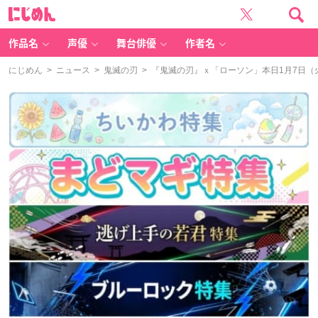
に
じ
め
ん
作品名
声優
舞台俳優
作者名
にじめん
>
ニュース
>
鬼滅の刃
> 『鬼滅の刃』ｘ「ローソン」本日1月7日