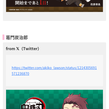
竈門炭治郎
https://twitter.com/akiko_lawson/status/1214305691
571236870