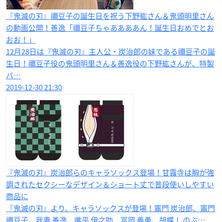
『鬼滅の刃』禰豆子の誕生日を祝う下野紘さん＆鬼頭明里さん
の動画公開！善逸「禰豆子ちゃああああん！誕生日おめでとお
おお！」
12月28日は『鬼滅の刃』主人公・炭治郎の妹である禰豆子の誕
生日！禰豆子役の鬼頭明里さん＆善逸役の下野紘さんが、特製
バ…
2019-12-30 21:30
『鬼滅の刃』炭治郎らのキャラソックス登場！甘露寺は胸が強
調されたセクシーなデザイン＆ショート丈で普段使いしやすい
商品に
『鬼滅の刃』より、キャラソックスが登場！竈門 炭治郎、竈門
禰豆子、我妻 善逸、嘴平 伊之助、冨岡 義勇、胡蝶 しのぶ…