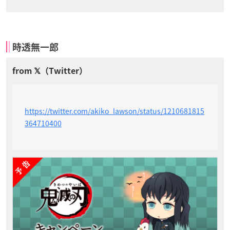
時透無一郎
https://twitter.com/akiko_lawson/status/1210681815
364710400