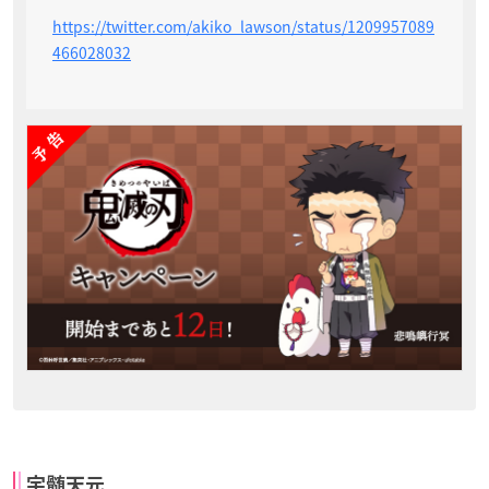
https://twitter.com/akiko_lawson/status/1209957089
466028032
宇髄天元