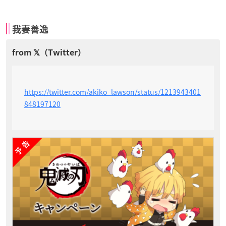
我妻善逸
https://twitter.com/akiko_lawson/status/1213943401
848197120