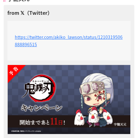
https://twitter.com/akiko_lawson/status/1210319506
888896515