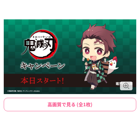
高画質で見る (全1枚)