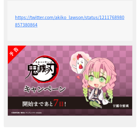
https://twitter.com/akiko_lawson/status/1211768980
857380864