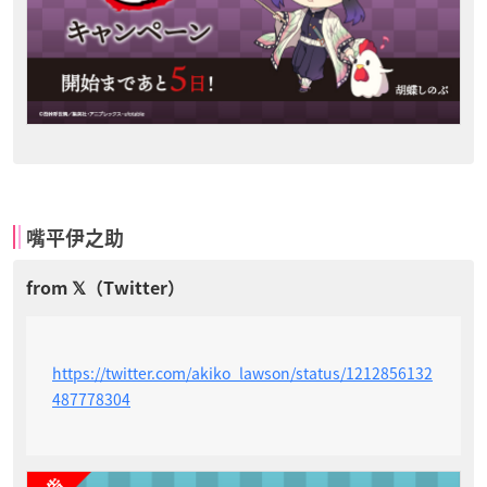
嘴平伊之助
https://twitter.com/akiko_lawson/status/1212856132
487778304