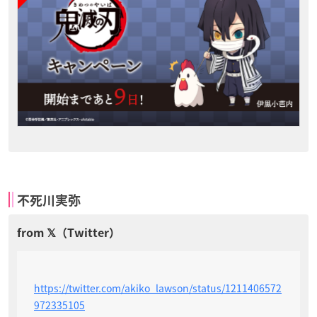
不死川実弥
https://twitter.com/akiko_lawson/status/1211406572
972335105