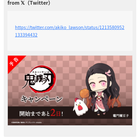
https://twitter.com/akiko_lawson/status/1213580952
133394432