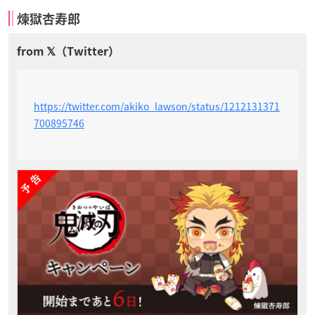
煉獄杏寿郎
https://twitter.com/akiko_lawson/status/1212131371
700895746