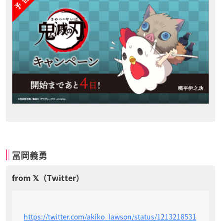
冨岡義勇
https://twitter.com/akiko_lawson/status/1213218531