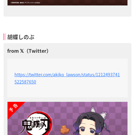
胡蝶しのぶ
https://twitter.com/akiko_lawson/status/1212493741
522587650