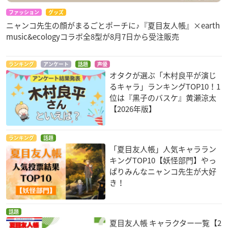
ファッション
グッズ
ニャンコ先生の顔がまるごとポーチに♪『夏目友人帳』×earth
music&ecologyコラボ全8型が8月7日から受注販売
ランキング
アンケート
話題
声優
オタクが選ぶ「木村良平が演じ
るキャラ」ランキングTOP10！1
位は『黒子のバスケ』黄瀬涼太
【2026年版】
ランキング
話題
「夏目友人帳」人気キャララン
キングTOP10【妖怪部門】やっ
ぱりみんなニャンコ先生が大好
き！
話題
夏目友人帳 キャラクター一覧【2