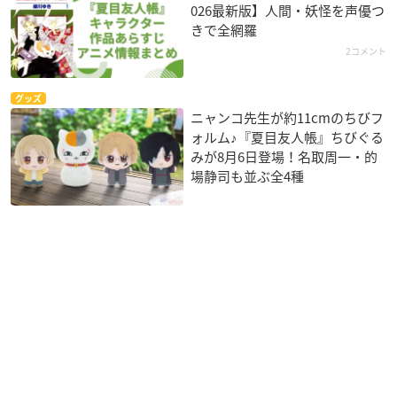
026最新版】人間・妖怪を声優つ
きで全網羅
2コメント
グッズ
ニャンコ先生が約11cmのちびフ
ォルム♪『夏目友人帳』ちびぐる
みが8月6日登場！名取周一・的
場静司も並ぶ全4種