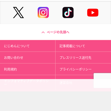
ページの先頭へ
にじめんについて
記事掲載について
お問い合わせ
プレスリリース送付先
利用規約
プライバシーポリシー
インフォマティブデータポリシ
運営会社
ー
kusuguru
media
アニメ情報［にじめん］
科学ニュース［ナゾロジー］