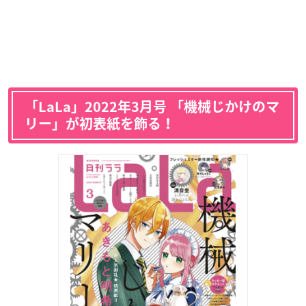
「LaLa」2022年3月号 「機械じかけのマ
リー」が初表紙を飾る！