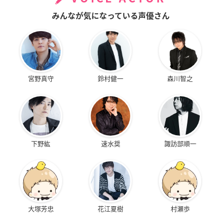
みんなが気になっている声優さん
宮野真守
鈴村健一
森川智之
下野紘
速水奨
諏訪部順一
大塚芳忠
花江夏樹
村瀬歩