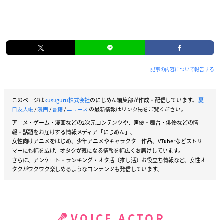
記事の内容について報告する
このページは
kusuguru株式会社
のにじめん編集部が作成・配信しています。
夏
目友人帳
/
漫画
/
書籍
/
ニュース
の最新情報はリンク先をご覧ください。
アニメ・ゲーム・漫画などの2次元コンテンツや、声優・舞台・俳優などの情
報・話題をお届けする情報メディア「にじめん」。
女性向けアニメをはじめ、少年アニメやキャラクター作品、VTuberなどストリー
マーにも幅を広げ、オタクが気になる情報を幅広くお届けしています。
さらに、アンケート・ランキング・オタ活（推し活）お役立ち情報など、女性オ
タクがワクワク楽しめるようなコンテンツも発信しています。
VOICE ACTOR