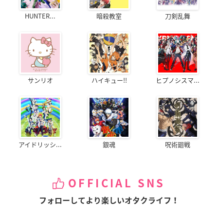
HUNTER...
暗殺教室
刀剣乱舞
サンリオ
ハイキュー!!
ヒプノシスマ...
アイドリッシ...
銀魂
呪術廻戦
OFFICIAL SNS
フォローしてより楽しいオタクライフ！