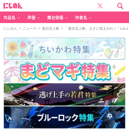
に
じ
め
ん
作品名
声優
舞台俳優
作者名
にじめん
>
ニュース
>
夏目友人帳
> 「夏目友人帳」まさに猫まみれ！「LaL