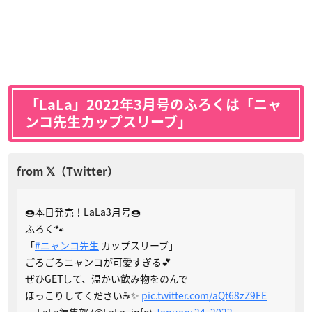
「LaLa」2022年3月号のふろくは「ニャ
ンコ先生カップスリーブ」
🍩本日発売！LaLa3月号🍩
ふろく🐾
「
#ニャンコ先生
カップスリーブ」
ごろごろニャンコが可愛すぎる💕
ぜひGETして、温かい飲み物をのんで
ほっこりしてください☕✨
pic.twitter.com/aQt68zZ9FE