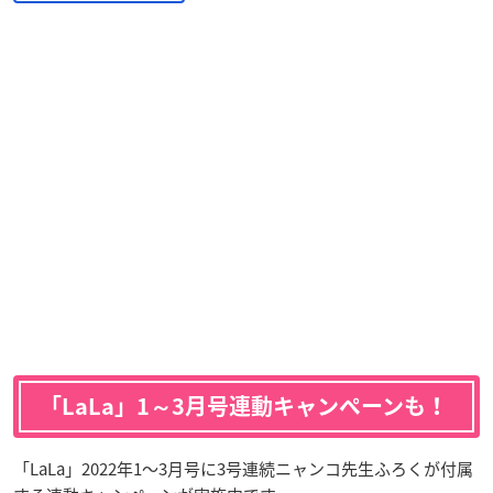
「LaLa」1～3月号連動キャンペーンも！
「LaLa」2022年1～3月号に3号連続ニャンコ先生ふろくが付属