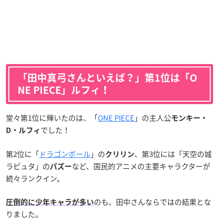
「田中真弓さんといえば？」第1位は「O
NE PIECE」ルフィ！
堂々第1位に輝いたのは、「
ONE PIECE
」の主人公
モンキー・
でした！
D・ルフィ
第2位に「
ドラゴンボール
」の
、第3位には「天空の城
クリリン
ラピュタ」の
など、国民的アニメの主要キャラクターが
パズー
続々ランクイン。
のも、田中さんならではの結果とな
圧倒的に少年キャラが多い
りました。