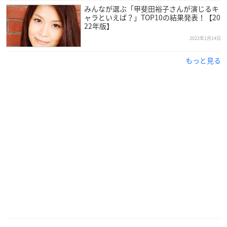
みんなが選ぶ「甲斐田裕子さんが演じるキ
田中さんは東京都出身で現在青二プロダクションに所属してお
ャラといえば？」TOP10の結果発表！【20
22年版】
り、今年で67歳を迎えます。
2022年1月14日
学生時代から演劇をしており、現在も舞台女優として活躍中。
もっと見る
声優としては1978年より活動をスタートさせ、国民的アニメ
「
ONE PIECE
」の主人公モンキー・D・ルフィの声を務めてい
ることでも知られています。
2011年に第5回声優アワードにて「高橋和枝賞」を、2013年に
は第7回声優アワードにて「キッズ・ファミリー賞」を受賞し
ました。