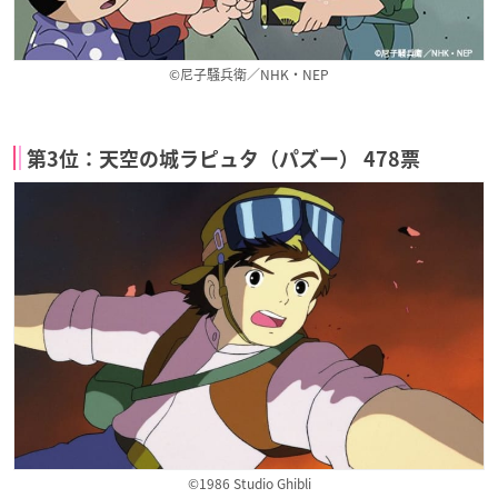
©尼子騒兵衛／NHK・NEP
第3位：天空の城ラピュタ（パズー） 478票
©1986 Studio Ghibli