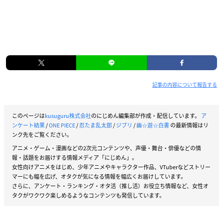
記事の内容について報告する
このページは
kusuguru株式会社
のにじめん編集部が作成・配信しています。
ア
ンケート結果
/
ONE PIECE
/
忍たま乱太郎
/
ジブリ
/
幽☆遊☆白書
の最新情報はリ
ンク先をご覧ください。
アニメ・ゲーム・漫画などの2次元コンテンツや、声優・舞台・俳優などの情
報・話題をお届けする情報メディア「にじめん」。
女性向けアニメをはじめ、少年アニメやキャラクター作品、VTuberなどストリー
マーにも幅を広げ、オタクが気になる情報を幅広くお届けしています。
さらに、アンケート・ランキング・オタ活（推し活）お役立ち情報など、女性オ
タクがワクワク楽しめるようなコンテンツも発信しています。