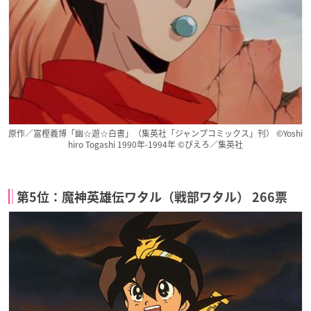
原作／冨樫義博「幽☆遊☆白書」（集英社「ジャンプコミックス」刊） ©Yoshi
hiro Togashi 1990年-1994年 ©ぴえろ／集英社
第5位：魔神英雄伝ワタル（戦部ワタル） 266票