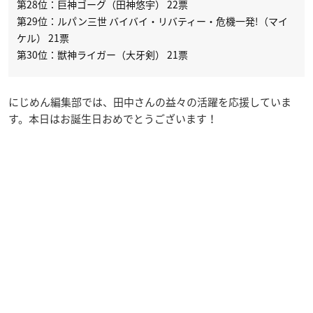
第28位：巨神ゴーグ（田神悠宇） 22票
第29位：ルパン三世 バイバイ・リバティー・危機一発!（マイ
ケル） 21票
第30位：獣神ライガー（大牙剣） 21票
にじめん編集部では、田中さんの益々の活躍を応援していま
す。本日はお誕生日おめでとうございます！