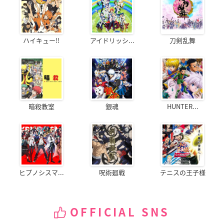
ハイキュー!!
アイドリッシ...
刀剣乱舞
暗殺教室
銀魂
HUNTER...
ヒプノシスマ...
呪術廻戦
テニスの王子様
OFFICIAL SNS