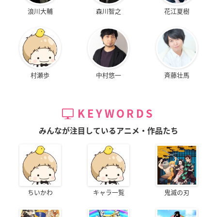
浪川大輔
森川智之
花江夏樹
村瀬歩
中村悠一
斉藤壮馬
KEYWORDS
みんなが注目しているアニメ・作品たち
ちいかわ
キャラ一覧
鬼滅の刃