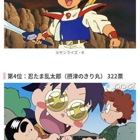
©サンライズ・R
第4位：忍たま乱太郎（摂津のきり丸） 322票