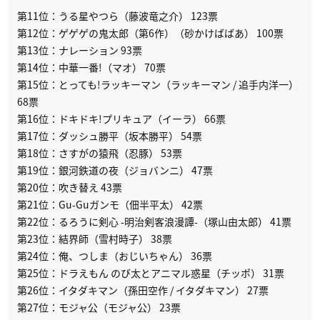
第11位：うる星やつら（藤波竜之介） 123票
第12位：ゲゲゲの鬼太郎（第6作）（砂かけばばあ） 100票
第13位：ナレーション 93票
第14位：中華一番!（マオ） 70票
第15位：とっても!ラッキーマン（ラッキーマン / 追手内洋一）
68票
第16位：ドキドキ!プリキュア（イーラ） 66票
第17位：ダッシュ勝平（坂本勝平） 54票
第18位：さすがの猿飛（忍豚） 53票
第19位：銀河鉄道の夜（ジョバンニ） 47票
第20位：吹き替え 43票
第21位：Gu-Guガンモ（佃半平太） 42票
第22位：るろうに剣心 -明治剣客浪漫譚-（塚山由太郎） 41票
第23位：結界師（雪村時子） 38票
第24位：俺、つしま（おじいちゃん） 36票
第25位：ドラえもん のび太とアニマル惑星（チッポ） 31票
第26位：イタダキマン（孫田空作 / イタダキマン） 27票
第27位：モジャ公（モジャ公） 23票