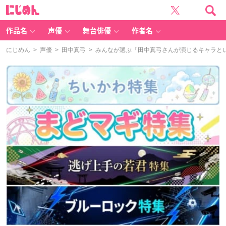
に
じ
め
ん
作品名
声優
舞台俳優
作者名
にじめん
>
声優
>
田中真弓
> みんなが選ぶ「田中真弓さんが演じるキャラといえ