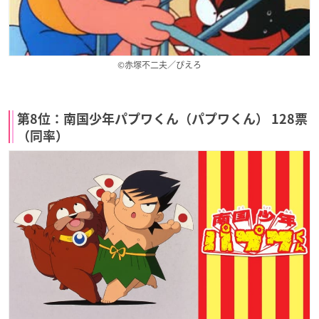
©赤塚不二夫／ぴえろ
第8位：南国少年パプワくん（パプワくん） 128票
（同率）