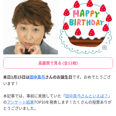
高画質で見る (全12枚)
です。おめでとうござ
本日1月15日は
田中真弓
さんのお誕生日
います！
本記事では、事前に実施していた「
田中真弓さんといえば？
」
の
アンケート結果
TOP10を発表します！たくさんの投票ありが
とうございました。