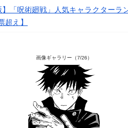
新版】「呪術廻戦」人気キャラクターラ
票超え】
画像ギャラリー（7/26）