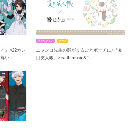
ファッション
グッズ
イ』×22カレ
ニャンコ先生の顔がまるごとポーチに♪『夏
い...
目友人帳』×earth music&#...