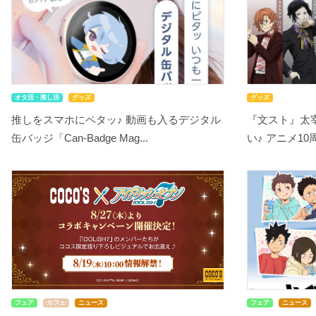
オタ活・推し活
グッズ
グッズ
推しをスマホにペタッ♪ 動画も入るデジタル
『文スト』太
缶バッジ「Can-Badge Mag...
い♪ アニメ10
フェア
カフェ
ニュース
フェア
ニュース