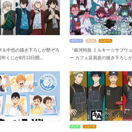
イベント
カフェ
ニュース
宰＆中也の描き下ろしが勢ぞろ
『銀河特急 ミルキー☆サブウェ
周年くじが8月13日開...
ー カフェ店員姿の描き下ろしが尊
フェア
ニュース