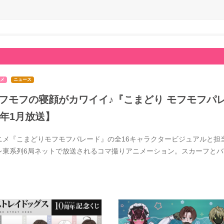
メ
ニュース
フモフの寝顔がカワイイ♪『こまどり モフモフパレ
7年1月放送】
ニメ『こまどりモフモフパレード』の全16キャラクタービジュアルと担当
レ東系列6局ネットで放送されるコマ撮りアニメーション。スカーフと