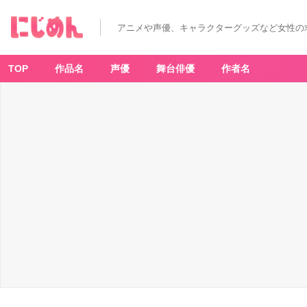
「呪
術
廻
アニメや声優、キャラクターグッズなど女性の
戦」
伏
黒
恵
-
TOP
作品名
声優
舞台俳優
作者名
ア
ニ
メ
情
報
サ
イ
ト
に
じ
め
ん