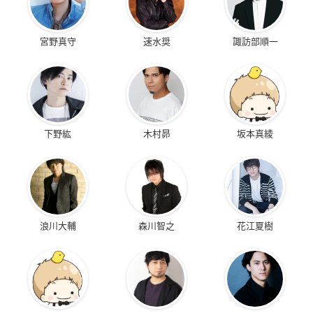
宮野真守
速水奨
諏訪部順一
下野紘
木村昴
坂本真綾
浪川大輔
森川智之
花江夏樹