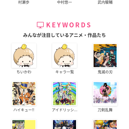
村瀬歩
中村悠一
武内駿輔
KEYWORDS
みんなが注目しているアニメ・作品たち
ちいかわ
キャラ一覧
鬼滅の刃
ハイキュー!!
アイドリッシ...
刀剣乱舞