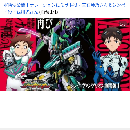
ペ
ボ映像公開！ナレーションにミサト役・三石琴乃さん＆シンペ
イ
役・
緑
イ役・緑川光さん
(画像 1/1)
川
光
さ
ん
1/1
_
1
番
目
の
画
像
-
ア
ニ
メ
情
報
サ
イ
ト
に
じ
め
ん