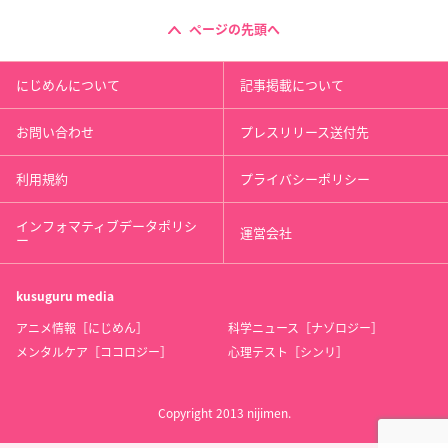
ページの先頭へ
にじめんについて
記事掲載について
お問い合わせ
プレスリリース送付先
利用規約
プライバシーポリシー
インフォマティブデータポリシ
運営会社
ー
kusuguru
media
アニメ情報［にじめん］
科学ニュース［ナゾロジー］
メンタルケア［ココロジー］
心理テスト［シンリ］
Copyright 2013 nijimen.