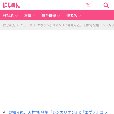
"見
に
知
じ
ら
め
ぬ、
ん
天
井"も
作品名
声優
舞台俳優
作者名
登
場
『シ
ン
にじめん
>
ニュース
>
エヴァンゲリオン
>
"見知らぬ、天井"も登場『シンカ
カ
リ
オ
ン』
x
『エ
ヴ
ァ』
コ
ラ
ボ
映
像
公
開！
ナ
レ
ー
シ
ョ
ン
に
ミ
サ
ト
役・
三
石
琴
乃
さ
ん
＆
シ
"見知らぬ、天井"も登場『シンカリオン』x『エヴァ』コラ
<
ン