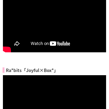
Ra*bits「Joyful×Box*」