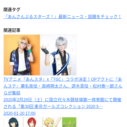
関連タグ
『あんさんぶるスターズ！』最新ニュース・話題をチェック！
関連記事
TVアニメ『あんスタ』x「TGC」コラボ決定！OPアクトに『あ
んステ』瀬名泉役・高崎翔太さん、遊木真役・松村泰一郎さん
らが集結
2020年2月29日（土）に国立代々木競技場第一体育館にて開催
される「第30回 東京ガールズコレクション 2020 S…
2020-01-20 17:00