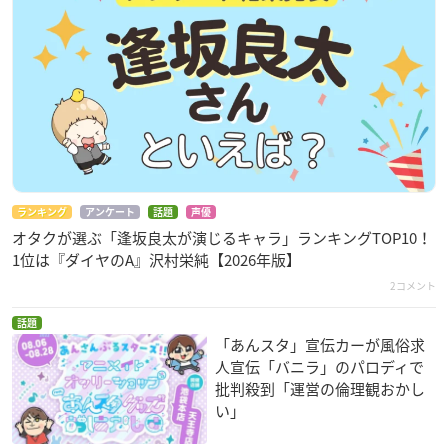
ランキング
アンケート
話題
声優
オタクが選ぶ「逢坂良太が演じるキャラ」ランキングTOP10！
1位は『ダイヤのA』沢村栄純【2026年版】
2コメント
話題
「あんスタ」宣伝カーが風俗求
人宣伝「バニラ」のパロディで
批判殺到「運営の倫理観おかし
い」