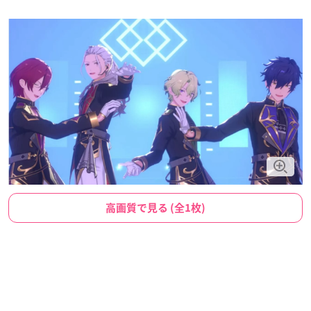
高画質で見る (全1枚)