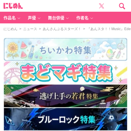
に
じ
め
ん
作品名
声優
舞台俳優
作者名
にじめん
>
ニュース
>
あんさんぶるスターズ！
> 『あんスタ！！Music』E