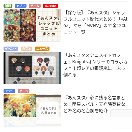
話題
アプリ
ゲーム
YouTube
【保存版】『あんスタ』シャッ
フルユニット歴代まとめ！「√At
oZ」から「M∀N∀」まで全12ユ
ニット一覧
イベント
カフェ
ニュース
「あんスタ×アニメイトカフ
ェ」Knightsオンリーのコラボカ
フェ！超レアの眼鏡嵐に「ぶっ
倒れる」
アプリ
ゲーム
『あんスタ』心に残る名言まと
め！明星スバル・天祥院英智な
ど25名の名台詞を紹介