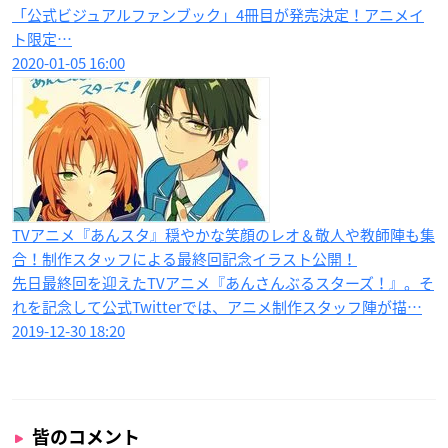
「公式ビジュアルファンブック」4冊目が発売決定！アニメイ
ト限定…
2020-01-05 16:00
TVアニメ『あんスタ』穏やかな笑顔のレオ＆敬人や教師陣も集
合！制作スタッフによる最終回記念イラスト公開！
先日最終回を迎えたTVアニメ『あんさんぶるスターズ！』。そ
れを記念して公式Twitterでは、アニメ制作スタッフ陣が描…
2019-12-30 18:20
皆のコメント