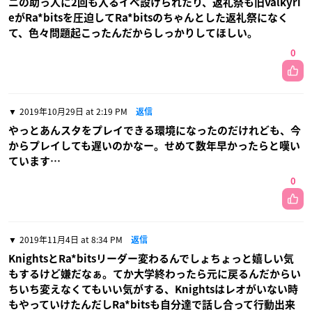
ニの助っ人に2回も入るイベ設けられたり、返礼祭も旧Valkyri
eがRa*bitsを圧迫してRa*bitsのちゃんとした返礼祭になく
て、色々問題起こったんだからしっかりしてほしい。
0
2019年10月29日 at 2:19 PM
返信
やっとあんスタをプレイできる環境になったのだけれども、今
からプレイしても遅いのかなー。せめて数年早かったらと嘆い
ています…
0
2019年11月4日 at 8:34 PM
返信
KnightsとRa*bitsリーダー変わるんでしょちょっと嬉しい気
もするけど嫌だなぁ。てか大学終わったら元に戻るんだからい
ちいち変えなくてもいい気がする、Knightsはレオがいない時
もやっていけたんだしRa*bitsも自分達で話し合って行動出来