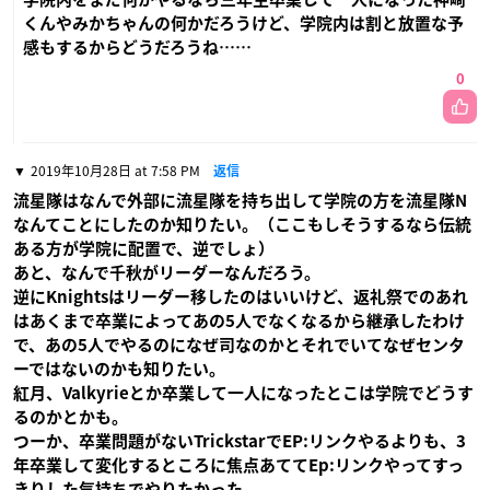
くんやみかちゃんの何かだろうけど、学院内は割と放置な予
感もするからどうだろうね……
0
2019年10月28日 at 7:58 PM
返信
流星隊はなんで外部に流星隊を持ち出して学院の方を流星隊N
なんてことにしたのか知りたい。（ここもしそうするなら伝統
ある方が学院に配置で、逆でしょ）
あと、なんで千秋がリーダーなんだろう。
逆にKnightsはリーダー移したのはいいけど、返礼祭でのあれ
はあくまで卒業によってあの5人でなくなるから継承したわけ
で、あの5人でやるのになぜ司なのかとそれでいてなぜセンタ
ーではないのかも知りたい。
紅月、Valkyrieとか卒業して一人になったとこは学院でどうす
るのかとかも。
つーか、卒業問題がないTrickstarでEP:リンクやるよりも、3
年卒業して変化するところに焦点あててEp:リンクやってすっ
きりした気持ちでやりたかった。