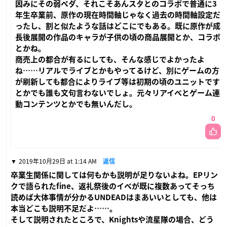
因みにその弱ペダ、それこそあんスタとのコラボで普通に3
年生卒業前、原作の現在時間軸じゃなく過去の時間軸設定だ
ったし、割と似たような話はどこにでもある。既に原作が成
長後展開の作品のキャラが子供の頃の商品展開とか、コラボ
とかね。
商売上の都合が有るにしても、そんな感じでよかったよ
ね……リアルでライブとかもやってるけど、別にゲームの方
が刷新しても都合によりライブ等は初期の頃のユニットです
とかでも誰も文句言わないでしょ。元々リアイベとゲーム連
動コンテンツとかでも無いんだし。
0
2019年10月29日 at 1:14 AM
返信
卒業生関係に関しては何もかも説明が足りないよね。EPリン
クで語られたfine、返礼祭後のイベが既に複数あってそっち
読めば大体事情が分かるUNDEADはまあいいとしても、他は
本当どこも説明不足だよ……。
そして説明されたところで、Knightsや流星隊の場合、どう