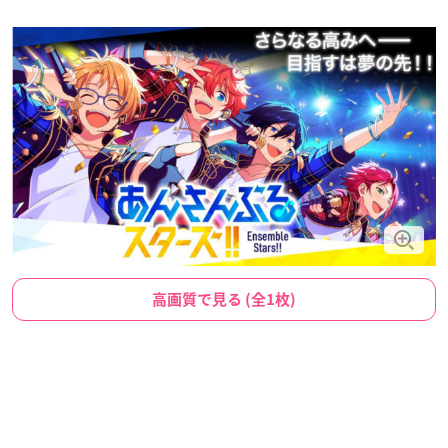
高画質で見る (全1枚)