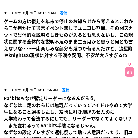
2019年10月29日 at 1:24 AM
返信
ゲームの方は復刻を年末で停止のお知らせから考えるとこれか
ら二か月かけて通常イベント無しでユニコレ期間。その間スカ
ウトで具体的な説明らしきものが入るとも思えないし、この現
状に関する全体的な説明不足のまま二ヵ月かと思うと何とも言
えないな……一応楽しみな部分も幾つか有るんだけど、流星隊
やknightsの現状に対する不満や疑問、不安が大きすぎるわ
0
2019年10月29日 at 11:56 AM
返信
Ra*bitsもなぜ暫定リーダーになるんだろう。
なずなは二足のわらじは無理だっていってアイドルやめて大学
生になること選択したし、友也に引き継ぎみせたのに。
大学終わって合流するにしても、リーダーでなくてよくない？
また変わるってRa*bits半端になるじゃん。
なずなの設定ブレすぎて返礼祭まで助っ人意識だったり、旧ユ