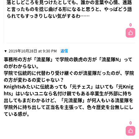
落としどころを見つけたとしても、誰かの言葉や心情、進路
と言ったものを捻じ曲げる形になると思うと、やっぱどう語
られてもすっきりしない気がするわ……
0
2019年10月28日 at 9:30 PM
返信
事務所の方が「流星隊」で学院の鉄虎の方が「流星隊N」って
のがわからない。
学院で伝統的に代替わり受け継ぐのが流星隊だったのが、学院
の方が変わるの変じゃない？
Knightsみたいに伝統あっても「元チェス」はいても「元Knig
hts」はいないユニなら名付け親でもある卒業生が外部に持ち
出してもまだわかるけど、「元流星隊」が何人もいる流星隊を
学院外に持ち出して正当名を主張って、色々歴史を台無しにし
ている感が。
0