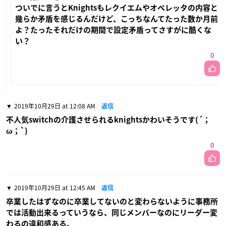
ついでに言うとKnightsもレクイエムやオペレッタの内容と
幾らか矛盾を感じるんだけど、こっちなんてたった数か月前
よ？たったそれだけの期間で設定矛盾ってさすがに酷くな
い？
0
2019年10月29日 at 12:08 AM
返信
不人気switchの介護させられるknightsかわいそうです(´；
ω；`)
0
2019年10月29日 at 12:45 AM
返信
卒業したはずなのに卒業してないのと変わらないように事務所
では活動出来るっていうなら、同じメンバーなのにリーダー変
わるの違和感ある。