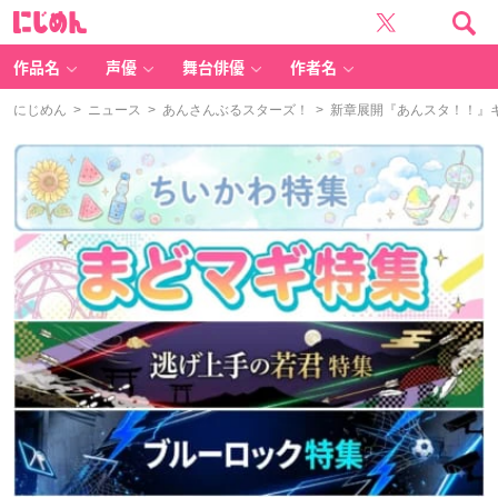
に
じ
め
ん
作品名
声優
舞台俳優
作者名
にじめん
>
ニュース
>
あんさんぶるスターズ！
> 新章展開『あんスタ！！』