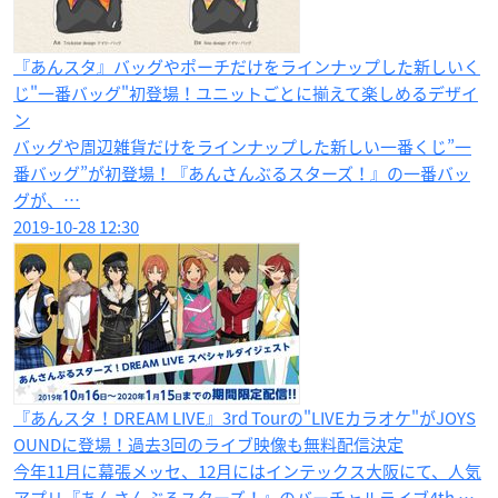
『あんスタ』バッグやポーチだけをラインナップした新しいく
じ"一番バッグ"初登場！ユニットごとに揃えて楽しめるデザイ
ン
バッグや周辺雑貨だけをラインナップした新しい一番くじ”一
番バッグ”が初登場！『あんさんぶるスターズ！』の一番バッ
グが、…
2019-10-28 12:30
『あんスタ！DREAM LIVE』3rd Tourの"LIVEカラオケ"がJOYS
OUNDに登場！過去3回のライブ映像も無料配信決定
今年11月に幕張メッセ、12月にはインテックス大阪にて、人気