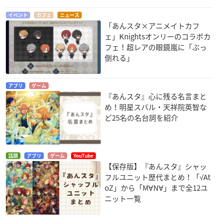
イベント
カフェ
ニュース
「あんスタ×アニメイトカフ
ェ」Knightsオンリーのコラボカ
フェ！超レアの眼鏡嵐に「ぶっ
倒れる」
アプリ
ゲーム
『あんスタ』心に残る名言まと
め！明星スバル・天祥院英智な
ど25名の名台詞を紹介
話題
アプリ
ゲーム
YouTube
【保存版】『あんスタ』シャッ
フルユニット歴代まとめ！「√At
oZ」から「M∀N∀」まで全12ユ
ニット一覧