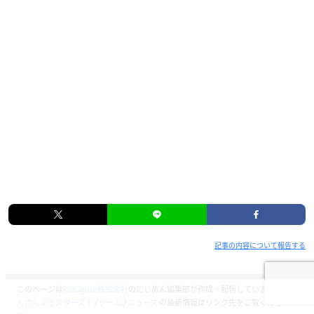
記事の内容について報告する
このページは
kusuguru株式会社
のにじめん編集部が作成・配信しています。
あ
んさんぶるスターズ！
/
ゲーム
/
ニュース
の最新情報はリンク先をご覧くださ