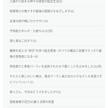
八歳から始まる神々の使徒の転生生活(5)
暗黒騎士の俺ですが最強の聖騎士をめざします(6)
友達の妹が俺にだけウザい(4)
予知能力まんが・九能ちよ(3)(完)
酒と鬼は二合まで(2)
魔物を従える“帝印”を持つ転生賢者 ~かつての魔法と従魔でひっそり最
強の冒険者になる~(4)
卑怯者だと勇者パーティを追放されたので働くことを止めました(3)(完)
やたらと察しのいい俺は、毒舌クーデレ美少女の小さなデレも見逃さず
にぐいぐいいく(1)
亜人さん、今日はどうされましたか?(1)
霊能者緒方克巳SC編 3 沈黙の死霊