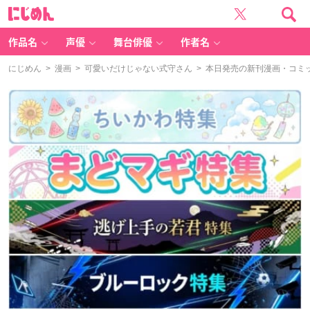
に
じ
め
ん
作品名
声優
舞台俳優
作者名
にじめん
>
漫画
>
可愛いだけじゃない式守さん
> 本日発売の新刊漫画・コミッ