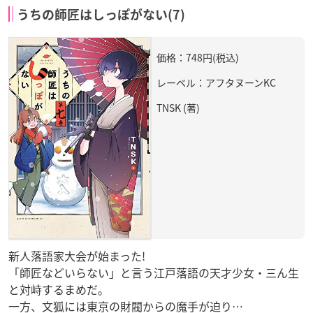
うちの師匠はしっぽがない(7)
価格：748円(税込)
レーベル：アフタヌーンKC
TNSK (著)
新人落語家大会が始まった!
「師匠などいらない」と言う江戸落語の天才少女・三ん生
と対峙するまめだ。
一方、文狐には東京の財閥からの魔手が迫り…