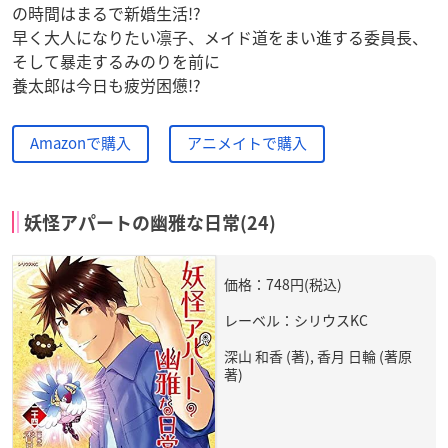
の時間はまるで新婚生活!?
早く大人になりたい凛子、メイド道をまい進する委員長、
そして暴走するみのりを前に
養太郎は今日も疲労困憊!?
Amazonで購入
アニメイトで購入
妖怪アパートの幽雅な日常(24)
価格：748円(税込)
レーベル：シリウスKC
深山 和香 (著), 香月 日輪 (著原
著)