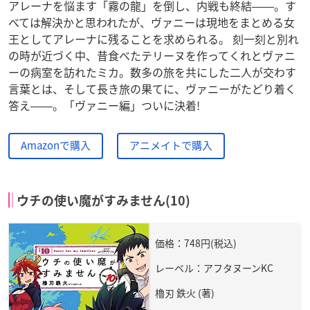
アレーナを悩ます「霧の龍」を倒し、内戦も終結――。す
べては解決かと思われたが、ヴァニーは現地をまとめる女
王としてアレーナに残ることを求められる。 刻一刻と別れ
の時が近づく中、昔食べたテリーヌを作ってくれとヴァニ
ーの病室を訪れたミカ。数多の旅を共にした二人が交わす
言葉とは、そして長き旅の果てに、ヴァニーがたどり着く
答え――。「ヴァニー編」ついに決着!
Amazonで購入
アニメイトで購入
ウチの使い魔がすみません(10)
価格：748円(税込)
レーベル：アフタヌーンKC
櫓刃 鉄火 (著)