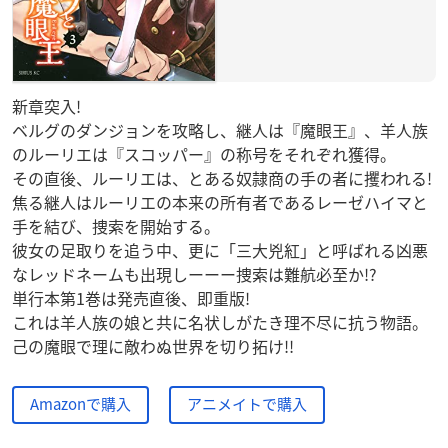
新章突入!
ベルグのダンジョンを攻略し、継人は『魔眼王』、羊人族
のルーリエは『スコッパー』の称号をそれぞれ獲得。
その直後、ルーリエは、とある奴隷商の手の者に攫われる!
焦る継人はルーリエの本来の所有者であるレーゼハイマと
手を結び、捜索を開始する。
彼女の足取りを追う中、更に「三大兇紅」と呼ばれる凶悪
なレッドネームも出現しーーー捜索は難航必至か!?
単行本第1巻は発売直後、即重版!
これは羊人族の娘と共に名状しがたき理不尽に抗う物語。
己の魔眼で理に敵わぬ世界を切り拓け!!
Amazonで購入
アニメイトで購入