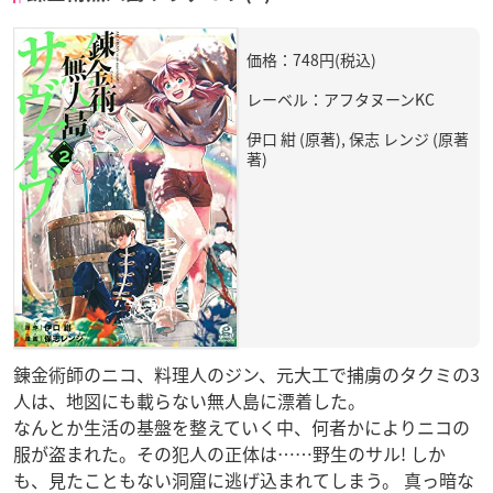
価格：748円(税込)
レーベル：アフタヌーンKC
伊口 紺 (原著), 保志 レンジ (原著
著)
錬金術師のニコ、料理人のジン、元大工で捕虜のタクミの3
人は、地図にも載らない無人島に漂着した。
なんとか生活の基盤を整えていく中、何者かによりニコの
服が盗まれた。その犯人の正体は……野生のサル! しか
も、見たこともない洞窟に逃げ込まれてしまう。 真っ暗な