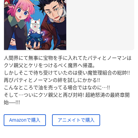
人間界にて無事に宝物を手に入れてたパティとノーマンは
クソ親父とケリをつけるべく魔界へ帰還。
しかしそこで待ち受けていたのは使い魔管理組合の総帥!!
再びパティとノーマンの絆を試しにかかる!!
こんなところで油を売ってる場合ではなのに…!!
そして…ついにクソ親父と再び対峙! 超絶怒涛の最終章開
始──!!!
Amazonで購入
アニメイトで購入