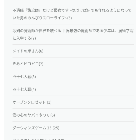
不遇職『鍛冶師』だけど最強です ~気づけば何でも作れるようになって
いた男ののんびりスローライフ~(5)
冰剣の魔術師が世界を統べる 世界最強の魔術師である少年は、魔術学院
に入学する(7)
メイドの岸さん(6)
きみとピコピコ(2)
四十七大戦(3)
四十七大戦(4)
オープンクロゼット (1)
僕の心のヤバイやつ 6 (6)
ダーウィンズゲーム 25 (25)