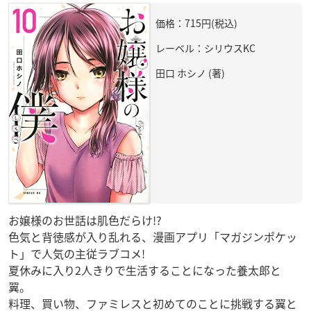
価格：715円(税込)
レーベル：シリウスKC
田口 ホシノ (著)
お嬢様のお世話は肌色だらけ!?
色気と背徳感が入り乱れる、漫画アプリ「マガジンポケッ
ト」で人気の主従ラブコメ!
夏休みに入り2人きりで生活することになった養太郎と
翼。
料理、買い物、ファミレスと初めてのことに挑戦する翼と