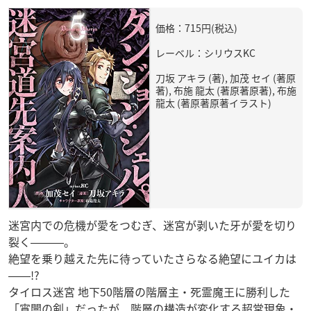
価格：715円(税込)
レーベル：シリウスKC
刀坂 アキラ (著), 加茂 セイ (著原
著), 布施 龍太 (著原著原著), 布施
龍太 (著原著原著イラスト)
迷宮内での危機が愛をつむぎ、迷宮が剥いた牙が愛を切り
裂く―――。
絶望を乗り越えた先に待っていたさらなる絶望にユイカは
――!?
タイロス迷宮 地下50階層の階層主・死霊魔王に勝利した
「宵闇の剣」だったが、階層の構造が変化する超常現象・