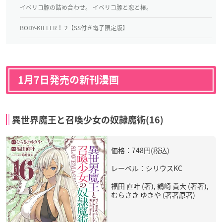
イベリコ豚の詰め合わせ。 イベリコ豚と恋と椿。
BODY-KILLER！ 2【SS付き電子限定版】
1月7日発売の新刊漫画
異世界魔王と召喚少女の奴隷魔術(16)
価格：748円(税込)
レーベル：シリウスKC
福田 直叶 (著), 鶴崎 貴大 (著著),
むらさき ゆきや (著著原著)