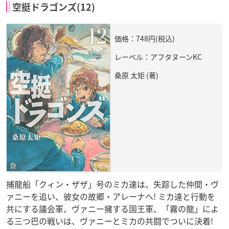
空挺ドラゴンズ(12)
価格：748円(税込)
レーベル：アフタヌーンKC
桑原 太矩 (著)
捕龍船「クィン・ザザ」号のミカ達は、失踪した仲間・ヴ
ァニーを追い、彼女の故郷・アレーナへ! ミカ達と行動を
共にする議会軍、ヴァニー擁する国王軍、「霧の龍」によ
る三つ巴の戦いは、ヴァニーとミカの共闘でついに決着!