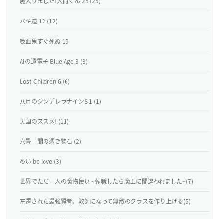
魔入りました!入間くん 25 (25)
バキ道 12 (12)
吸血鬼すぐ死ぬ 19
AIの遺電子 Blue Age 3 (3)
Lost Children 6 (6)
八月のシンデレラナインS 1 (1)
天国のススメ! (11)
六畳一間の憑き物石 (2)
めい be love (3)
世界でただ一人の魔物使い ~転職したら魔王に間違われました~(7)
左遷された最強賢者、教師になって無敵のクラスを作り上げる(5)