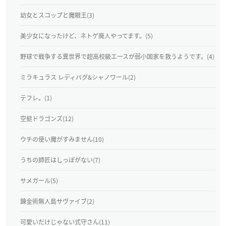
幼女とスコップと魔眼王(3)
美少女になったけど、ネトゲ廃人やってます。(5)
野球で戦争する異世界で超高校級エースが弱小国家を救うようです。(4)
ミラキュラス レディバグ&シャノワール(2)
テフレ。(1)
空挺ドラゴンズ(12)
ウチの使い魔がすみません(10)
うちの師匠はしっぽがない(7)
サメガール(5)
錬金術無人島サヴァイブ(2)
可愛いだけじゃない式守さん(11)