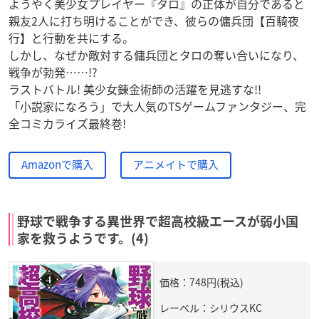
ようやく美少女プレイヤー『タロ』の正体が自分であると
親友2人に打ち明けることができ、彼らの傭兵団【百騎夜
行】と行動を共にする。
しかし、なぜか敵対する傭兵団とタロの奪い合いになり、
戦争が勃発……!?
ラストバトル! 美少女錬金術師の活躍を見逃すな!!
「小説家になろう」で大人気のTSゲームファンタジー、完
全コミカライズ最終巻!
Amazonで購入
アニメイトで購入
野球で戦争する異世界で超高校級エースが弱小国
家を救うようです。(4)
価格：748円(税込)
レーベル：シリウスKC