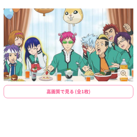
高画質で見る (全1枚)