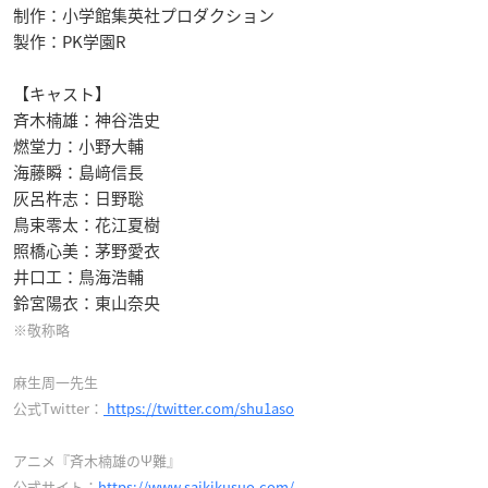
制作：小学館集英社プロダクション
製作：PK学園R
【キャスト】
斉木楠雄：神谷浩史
燃堂力：小野大輔
海藤瞬：島﨑信長
灰呂杵志：日野聡
鳥束零太：花江夏樹
照橋心美：茅野愛衣
井口工：鳥海浩輔
鈴宮陽衣：東山奈央
※敬称略
麻生周一先生
公式Twitter：
https://twitter.com/shu1aso
アニメ『斉木楠雄のΨ難』
公式サイト：
https://www.saikikusuo.com/