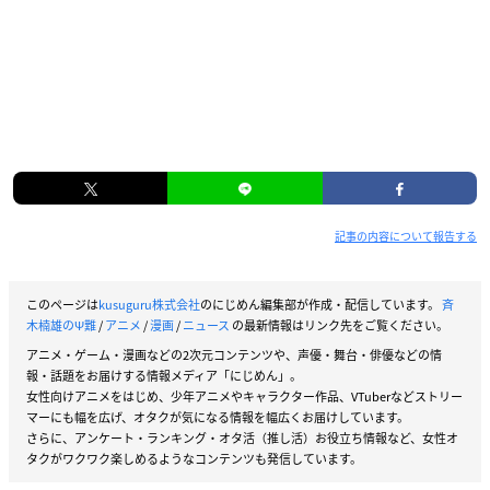
記事の内容について報告する
このページは
kusuguru株式会社
のにじめん編集部が作成・配信しています。
斉
木楠雄のΨ難
/
アニメ
/
漫画
/
ニュース
の最新情報はリンク先をご覧ください。
アニメ・ゲーム・漫画などの2次元コンテンツや、声優・舞台・俳優などの情
報・話題をお届けする情報メディア「にじめん」。
女性向けアニメをはじめ、少年アニメやキャラクター作品、VTuberなどストリー
マーにも幅を広げ、オタクが気になる情報を幅広くお届けしています。
さらに、アンケート・ランキング・オタ活（推し活）お役立ち情報など、女性オ
タクがワクワク楽しめるようなコンテンツも発信しています。