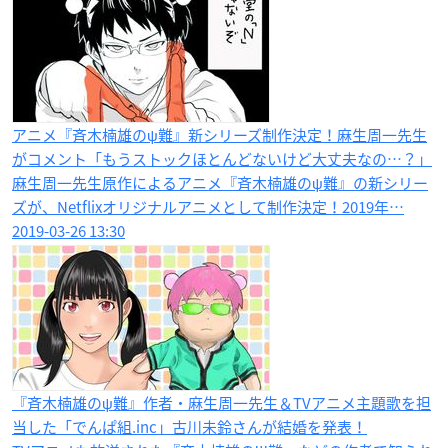
アニメ『斉木楠雄のψ難』新シリーズ制作決定！麻生周一先生
がコメント「もうストックほとんどないけど大丈夫なの…？」
麻生周一先生原作によるアニメ『斉木楠雄のψ難』の新シリー
ズが、Netflixオリジナルアニメとして制作決定！2019年…
2019-03-26 13:30
『斉木楠雄のψ難』作者・麻生周一先生＆TVアニメ主題歌を担
当した「でんぱ組.inc」古川未鈴さんが結婚を発表！