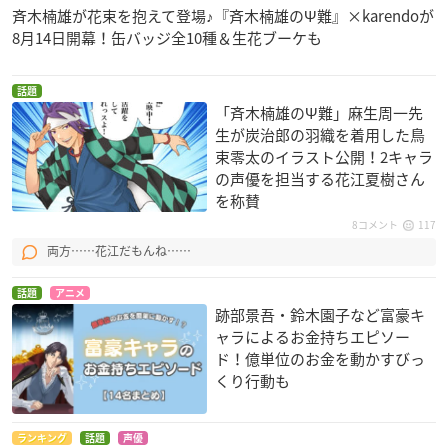
斉木楠雄が花束を抱えて登場♪『斉木楠雄のΨ難』×karendoが
8月14日開幕！缶バッジ全10種＆生花ブーケも
話題
「斉木楠雄のΨ難」麻生周一先
生が炭治郎の羽織を着用した鳥
束零太のイラスト公開！2キャラ
の声優を担当する花江夏樹さん
を称賛
8コメント
117
両方……花江だもんね……
話題
アニメ
跡部景吾・鈴木園子など富豪キ
ャラによるお金持ちエピソー
ド！億単位のお金を動かすびっ
くり行動も
ランキング
話題
声優