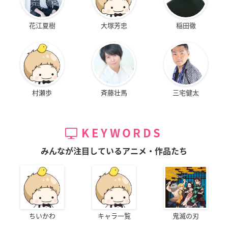
花江夏樹
大塚芳忠
稲田徹
村瀬歩
斉藤壮馬
三宅健太
KEYWORDS
みんなが注目しているアニメ・作品たち
ちいかわ
キャラ一覧
鬼滅の刃