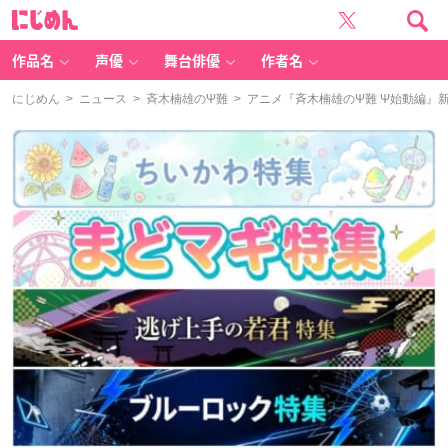
に
じ
め
ん
作品名
声優
舞台俳優
作者名
にじめん
>
ニュース
>
斉木楠雄のΨ難
> アニメ『斉木楠雄のΨ難 Ψ始動編』