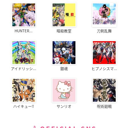
HUNTER...
暗殺教室
刀剣乱舞
アイドリッシ...
銀魂
ヒプノシスマ...
ハイキュー!!
サンリオ
呪術廻戦