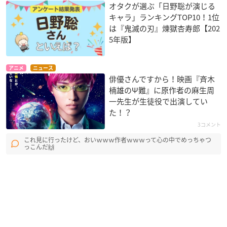
オタクが選ぶ「日野聡が演じる
キャラ」ランキングTOP10！1位
は『鬼滅の刃』煉󠄁獄杏寿郎【202
5年版】
アニメ
ニュース
俳優さんですから！映画『斉木
楠雄のΨ難』に原作者の麻生周
一先生が生徒役で出演してい
た！？
3コメント
これ見に行ったけど、おいｗｗｗ作者ｗｗｗって心の中でめっちゃつ
っこんだ🙌