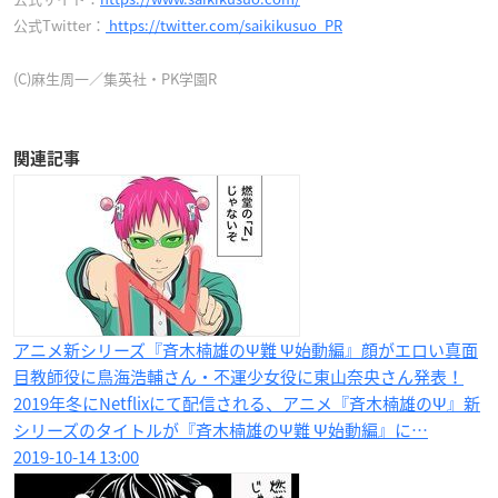
公式Twitter：
https://twitter.com/saikikusuo_PR
(C)麻生周一／集英社・PK学園R
関連記事
アニメ新シリーズ『斉木楠雄のΨ難 Ψ始動編』顔がエロい真面
目教師役に鳥海浩輔さん・不運少女役に東山奈央さん発表！
2019年冬にNetflixにて配信される、アニメ『斉木楠雄のΨ』新
シリーズのタイトルが『斉木楠雄のΨ難 Ψ始動編』に…
2019-10-14 13:00