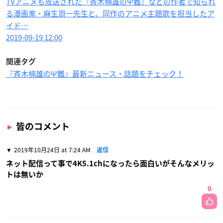
TVアニメも放送された『斉木楠雄のΨ難』などの作者で知られ
る漫画家・麻生周一先生と、同作のアニメ主題歌を担当したア
イド…
2019-09-19 12:00
関連タグ
『斉木楠雄のΨ難』最新ニュース・話題をチェック！
皆のコメント
2019年10月24日 at 7:24 AM
返信
ネット配信って事で4K5.1chになったら面白いがそんなメリッ
トは無いか
0