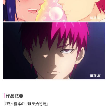
作品概要
『斉木楠雄のΨ難 Ψ始動編』