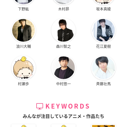
下野紘
木村昴
坂本真綾
浪川大輔
森川智之
花江夏樹
村瀬歩
中村悠一
斉藤壮馬
KEYWORDS
みんなが注目しているアニメ・作品たち