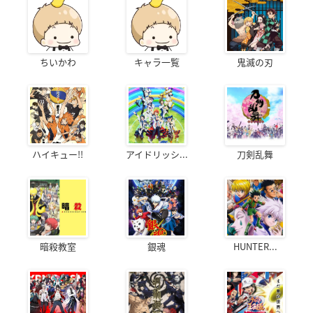
ちいかわ
キャラ一覧
鬼滅の刃
ハイキュー!!
アイドリッシ...
刀剣乱舞
暗殺教室
銀魂
HUNTER...