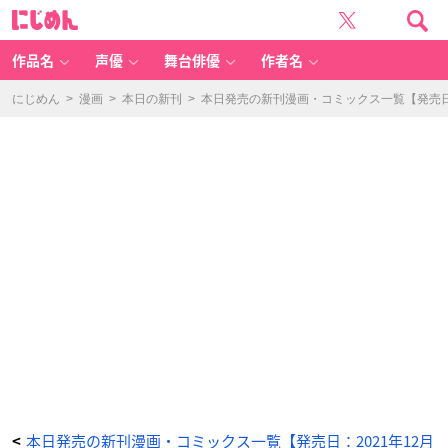
よ
に
く
じ
あ
め
る
ん
フ
ァ
作品名
声優
舞台俳優
作者名
ン
タ
ジ
ー
にじめん
>
漫画
>
本日の新刊
>
本日発売の新刊漫画・コミックス一覧【発売日：
小
説
で
崖
っ
ぷ
ち
妃
と
し
て
生
き
残
る
2
-
ア
ニ
メ
情
報
サ
イ
ト
に
じ
め
ん
本日発売の新刊漫画・コミックス一覧【発売日：2021年12月
<