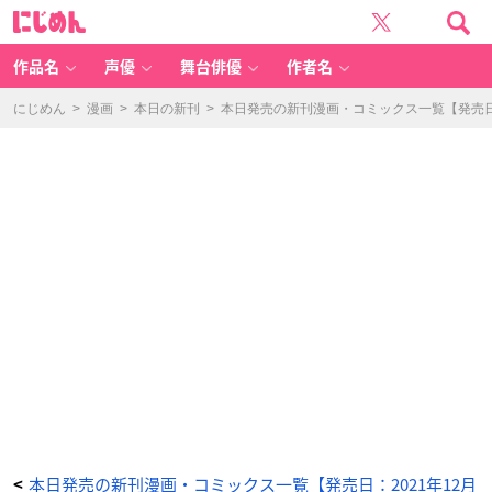
恋
に
す
じ
る
め
シ
ん
ロ
ク
作品名
声優
舞台俳優
作者名
マ
5
-
ア
にじめん
>
漫画
>
本日の新刊
>
本日発売の新刊漫画・コミックス一覧【発売日：
ニ
メ
情
報
サ
イ
ト
に
じ
め
ん
本日発売の新刊漫画・コミックス一覧【発売日：2021年12月
<