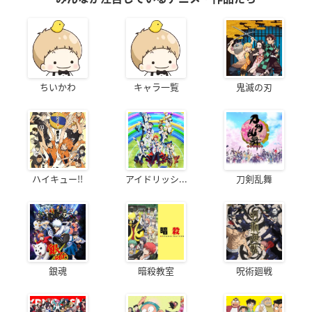
ちいかわ
キャラ一覧
鬼滅の刃
ハイキュー!!
アイドリッシ...
刀剣乱舞
銀魂
暗殺教室
呪術廻戦