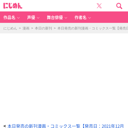
く
に
の
じ
い
め
ち
ん
は
ず
作品名
声優
舞台俳優
作者名
か
し
い
1
にじめん
>
漫画
>
本日の新刊
>
本日発売の新刊漫画・コミックス一覧【発売日：
-
ア
ニ
メ
情
報
サ
イ
ト
に
じ
め
ん
本日発売の新刊漫画・コミックス一覧【発売日：2021年12月
<