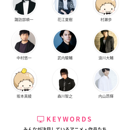
諏訪部順一
花江夏樹
村瀬歩
中村悠一
武内駿輔
浪川大輔
坂本真綾
森川智之
内山昂輝
KEYWORDS
みんなが注目しているアニメ・作品たち