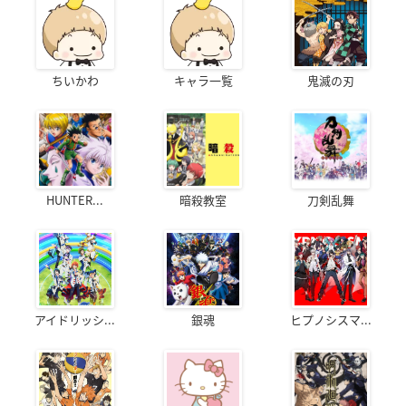
ちいかわ
キャラ一覧
鬼滅の刃
HUNTER...
暗殺教室
刀剣乱舞
アイドリッシ...
銀魂
ヒプノシスマ...