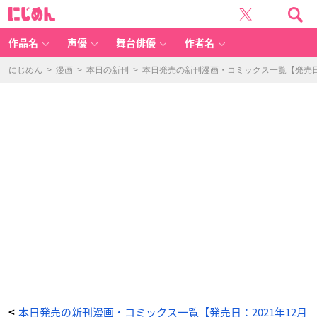
恥
に
ず
じ
か
め
し
ん
が
り
作品名
声優
舞台俳優
作者名
屋
の
妻
と
にじめん
>
漫画
>
本日の新刊
>
本日発売の新刊漫画・コミックス一覧【発売日：
新
婚
生
活
は
じ
め
ま
し
た
1
-
ア
ニ
メ
情
報
サ
イ
ト
に
じ
め
ん
本日発売の新刊漫画・コミックス一覧【発売日：2021年12月
<