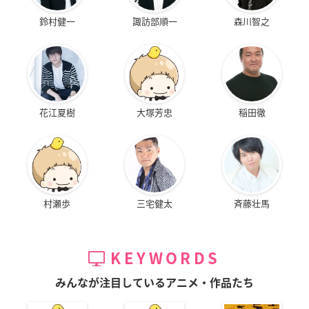
鈴村健一
諏訪部順一
森川智之
花江夏樹
大塚芳忠
稲田徹
村瀬歩
三宅健太
斉藤壮馬
KEYWORDS
みんなが注目しているアニメ・作品たち