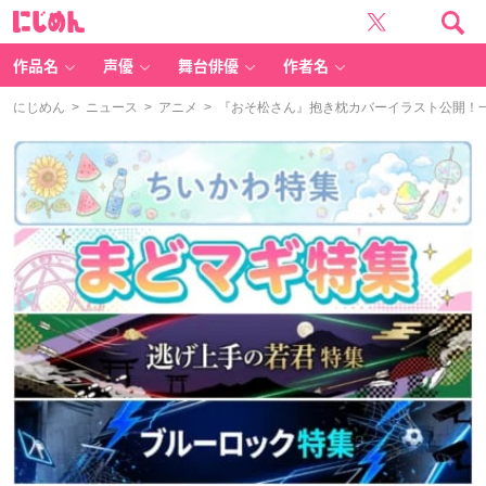
に
じ
め
ん
作品名
声優
舞台俳優
作者名
にじめん
>
ニュース
>
アニメ
> 『おそ松さん』抱き枕カバーイラスト公開！