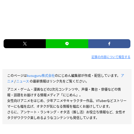
記事の内容について報告する
このページは
kusuguru株式会社
のにじめん編集部が作成・配信しています。
ア
ニメ
/
ニュース
の最新情報はリンク先をご覧ください。
アニメ・ゲーム・漫画などの2次元コンテンツや、声優・舞台・俳優などの情
報・話題をお届けする情報メディア「にじめん」。
女性向けアニメをはじめ、少年アニメやキャラクター作品、VTuberなどストリー
マーにも幅を広げ、オタクが気になる情報を幅広くお届けしています。
さらに、アンケート・ランキング・オタ活（推し活）お役立ち情報など、女性オ
タクがワクワク楽しめるようなコンテンツも発信しています。