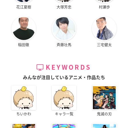
花江夏樹
大塚芳忠
村瀬歩
稲田徹
斉藤壮馬
三宅健太
KEYWORDS
みんなが注目しているアニメ・作品たち
ちいかわ
キャラ一覧
鬼滅の刃