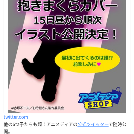
twitter.com
他の6つ子たちも超！アニメディアの
公式ツイッター
で随時公
開。