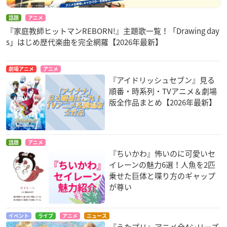
話題
アニメ
『家庭教師ヒットマンREBORN!』主題歌一覧！「Drawing day
s」はじめ歴代楽曲を完全網羅【2026年最新】
劇場アニメ
アニメ
『アイドリッシュセブン』見る
順番・時系列・TVアニメ＆劇場
版全作品まとめ【2026年最新】
話題
アニメ
『ちいかわ』怖いのに可愛いセ
イレーンの魅力6選！人魚を2匹
乗せた巨体と喋り方のギャップ
が尊い
イベント
ライブ
アニメ
ニュース
『うたプリ』アニメ全4シリーズ