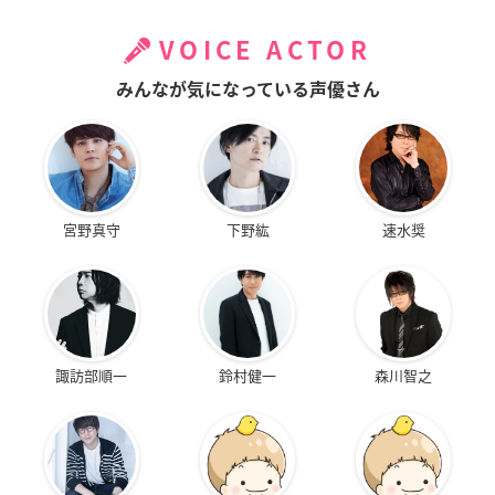
VOICE ACTOR
みんなが気になっている声優さん
宮野真守
下野紘
速水奨
諏訪部順一
鈴村健一
森川智之