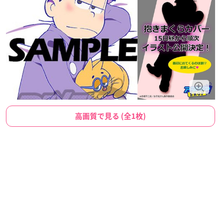
高画質で見る (全1枚)