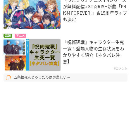
が無料配信♪ ST☆RISH新曲「PR
ISM FOREVER!」＆15周年ライブ
も決定
話題
アニメ
『呪術廻戦』キャラクター生死
一覧！登場人物の生存状況をわ
かりやすく紹介【ネタバレ注
意】
6コメント
五条悟死んじゃったのは😞悲しい⋯