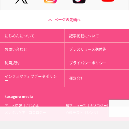
ページの先頭へ
にじめんについて
記事掲載について
お問い合わせ
プレスリリース送付先
利用規約
プライバシーポリシー
インフォマティブデータポリシ
運営会社
ー
kusuguru
media
アニメ情報［にじめん］
科学ニュース［ナゾロジー］
メンタルケア［ココロジー］
心理テスト［シンリ］