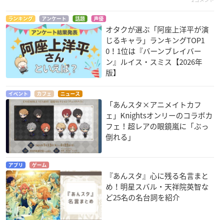
ランキング
アンケート
話題
声優
オタクが選ぶ「阿座上洋平が演
じるキャラ」ランキングTOP1
0！1位は『バーンブレイバー
ン』ルイス・スミス【2026年
版】
イベント
カフェ
ニュース
「あんスタ×アニメイトカフ
ェ」Knightsオンリーのコラボカ
フェ！超レアの眼鏡嵐に「ぶっ
倒れる」
アプリ
ゲーム
『あんスタ』心に残る名言まと
め！明星スバル・天祥院英智な
ど25名の名台詞を紹介