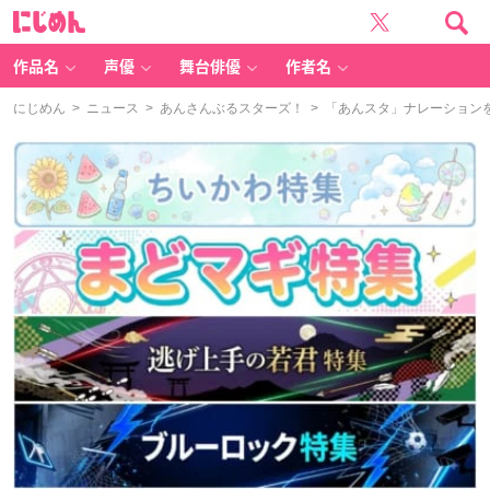
に
じ
め
ん
作品名
声優
舞台俳優
作者名
にじめん
>
ニュース
>
あんさんぶるスターズ！
> 「あんスタ」ナレーション