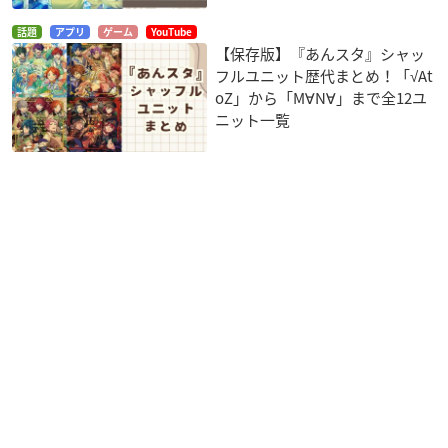
話題
アプリ
ゲーム
YouTube
【保存版】『あんスタ』シャッ
フルユニット歴代まとめ！「√At
oZ」から「M∀N∀」まで全12ユ
ニット一覧