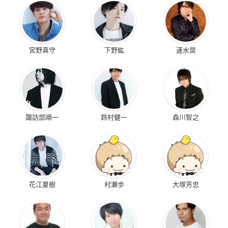
宮野真守
下野紘
速水奨
諏訪部順一
鈴村健一
森川智之
花江夏樹
村瀬歩
大塚芳忠