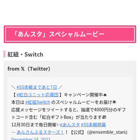
「あんスタ」スペシャルムービー
紅組・Switch
＼
#SS本戦まであと7日
／
【
#紅白ユニット応援団
】キャンペーン開催中🔥
本日は
#紅組Switch
のスペシャルムービーをお届け🌟
応援メッセージをツイートすると、抽選で4000円分のギフ
トコード含む「紅白ギフトBox」が当たります🎁
12月30日まで毎日開催✨
#あんスタ
#SS本戦開幕
—
あんさんぶるスターズ！
！【公式】 (@ensemble_stars)
December 24, 2021