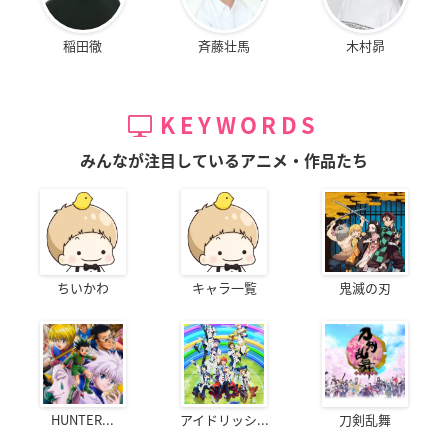
稲田徹
斉藤壮馬
木村昴
KEYWORDS
みんなが注目しているアニメ・作品たち
ちいかわ
キャラ一覧
鬼滅の刃
HUNTER...
アイドリッシ...
刀剣乱舞