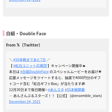
白組・Double Face
＼
#SS本戦まであと7日
／
【
#紅白ユニット応援団
】キャンペーン開催中🔥
本日は
#白組DoubleFace
のスペシャルムービーをお届け🌟
応援メッセージをツイートすると、抽選で4000円分のギフ
トコード含む「紅白ギフトBox」が当たります🎁
12月30日まで毎日開催✨
#あんスタ
#SS本戦開幕
— あんさんぶるスターズ！！【公式】 (@ensemble_stars)
December 24, 2021