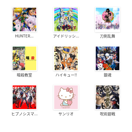
HUNTER...
アイドリッシ...
刀剣乱舞
暗殺教室
ハイキュー!!
銀魂
ヒプノシスマ...
サンリオ
呪術廻戦