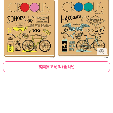
高画質で見る (全1枚)