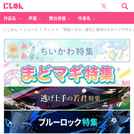
に
じ
め
ん
作品名
声優
舞台俳優
作者名
にじめん
>
ニュース
>
アニメ
> 『弱虫ペダル』総北と箱学のモチーフデザイ