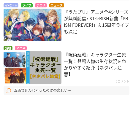
イベント
ライブ
アニメ
ニュース
『うたプリ』アニメ全4シリーズ
が無料配信♪ ST☆RISH新曲「PR
ISM FOREVER!」＆15周年ライブ
も決定
話題
アニメ
『呪術廻戦』キャラクター生死
一覧！登場人物の生存状況をわ
かりやすく紹介【ネタバレ注
意】
6コメント
五条悟死んじゃったのは😞悲しい⋯