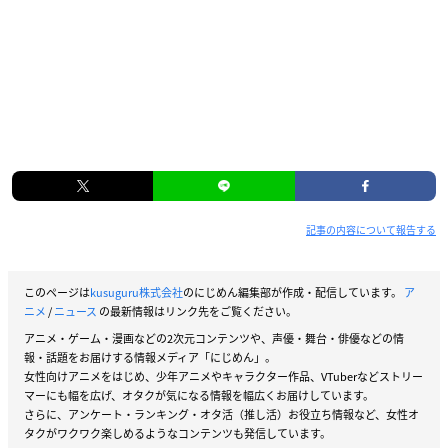
記事の内容について報告する
このページは
kusuguru株式会社
のにじめん編集部が作成・配信しています。
ア
ニメ
/
ニュース
の最新情報はリンク先をご覧ください。
アニメ・ゲーム・漫画などの2次元コンテンツや、声優・舞台・俳優などの情
報・話題をお届けする情報メディア「にじめん」。
女性向けアニメをはじめ、少年アニメやキャラクター作品、VTuberなどストリー
マーにも幅を広げ、オタクが気になる情報を幅広くお届けしています。
さらに、アンケート・ランキング・オタ活（推し活）お役立ち情報など、女性オ
タクがワクワク楽しめるようなコンテンツも発信しています。