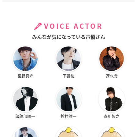
VOICE ACTOR
みんなが気になっている声優さん
宮野真守
下野紘
速水奨
諏訪部順一
鈴村健一
森川智之