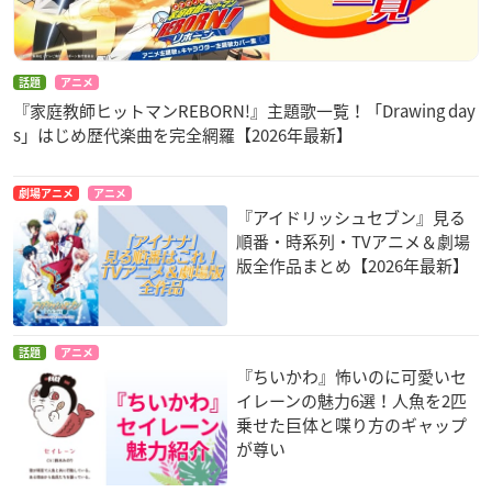
話題
アニメ
『家庭教師ヒットマンREBORN!』主題歌一覧！「Drawing day
s」はじめ歴代楽曲を完全網羅【2026年最新】
劇場アニメ
アニメ
『アイドリッシュセブン』見る
順番・時系列・TVアニメ＆劇場
版全作品まとめ【2026年最新】
話題
アニメ
『ちいかわ』怖いのに可愛いセ
イレーンの魅力6選！人魚を2匹
乗せた巨体と喋り方のギャップ
が尊い