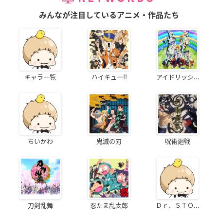
みんなが注目しているアニメ・作品たち
キャラ一覧
ハイキュー!!
アイドリッシ...
ちいかわ
鬼滅の刃
呪術廻戦
刀剣乱舞
忍たま乱太郎
Ｄｒ．ＳＴＯ...