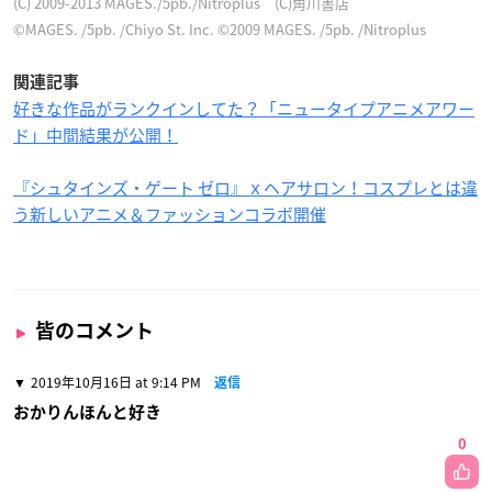
(C) 2009-2013 MAGES./5pb./Nitroplus (C)角川書店
©MAGES. /5pb. /Chiyo St. Inc. ©2009 MAGES. /5pb. /Nitroplus
関連記事
好きな作品がランクインしてた？「ニュータイプアニメアワー
ド」中間結果が公開！
『シュタインズ・ゲート ゼロ』ｘヘアサロン！コスプレとは違
う新しいアニメ＆ファッションコラボ開催
皆のコメント
2019年10月16日 at 9:14 PM
返信
おかりんほんと好き
0