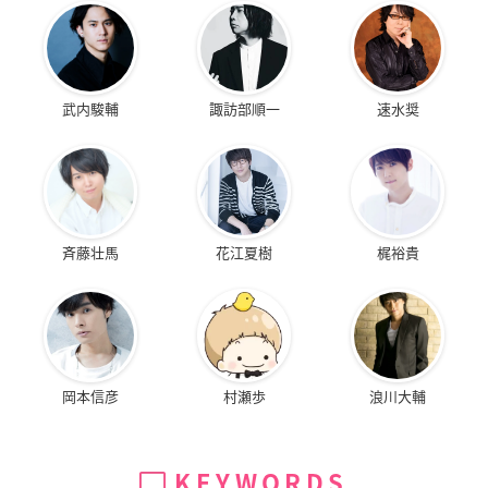
武内駿輔
諏訪部順一
速水奨
斉藤壮馬
花江夏樹
梶裕貴
岡本信彦
村瀬歩
浪川大輔
KEYWORDS