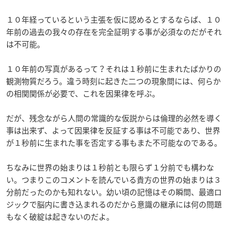
１０年経っているという主張を仮に認めるとするならば、１０
年前の過去の我々の存在を完全証明する事が必須なのだがそれ
は不可能。
１０年前の写真があるって？それは１秒前に生まれたばかりの
観測物質だろう。違う時刻に起きた二つの現象間には、何らか
の相関関係が必要で、これを因果律を呼ぶ。
だが、残念ながら人間の常識的な仮説からは倫理的必然を導く
事は出来ず、よって因果律を反証する事は不可能であり、世界
が１秒前に生まれた事を否定する事もまた不可能なのである。
ちなみに世界の始まりは１秒前とも限らず１分前でも構わな
い。つまりこのコメントを読んでいる貴方の世界の始まりは３
分前だったのかも知れない。幼い頃の記憶はその瞬間、最適ロ
ジックで脳内に書き込まれるのだから意識の継承には何の問題
もなく破綻は起きないのだよ。