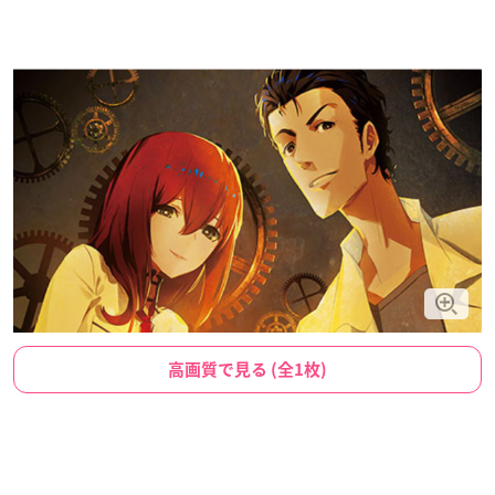
高画質で見る (全1枚)