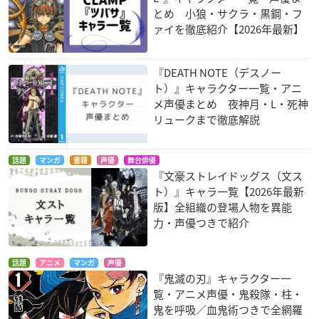
とめ 小狼・サクラ・黒鋼・フ
ァイを徹底紹介【2026年最新】
『DEATH NOTE（デスノー
ト）』キャラクター一覧・アニ
メ声優まとめ 夜神月・L・死神
リュークまで徹底解説
話題
マンガ
書籍
声優
舞台俳優
『文豪ストレイドッグス（文ス
ト）』キャラ一覧【2026年最新
版】全組織の登場人物を異能
力・声優つきで紹介
話題
アニメ
マンガ
声優
『鬼滅の刃』キャラクター一
覧・アニメ声優・鬼殺隊・柱・
鬼を呼吸／血鬼術つきで全網羅