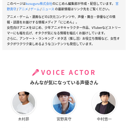
このページは
kusuguru株式会社
のにじめん編集部が作成・配信しています。
宮
野真守
/
アニメ
/
ゲーム
/
ニュース
の最新情報はリンク先をご覧ください。
アニメ・ゲーム・漫画などの2次元コンテンツや、声優・舞台・俳優などの情
報・話題をお届けする情報メディア「にじめん」。
女性向けアニメをはじめ、少年アニメやキャラクター作品、VTuberなどストリー
マーにも幅を広げ、オタクが気になる情報を幅広くお届けしています。
さらに、アンケート・ランキング・オタ活（推し活）お役立ち情報など、女性オ
タクがワクワク楽しめるようなコンテンツも発信しています。
VOICE ACTOR
みんなが気になっている声優さん
木村昴
宮野真守
中村悠一