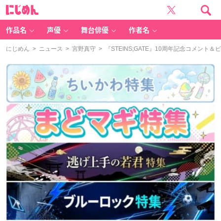
に
じ
め
ん
作品名
声優
舞台俳優
作者名
にじめん
>
ニュース
>
宮野真守
> 『STEINS;GATE』10周年記念コメ