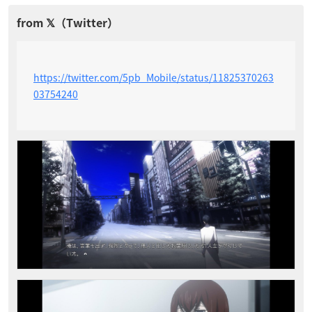
https://twitter.com/5pb_Mobile/status/11825370263
03754240