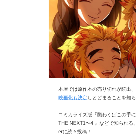
本屋では原作本の売り切れが続出、
映画化も決定
しとどまることを知ら
コミカライズ版『願わくばこの手に幸
THE NEXT1〜4 』などで知られ
erに続々投稿！