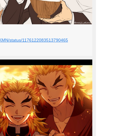
I_PKMN/status/1176122083513790465