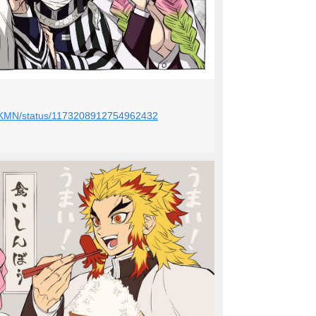
I_PKMN/status/1173208912754962432