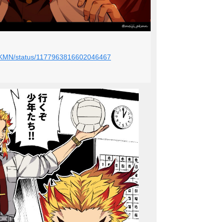
I_PKMN/status/1177963816602046467