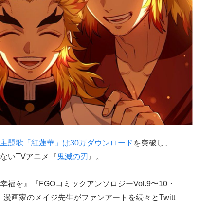
主題歌「紅蓮華」は30万ダウンロード
を突破し、
ないTVアニメ『
鬼滅の刃
』。
福を』『FGOコミックアンソロジーVol.9〜10・
る、漫画家のメイジ先生がファンアートを続々とTwitt