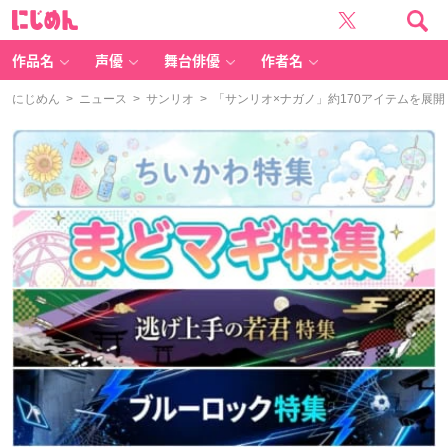
に
じ
め
ん
作品名
声優
舞台俳優
作者名
にじめん
>
ニュース
>
サンリオ
> 「サンリオ×ナガノ」約170アイテムを展