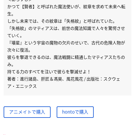
かつて【賢者】と呼ばれた魔法使いが、紋章を求めて未来へ転
生。
しかし未来では、その紋章は「失格紋」と呼ばれていた。
「失格紋」のマティアスは、前世の魔法知識で人々を驚愕させ
ていく。
『壊星』という宇宙の魔物の欠片のせいで、古代の危険人物が
次々に復活。
彼らを撃退できるのは、魔法戦闘に精通したマティアスたちの
み。
持てる力のすべてを注いで彼らを撃滅せよ！
著者：進行諸島、肝匠＆馮昊、風花風花 / 出版社：スクウェ
ア・エニックス
アニメイトで購入
hontoで購入