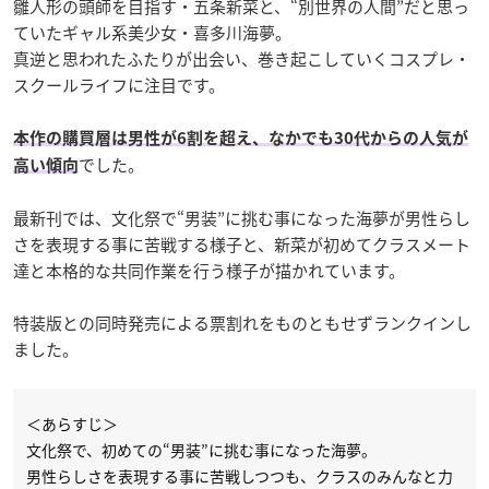
雛人形の頭師を目指す・五条新菜と、“別世界の人間”だと思っ
ていたギャル系美少女・喜多川海夢。
真逆と思われたふたりが出会い、巻き起こしていくコスプレ・
スクールライフに注目です。
本作の購買層は男性が6割を超え、なかでも30代からの人気が
でした。
高い傾向
最新刊では、文化祭で“男装”に挑む事になった海夢が男性らし
さを表現する事に苦戦する様子と、新菜が初めてクラスメート
達と本格的な共同作業を行う様子が描かれています。
特装版との同時発売による票割れをものともせずランクインし
ました。
＜あらすじ＞
文化祭で、初めての“男装”に挑む事になった海夢。
男性らしさを表現する事に苦戦しつつも、クラスのみんなと力