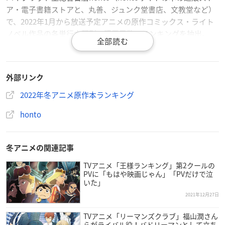
ア・電子書籍ストアと、丸善、ジュンク堂書店、文教堂など）
で、2022年1月から放送予定アニメの原作コミックス・ライト
ノベル作品の各単行本既刊の購買冊数のランキングを抽出。
2021年12月21日時点で放送が決定している作品（2クール目以
降の作品も含む）を対象にしています。
外部リンク
2022年冬アニメ原作本ランキング
honto
冬アニメの関連記事
TVアニメ「王様ランキング」第2クールの
PVに「もはや映画じゃん」「PVだけで泣
いた」
2021年12月27日
TVアニメ「リーマンズクラブ」福山潤さん
らがライバル役！バドリーマンとして立ち