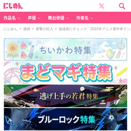
に
じ
め
ん
作品名
声優
舞台俳優
作者名
にじめん
>
漫画
>
進撃の巨人
> 放送前にチェック「2022冬アニメ原作本ラン