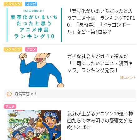
ランキング
マンガ
「実写化がいまいちだったと思
うアニメ作品」ランキングTOP1
0！『黒執事』『ドラゴンボー
ル』など…第1位は？
ランキング
アニメ
ガチな社会人がガチで選んだ
「上司にしたいアニメ・漫画キ
ャラ」ランキング発表！
36コメント
月島軍曹で！
アニメ
気分が上がるアニソン26選！神
曲たちで休み明けの憂鬱気分を
吹きとばせ