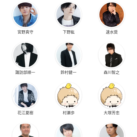
宮野真守
下野紘
速水奨
諏訪部順一
鈴村健一
森川智之
花江夏樹
村瀬歩
大塚芳忠