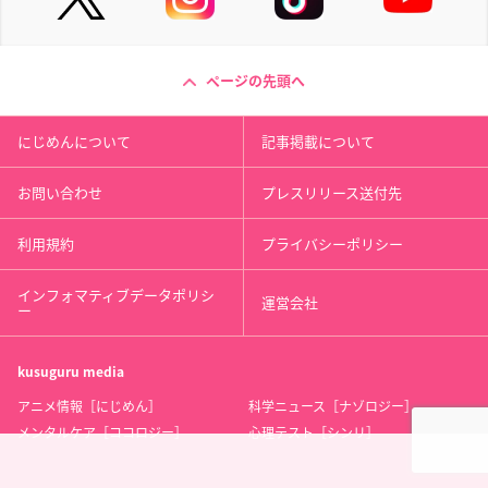
ページの先頭へ
にじめんについて
記事掲載について
お問い合わせ
プレスリリース送付先
利用規約
プライバシーポリシー
インフォマティブデータポリシ
運営会社
ー
kusuguru
media
アニメ情報［にじめん］
科学ニュース［ナゾロジー］
メンタルケア［ココロジー］
心理テスト［シンリ］