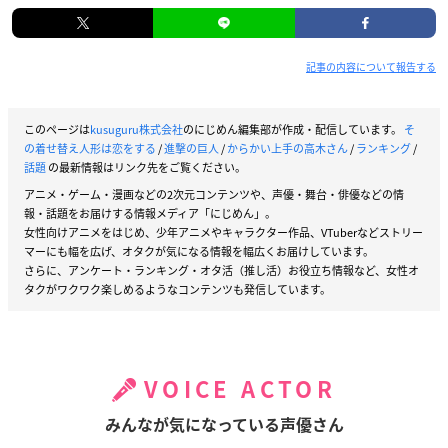
記事の内容について報告する
このページは
kusuguru株式会社
のにじめん編集部が作成・配信しています。
そ
の着せ替え人形は恋をする
/
進撃の巨人
/
からかい上手の高木さん
/
ランキング
/
話題
の最新情報はリンク先をご覧ください。
アニメ・ゲーム・漫画などの2次元コンテンツや、声優・舞台・俳優などの情
報・話題をお届けする情報メディア「にじめん」。
女性向けアニメをはじめ、少年アニメやキャラクター作品、VTuberなどストリー
マーにも幅を広げ、オタクが気になる情報を幅広くお届けしています。
さらに、アンケート・ランキング・オタ活（推し活）お役立ち情報など、女性オ
タクがワクワク楽しめるようなコンテンツも発信しています。
VOICE ACTOR
みんなが気になっている声優さん