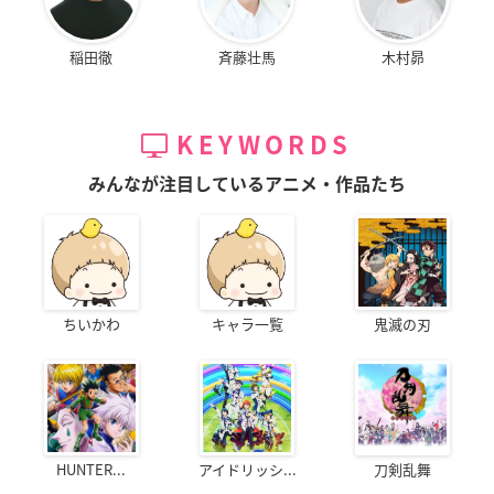
稲田徹
斉藤壮馬
木村昴
KEYWORDS
みんなが注目しているアニメ・作品たち
ちいかわ
キャラ一覧
鬼滅の刃
HUNTER...
アイドリッシ...
刀剣乱舞