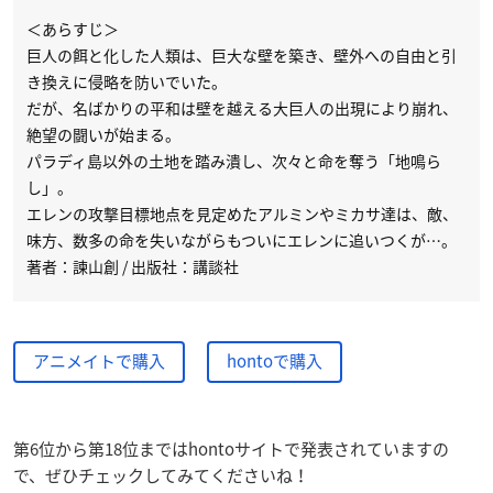
＜あらすじ＞
巨人の餌と化した人類は、巨大な壁を築き、壁外への自由と引
き換えに侵略を防いでいた。
だが、名ばかりの平和は壁を越える大巨人の出現により崩れ、
絶望の闘いが始まる。
パラディ島以外の土地を踏み潰し、次々と命を奪う「地鳴ら
し」。
エレンの攻撃目標地点を見定めたアルミンやミカサ達は、敵、
味方、数多の命を失いながらもついにエレンに追いつくが…。
著者：諫山創 / 出版社：講談社
アニメイトで購入
hontoで購入
第6位から第18位まではhontoサイトで発表されていますの
で、ぜひチェックしてみてくださいね！