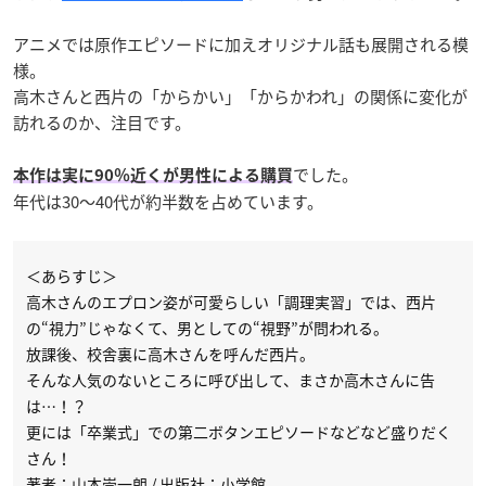
アニメでは原作エピソードに加えオリジナル話も展開される模
様。
高木さんと西片の「からかい」「からかわれ」の関係に変化が
訪れるのか、注目です。
でした。
本作は実に90％近くが男性による購買
年代は30～40代が約半数を占めています。
＜あらすじ＞
高木さんのエプロン姿が可愛らしい「調理実習」では、西片
の“視力”じゃなくて、男としての“視野”が問われる。
放課後、校舎裏に高木さんを呼んだ西片。
そんな人気のないところに呼び出して、まさか高木さんに告
は…！？
更には「卒業式」での第二ボタンエピソードなどなど盛りだく
さん！
著者：山本崇一朗 / 出版社：小学館