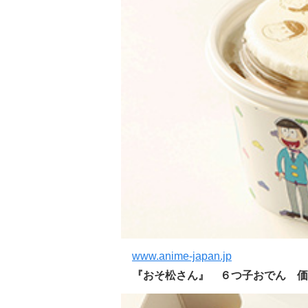
www.anime-japan.jp
『おそ松さん』 ６つ子おでん 価