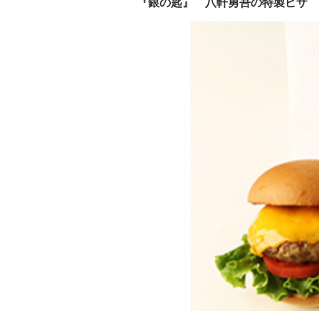
『銀の匙』 八軒勇吾の特製ピザ 