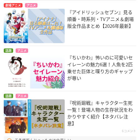
劇場アニメ
アニメ
『アイドリッシュセブン』見る
順番・時系列・TVアニメ＆劇場
版全作品まとめ【2026年最新】
話題
アニメ
『ちいかわ』怖いのに可愛いセ
イレーンの魅力6選！人魚を2匹
乗せた巨体と喋り方のギャップ
が尊い
話題
アニメ
『呪術廻戦』キャラクター生死
一覧！登場人物の生存状況をわ
かりやすく紹介【ネタバレ注
意】
6コメント