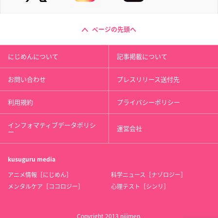
ページの先頭へ
にじめんについて
記事掲載について
お問い合わせ
プレスリリース送付先
利用規約
プライバシーポリシー
インフォマティブデータポリシ
運営会社
ー
kusuguru
media
アニメ情報［にじめん］
科学ニュース［ナゾロジー］
メンタルケア［ココロジー］
心理テスト［シンリ］
Copyright 2013 nijimen.