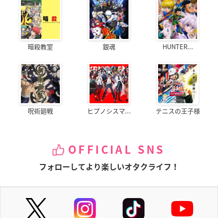
暗殺教室
銀魂
HUNTER...
呪術廻戦
ヒプノシスマ...
テニスの王子様
OFFICIAL SNS
フォローしてより楽しいオタクライフ！