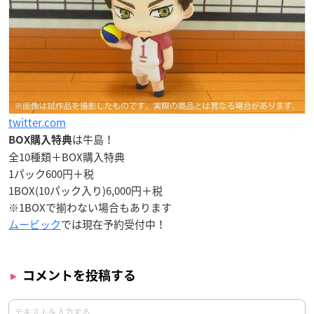
twitter.com
は牛島！
BOX購入特典
全10種類＋BOX購入特典
1パック600円＋税
1BOX(10パック入り)6,000円＋税
※1BOXで揃わない場合もあります
ムービック
では現在予約受付中！
コメントを投稿する