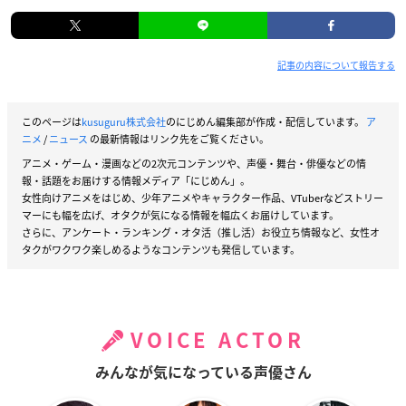
記事の内容について報告する
このページは
kusuguru株式会社
のにじめん編集部が作成・配信しています。
ア
ニメ
/
ニュース
の最新情報はリンク先をご覧ください。
アニメ・ゲーム・漫画などの2次元コンテンツや、声優・舞台・俳優などの情
報・話題をお届けする情報メディア「にじめん」。
女性向けアニメをはじめ、少年アニメやキャラクター作品、VTuberなどストリー
マーにも幅を広げ、オタクが気になる情報を幅広くお届けしています。
さらに、アンケート・ランキング・オタ活（推し活）お役立ち情報など、女性オ
タクがワクワク楽しめるようなコンテンツも発信しています。
VOICE ACTOR
みんなが気になっている声優さん