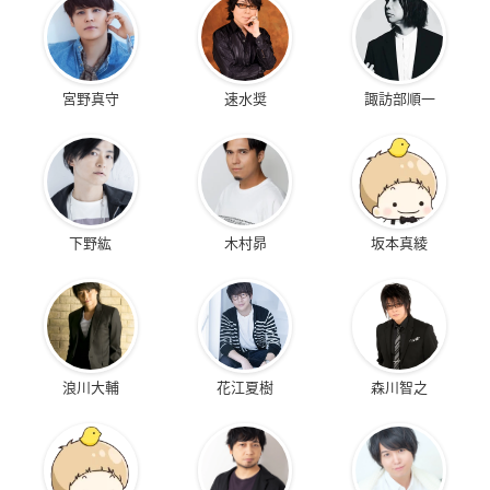
宮野真守
速水奨
諏訪部順一
下野紘
木村昴
坂本真綾
浪川大輔
花江夏樹
森川智之