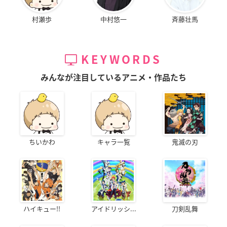
村瀬歩
中村悠一
斉藤壮馬
KEYWORDS
みんなが注目しているアニメ・作品たち
ちいかわ
キャラ一覧
鬼滅の刃
ハイキュー!!
アイドリッシ...
刀剣乱舞