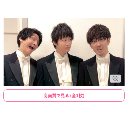
高画質で見る (全1枚)