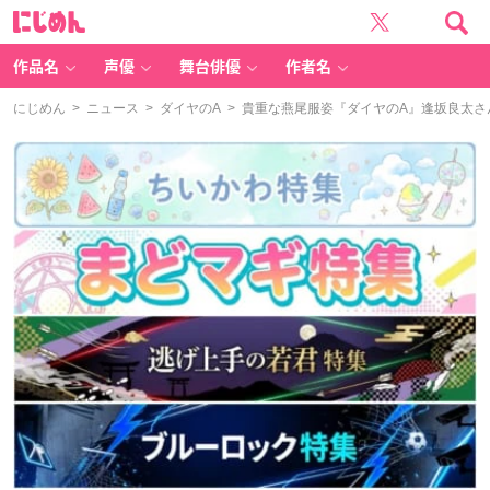
に
じ
め
ん
作品名
声優
舞台俳優
作者名
にじめん
>
ニュース
>
ダイヤのA
> 貴重な燕尾服姿『ダイヤのA』逢坂良太