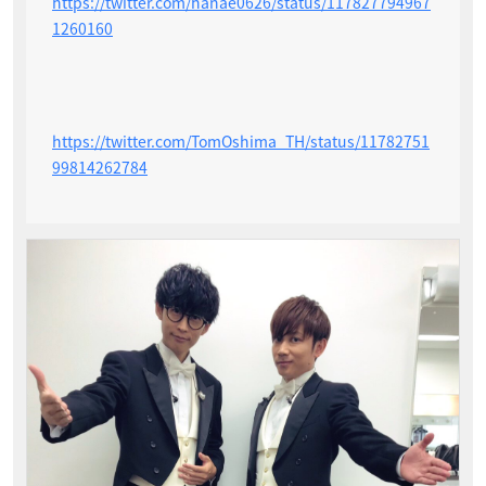
https://twitter.com/hanae0626/status/117827794967
1260160
https://twitter.com/TomOshima_TH/status/11782751
99814262784