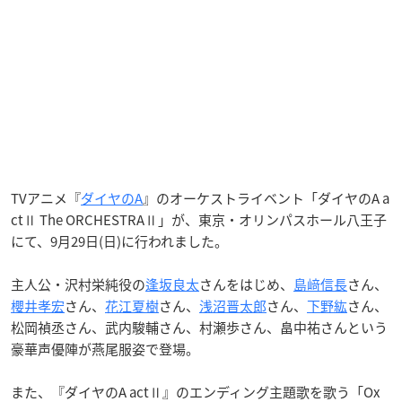
TVアニメ『
ダイヤのA
』のオーケストライベント「ダイヤのA a
ctⅡ The ORCHESTRAⅡ」が、東京・オリンパスホール八王子
にて、9月29日(日)に行われました。
主人公・沢村栄純役の
逢坂良太
さんをはじめ、
島﨑信長
さん、
櫻井孝宏
さん、
花江夏樹
さん、
浅沼晋太郎
さん、
下野紘
さん、
松岡禎丞さん、武内駿輔さん、村瀬歩さん、畠中祐さんという
豪華声優陣が燕尾服姿で登場。
また、『ダイヤのA actⅡ』のエンディング主題歌を歌う「Ox