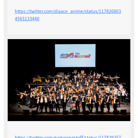
https://twitter.com/diaace_anime/status/117826803
4563133440
https://twitter.com/earlywingstaff/status/117829257