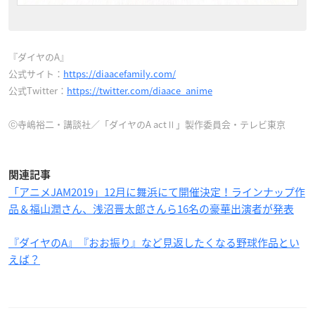
『ダイヤのA』
公式サイト：
https://diaacefamily.com/
公式Twitter：
https://twitter.com/diaace_anime
ⓒ寺嶋裕二・講談社／「ダイヤのA actⅡ」製作委員会・テレビ東京
関連記事
「アニメJAM2019」12月に舞浜にて開催決定！ラインナップ作
品＆福山潤さん、浅沼晋太郎さんら16名の豪華出演者が発表
『ダイヤのA』『おお振り』など見返したくなる野球作品とい
えば？