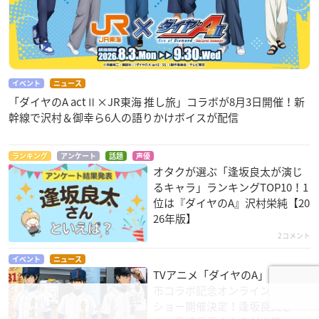
イベント
ニュース
「ダイヤのA actⅡ×JR東海 推し旅」コラボが8月3日開催！新
幹線で沢村＆御幸ら6人の語りかけボイスが配信
ランキング
アンケート
話題
声優
オタクが選ぶ「逢坂良太が演じ
るキャラ」ランキングTOP10！1
位は『ダイヤのA』沢村栄純【20
26年版】
2コメント
イベント
ニュース
TVアニメ「ダイヤのA」苫小牧
市コラボ記念オンライントーク
ショー開催決定！逢坂良太さ