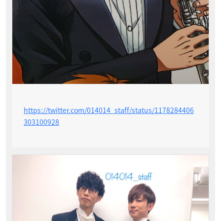
https://twitter.com/014014_staff/status/1178284406
303100928