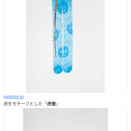
vvstore.jp
虎をモチーフとした「
」
虎徹