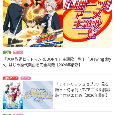
話題
アニメ
『家庭教師ヒットマンREBORN!』主題歌一覧！「Drawing day
s」はじめ歴代楽曲を完全網羅【2026年最新】
劇場アニメ
アニメ
『アイドリッシュセブン』見る
順番・時系列・TVアニメ＆劇場
版全作品まとめ【2026年最新】