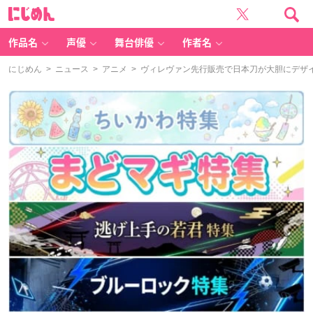
に
じ
め
ん
作品名
声優
舞台俳優
作者名
にじめん
>
ニュース
>
アニメ
> ヴィレヴァン先行販売で日本刀が大胆にデザ