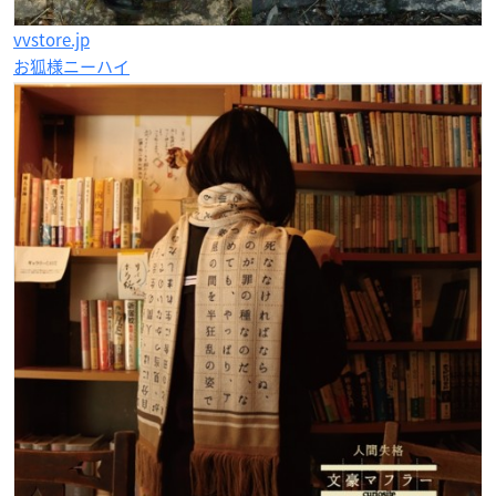
vvstore.jp
お狐様ニーハイ