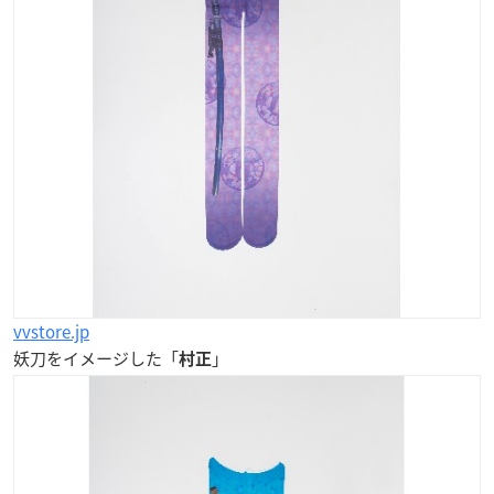
vvstore.jp
妖刀をイメージした「
」
村正