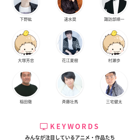
下野紘
速水奨
諏訪部順一
大塚芳忠
花江夏樹
村瀬歩
稲田徹
斉藤壮馬
三宅健太
KEYWORDS
みんなが注目しているアニメ・作品たち