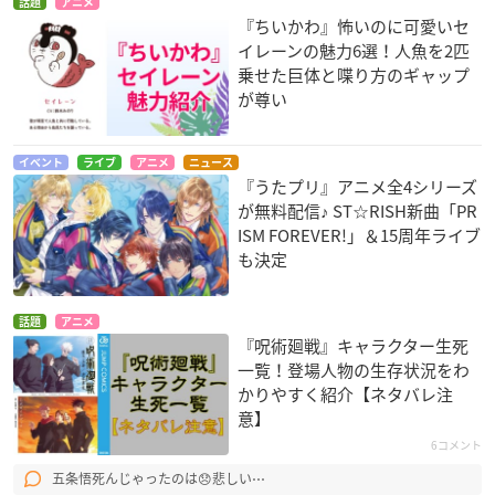
話題
アニメ
『ちいかわ』怖いのに可愛いセ
イレーンの魅力6選！人魚を2匹
乗せた巨体と喋り方のギャップ
が尊い
イベント
ライブ
アニメ
ニュース
『うたプリ』アニメ全4シリーズ
が無料配信♪ ST☆RISH新曲「PR
ISM FOREVER!」＆15周年ライブ
も決定
話題
アニメ
『呪術廻戦』キャラクター生死
一覧！登場人物の生存状況をわ
かりやすく紹介【ネタバレ注
意】
6コメント
五条悟死んじゃったのは😞悲しい⋯