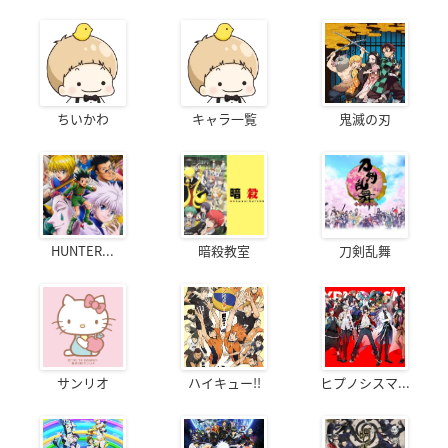
ちいかわ
キャラ一覧
鬼滅の刃
HUNTER...
暗殺教室
刀剣乱舞
サンリオ
ハイキュー!!
ヒプノシスマ...