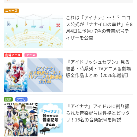
ニュース
これは『アイナナ』…！？ ココ
ス公式が「ナナイロの幸せ」を8
月4日に予告♪ 7色の音楽記号テ
ィザーを公開
劇場アニメ
アニメ
『アイドリッシュセブン』見る
順番・時系列・TVアニメ＆劇場
版全作品まとめ【2026年最新】
話題
アプリ
『アイナナ』アイドルに割り振
られた音楽記号は性格とピッタ
リ！16名の音楽記号を解説