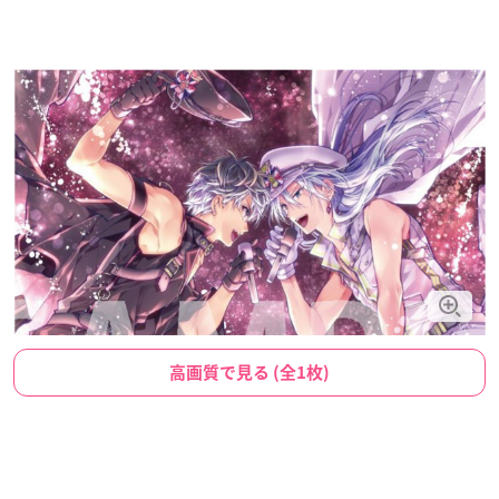
高画質で見る (全1枚)