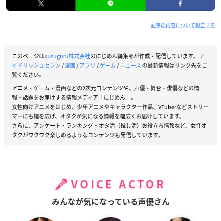
記事の内容について報告する
このページは
kusuguru株式会社
のにじめん編集部が作成・配信しています。
ア
イドリッシュセブン
/
漫画
/
アプリ
/
ゲーム
/
ニュース
の最新情報はリンク先をご
覧ください。
アニメ・ゲーム・漫画などの2次元コンテンツや、声優・舞台・俳優などの情
報・話題をお届けする情報メディア「にじめん」。
女性向けアニメをはじめ、少年アニメやキャラクター作品、VTuberなどストリー
マーにも幅を広げ、オタクが気になる情報を幅広くお届けしています。
さらに、アンケート・ランキング・オタ活（推し活）お役立ち情報など、女性オ
タクがワクワク楽しめるようなコンテンツも発信しています。
VOICE ACTOR
みんなが気になっている声優さん