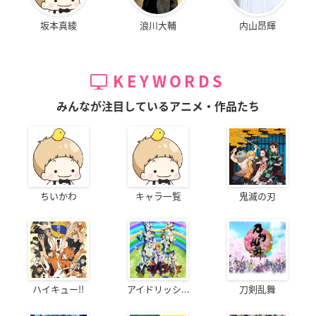
坂本真綾
浪川大輔
内山昂輝
KEYWORDS
みんなが注目しているアニメ・作品たち
ちいかわ
キャラ一覧
鬼滅の刃
ハイキュー!!
アイドリッシ...
刀剣乱舞