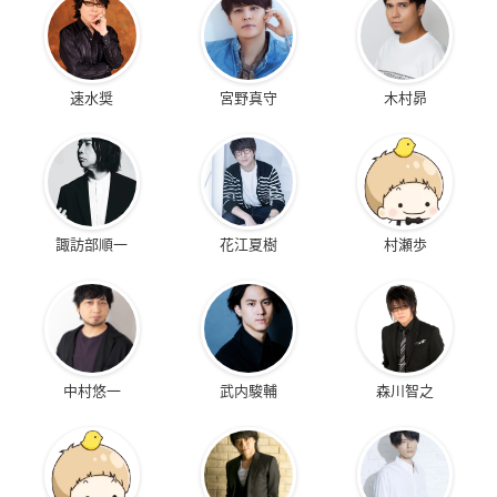
速水奨
宮野真守
木村昴
諏訪部順一
花江夏樹
村瀬歩
中村悠一
武内駿輔
森川智之