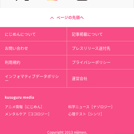
ページの先頭へ
にじめんについて
記事掲載について
お問い合わせ
プレスリリース送付先
利用規約
プライバシーポリシー
インフォマティブデータポリシ
運営会社
ー
kusuguru
media
アニメ情報［にじめん］
科学ニュース［ナゾロジー］
メンタルケア［ココロジー］
心理テスト［シンリ］
Copyright 2013 nijimen.