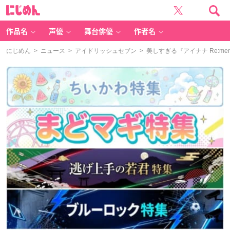
に
じ
め
ん
作品名
声優
舞台俳優
作者名
にじめん
>
ニュース
>
アイドリッシュセブン
> 美しすぎる『アイナナ Re:m