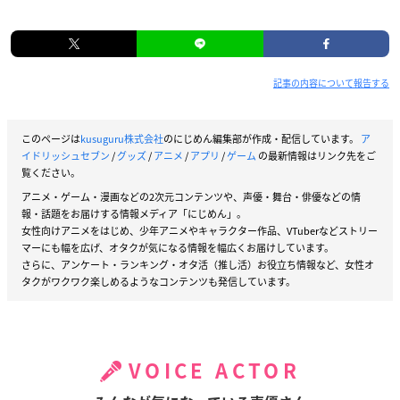
記事の内容について報告する
このページは
kusuguru株式会社
のにじめん編集部が作成・配信しています。
ア
イドリッシュセブン
/
グッズ
/
アニメ
/
アプリ
/
ゲーム
の最新情報はリンク先をご
覧ください。
アニメ・ゲーム・漫画などの2次元コンテンツや、声優・舞台・俳優などの情
報・話題をお届けする情報メディア「にじめん」。
女性向けアニメをはじめ、少年アニメやキャラクター作品、VTuberなどストリー
マーにも幅を広げ、オタクが気になる情報を幅広くお届けしています。
さらに、アンケート・ランキング・オタ活（推し活）お役立ち情報など、女性オ
タクがワクワク楽しめるようなコンテンツも発信しています。
VOICE ACTOR