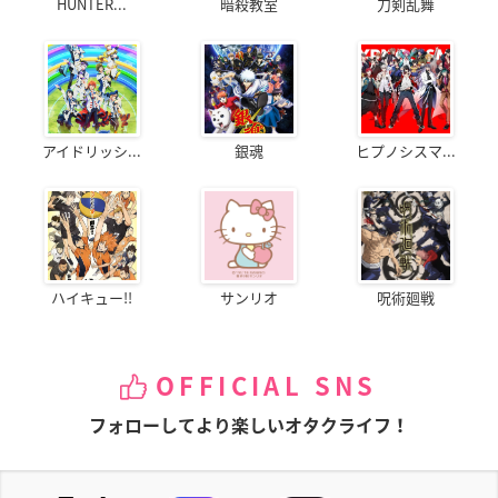
HUNTER...
暗殺教室
刀剣乱舞
アイドリッシ...
銀魂
ヒプノシスマ...
ハイキュー!!
サンリオ
呪術廻戦
OFFICIAL SNS
フォローしてより楽しいオタクライフ！