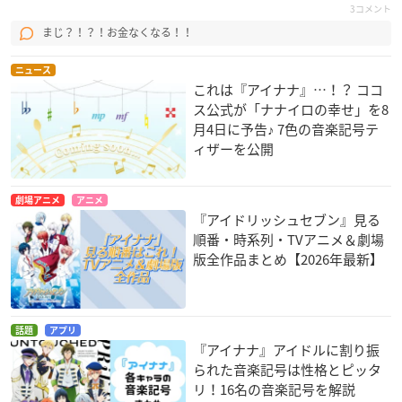
3コメント
まじ？！？！お金なくなる！！
ニュース
これは『アイナナ』…！？ ココ
ス公式が「ナナイロの幸せ」を8
月4日に予告♪ 7色の音楽記号テ
ィザーを公開
劇場アニメ
アニメ
『アイドリッシュセブン』見る
順番・時系列・TVアニメ＆劇場
版全作品まとめ【2026年最新】
話題
アプリ
『アイナナ』アイドルに割り振
られた音楽記号は性格とピッタ
リ！16名の音楽記号を解説