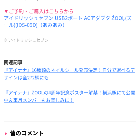
▼ご予約・ご購入はこちらから
アイドリッシュセブン USB2ポート ACアダプタ ŹOOĻ(ズ
ール)(IDS-09D)（あみあみ）
© アイドリッシュセブン
関連記事
『アイナナ』16種類のネイルシール発売決定！自分で選べるデ
ザインは全272柄にも
『アイナナ』ŹOOĻの4周年記念ポスター解禁！横浜駅にて公開
中＆来月メンバーもお楽しみに！
皆のコメント