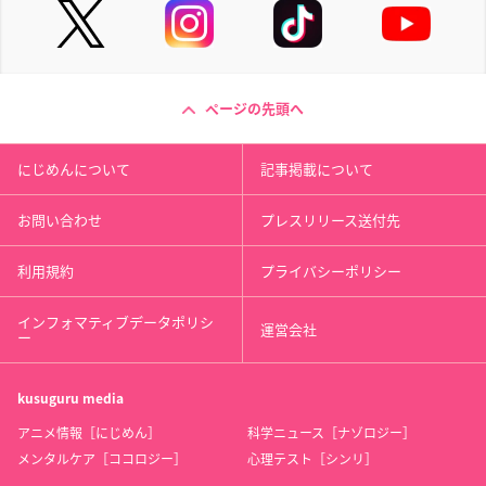
ページの先頭へ
にじめんについて
記事掲載について
お問い合わせ
プレスリリース送付先
利用規約
プライバシーポリシー
インフォマティブデータポリシ
運営会社
ー
kusuguru
media
アニメ情報［にじめん］
科学ニュース［ナゾロジー］
メンタルケア［ココロジー］
心理テスト［シンリ］