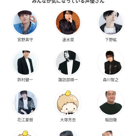
みんなが気になっている声優さん
宮野真守
速水奨
下野紘
鈴村健一
諏訪部順一
森川智之
花江夏樹
大塚芳忠
稲田徹