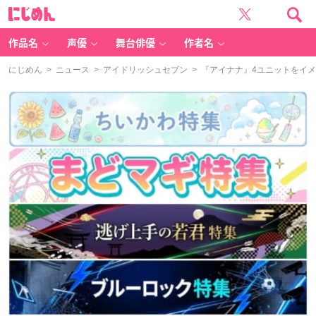
に
じ
め
ん
作品名
声優
舞台俳優
作者名
にじめん
>
ニュース
>
アイドリッシュセブン
> 『アイナナ』4ユニットをイ