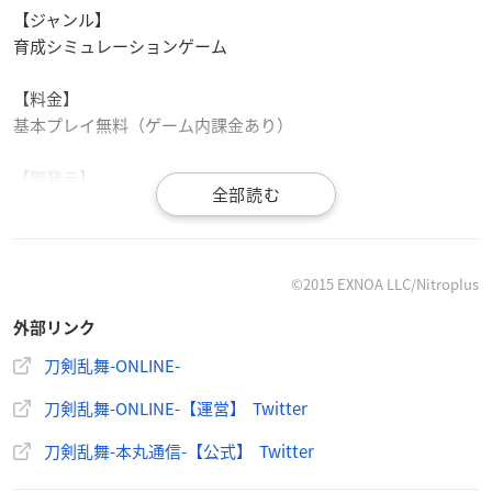
【ジャンル】
育成シミュレーションゲーム
【料金】
基本プレイ無料（ゲーム内課金あり）
【開発元】
DMM.com、ニトロプラス
【プラットフォーム】
iOS／Android、Adobe Flash Player
©2015 EXNOA LLC/Nitroplus
外部リンク
▼ダウンロード＆プレイはこちら
刀剣乱舞-ONLINE-
iOS
／
Android
／
ブラウザ版
刀剣乱舞-ONLINE-【運営】 Twitter
刀剣乱舞-本丸通信-【公式】 Twitter