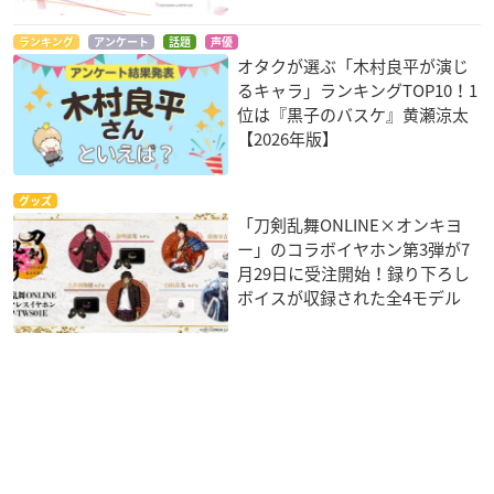
ランキング
アンケート
話題
声優
オタクが選ぶ「木村良平が演じ
るキャラ」ランキングTOP10！1
位は『黒子のバスケ』黄瀬涼太
【2026年版】
グッズ
「刀剣乱舞ONLINE×オンキヨ
ー」のコラボイヤホン第3弾が7
月29日に受注開始！録り下ろし
ボイスが収録された全4モデル