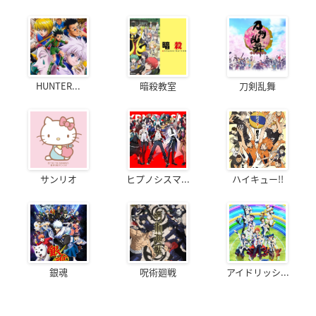
HUNTER...
暗殺教室
刀剣乱舞
サンリオ
ヒプノシスマ...
ハイキュー!!
銀魂
呪術廻戦
アイドリッシ...