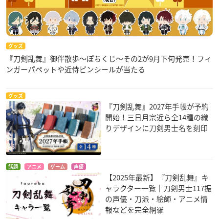
グッズ
『刀剣乱舞』御伴散歩～ぽちくじ～その2が9月下旬発売！フィ
ンガーパペットや近侍ピンシールが当たる
グッズ
『刀剣乱舞』2027年手帳が予約
開始！三日月宗近ら全14種の織
りデザインに刀剣男士名を刻印
話題
アニメ
ゲーム
声優
【2025年最新】『刀剣乱舞』キ
ャラクター一覧｜刀剣男士117振
の声優・刀派・絵師・アニメ情
報などを完全網羅