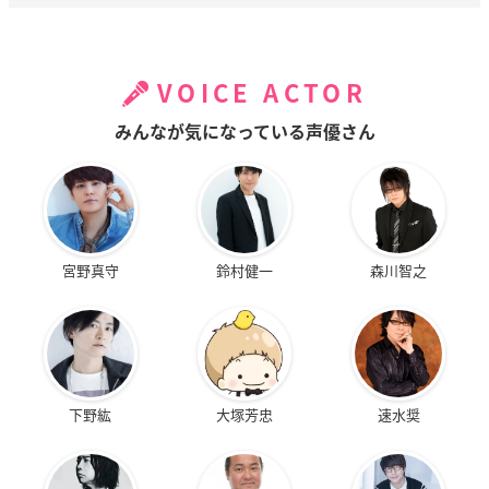
VOICE ACTOR
みんなが気になっている声優さん
宮野真守
鈴村健一
森川智之
下野紘
大塚芳忠
速水奨