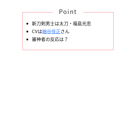
Point
新刀剣男士は太刀・福島光忠
CVは
細谷佳正
さん
審神者の反応は？