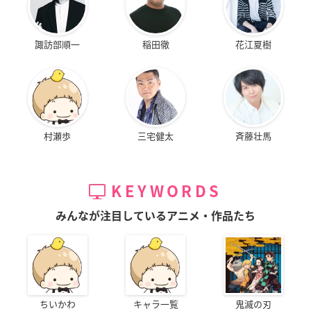
諏訪部順一
稲田徹
花江夏樹
村瀬歩
三宅健太
斉藤壮馬
KEYWORDS
みんなが注目しているアニメ・作品たち
ちいかわ
キャラ一覧
鬼滅の刃