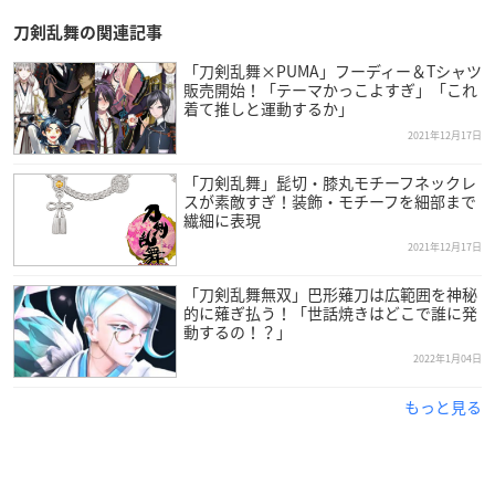
刀剣乱舞の関連記事
(1/2)
【新刀剣男士 太刀「福島光忠(ふくしまみつただ)」】
「刀剣乱舞×PUMA」フーディー＆Tシャツ
備前長船派の事実上の祖といわれている刀工、光忠の作。
販売開始！「テーマかっこよすぎ」「これ
着て推しと運動するか」
名は、元主である福島正則が由来。だが酒の失敗は倣いた
2021年12月17日
くない。草花をアレンジして飾ったり、誰かに贈ることが
好き。燭台切光忠には、お兄ちゃんと呼ばれたい。
#刀剣乱
「刀剣乱舞」髭切・膝丸モチーフネックレ
舞
#新刀剣男士
スが素敵すぎ！装飾・モチーフを細部まで
繊細に表現
—
刀剣乱舞
-本丸通信-【公式】 (@tkrb_ht)
December 20, 2
021
2021年12月17日
「刀剣乱舞無双」巴形薙刀は広範囲を神秘
的に薙ぎ払う！「世話焼きはどこで誰に発
(2/2)
動するの！？」
【新刀剣男士 太刀「福島光忠(ふくしまみつただ)」】
2022年1月04日
「これは所謂、人間でいうところの……趣味ってやつ、なん
だろうね」(cv.
細谷佳正
)
#刀剣乱舞
#とうらぶ
#新刀剣男士
p
もっと見る
ic.twitter.com/aDh41I9uc7
— 刀剣乱舞-本丸通信-【公式】 (@tkrb_ht)
December 20, 2
021