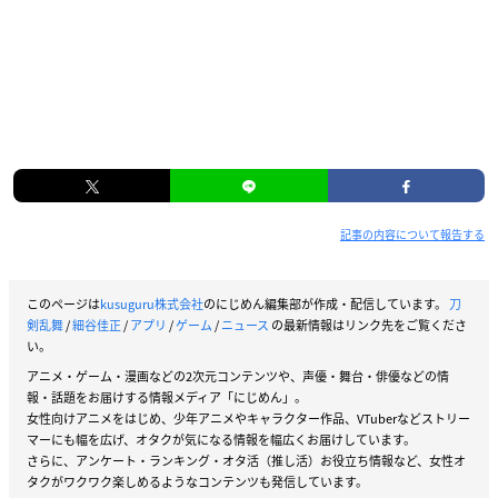
記事の内容について報告する
このページは
kusuguru株式会社
のにじめん編集部が作成・配信しています。
刀
剣乱舞
/
細谷佳正
/
アプリ
/
ゲーム
/
ニュース
の最新情報はリンク先をご覧くださ
い。
アニメ・ゲーム・漫画などの2次元コンテンツや、声優・舞台・俳優などの情
報・話題をお届けする情報メディア「にじめん」。
女性向けアニメをはじめ、少年アニメやキャラクター作品、VTuberなどストリー
マーにも幅を広げ、オタクが気になる情報を幅広くお届けしています。
さらに、アンケート・ランキング・オタ活（推し活）お役立ち情報など、女性オ
タクがワクワク楽しめるようなコンテンツも発信しています。