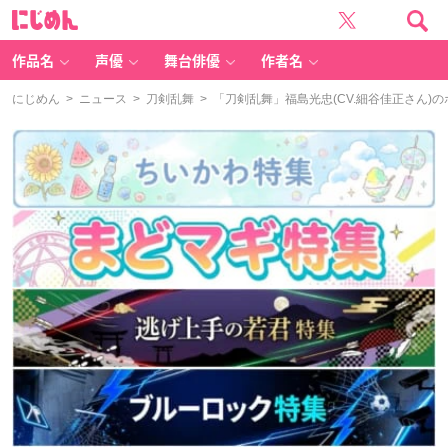
に
じ
め
ん
作品名
声優
舞台俳優
作者名
にじめん
>
ニュース
>
刀剣乱舞
> 「刀剣乱舞」福島光忠(CV.細谷佳正さん)