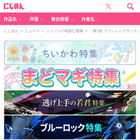
に
じ
め
ん
作品名
声優
舞台俳優
作者名
にじめん
>
ニュース
>
ジョジョの奇妙な冒険
> 『第1部 ファントムブラッド