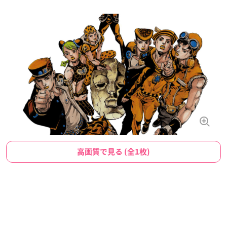
高画質で見る (全1枚)