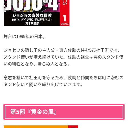
舞台は1999年の日本。
ジョセフの隠し子の主人公・東方仗助の住むS市杜王町では、
スタンド使いが増え続けていた。仗助の祖父は悪のスタンド使
いの犠牲となり、帰らぬ人となる。
意志を継いで杜王町を守るため、仗助と仲間たちは町に潜むス
タンド使いと闘いを繰り広げていきます。
第5部『黄金の風』